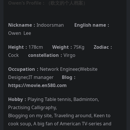
Owen’s Profile：（欧文的个人档案）
Nickname：
Indoorsman
English name：
Owen Lee
Height：
178cm
Weight：
75Kg
Zodiac：
Cock
constellation：
Virgo
Occupation：
Network Engineer,Website
Designer,IT manager
Blog：
https://movie.en580.com
Hobby：
Playing Table tennis, Badminton,
Practising Calligraphy,
Blogging on my site, Traveling around, Keen to
cook soup, A big fan of American TV-series and