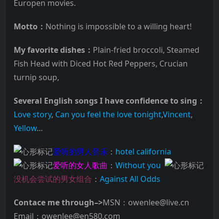
Europen movies.
Motto：
Nothing is impossible to a willing heart!
My favorite dishes：
Plain-fried broccoli, Steamed
Fish Head with Diced Hot Red Peppers, Crucian
turnip soup,
Several English songs I have confidence to sing：
Love story
,
Can you feel the love tonight
,
Vincent
,
Yellow
…
爱听的男人音乐
：
hotel california
爱听的女人歌曲
：
Without you
没机会尝试的男女组合
：
Against All Odds
Contace me through–>
MSN：owenlee@live.cn
Email：owenlee@en580.com