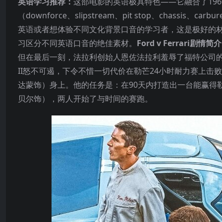
英语学习推荐：
这部电影的英语极具特色——它融合了19
（downforce、slipstream、pit stop、chassi
英语或者想体验不同文化背景口音的学习者，这是极好的材料。C
习区分不同英语口音的绝佳素材。
Ford v Ferrari剧情简
但在最后一刻，法拉利创始人恩佐法拉利羞辱了福特公司的代
II怒不可遏，下令不惜一切代价在勒芒24小时耐力赛上击败法拉
达蒙饰）身上。他的任务是：在90天内打造出一台能赢得勒芒
贝尔饰），两人开始了与时间的赛跑。