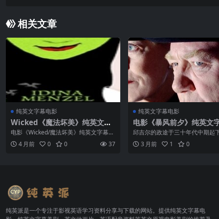
相关文章
纯英文字幕电影
纯英文字幕电影
Wicked《魔法坏美》纯英文字
电影《暴风前夕》纯英文
幕MP4下载 – 91talk英语影视
清MP4下载
电影《Wicked/魔法坏美》纯英文字幕高
邱吉尔的政途于三十年代中期起
清MP4下载 影视导读：《魔法坏美》
已经退休的他虽然依旧参加国会
4 月前
0
0
37
3 月前
1
0
（Wicked）改编自百老汇同名经典音乐
论，但不得志的他还是整日闷闷
剧，故事以《绿野仙踪》中的西方坏女
生命陷入低潮。更雪上加霜的是
巫艾芙芭...
灾中，邱吉尔成了最大的受害...
纯英派是一个专注于影视英语学习资料分享与下载的网站。提供纯英文字幕电