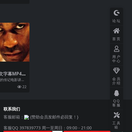
论坛
首页
用户
中心
文字幕MP4下
会员
年的传记电影讲述
介绍
特的传奇故事，他
22
拳击冠军，却因
入狱，在监狱中
QQ
客服
联系我们
客服邮箱：
{赞助会员发邮件必回复！}
工具
箱
客服QQ 397839773 周一至周日：09:00 - 21:00