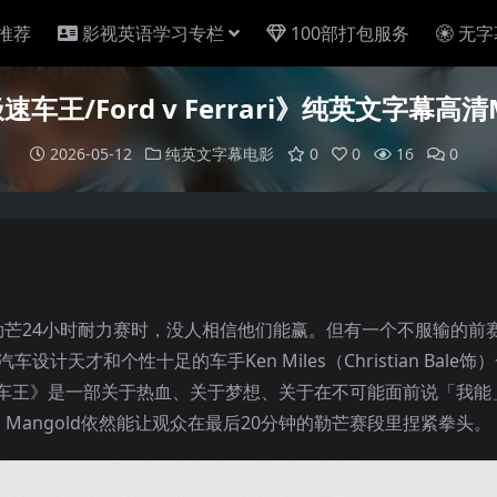
推荐
影视英语学习专栏
100部打包服务
无字
车王/Ford v Ferrari》纯英文字幕高
2026-05-12
纯英文字幕电影
0
0
16
0
芒24小时耐力赛时，没人相信他们能赢。但有一个不服输的前
车设计天才和个性十足的车手Ken Miles（Christian Bale
速车王》是一部关于热血、关于梦想、关于在不可能面前说「我能
 Mangold依然能让观众在最后20分钟的勒芒赛段里捏紧拳头。