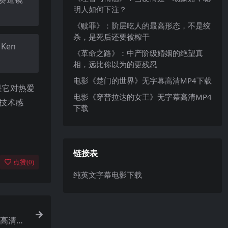
明人如何下注？
《赎罪》：阶层吃人的最高形态，不是绞
杀，是死后还要被榨干
 Ken
《革命之路》：中产阶级婚姻的绝望真
相，远比你以为的更残忍
电影《楚门的世界》无字幕高清MP4下载
是它对热爱
电影《穿普拉达的女王》无字幕高清MP4
的技术感
下载
链接表
点赞(
0
)
纯英文字幕电影下载
幕高清M