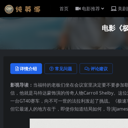
首页
电影推荐
美剧
电影《极速
详情介绍
常见问题
评论建议
影视导读：
当福特的老板们坐在会议室里决定要不要参加勒
信，他就是马特达蒙饰演的传奇人物Carroll Shelby。这位汽
一台GT40赛车，向不可一世的法拉利发起了挑战。《极
但它最迷人的地方在于，即使你知道结局如何，导演James