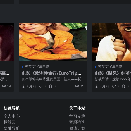
P4下载
纯英文字幕电影
纯英文字幕电影
字幕高
电影《欧洲性旅行/EuroTrip》
电影《飓风》纯英
纯英文字幕高清MP4下载
载
下滑，
四个即将高中毕业的美国年轻人——托
影视导读：这部1999
的讨
马斯、库珀、珍妮和温迪——决定在毕
了黑人拳击手鲁本·卡
14
3 月前
0
0
75
3 月前
0
0
不乐，
业前展开一场横跨欧洲的毕业旅行。托
曾三度获得世界重量级
，在股
马斯是一名电脑天才，刚刚向自己暗恋
一起不曾犯下的谋杀罪
已久的珍妮表白却被拒绝，...
度过了数十年。丹泽...
快速导航
关于本站
个人中心
学习专栏
标签云
客服咨询
网址导航
邀请计划