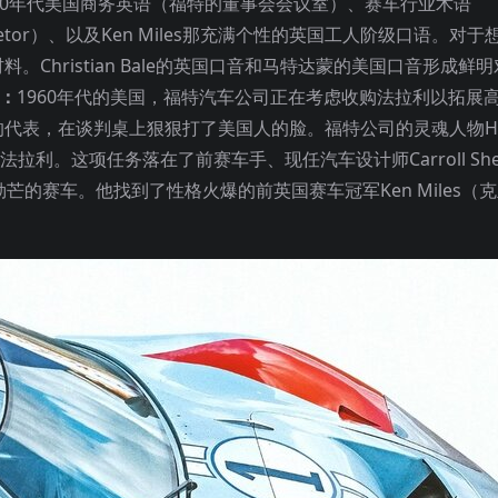
60年代美国商务英语（福特的董事会会议室）、赛车行业术语
s、carburetor）、以及Ken Miles那充满个性的英国工人阶级口语。
hristian Bale的英国口音和马特达蒙的美国口音形成鲜
介：
1960年代的美国，福特汽车公司正在考虑收购法拉利以拓展
表，在谈判桌上狠狠打了美国人的脸。福特公司的灵魂人物Henry
利。这项任务落在了前赛车手、现任汽车设计师Carroll She
的赛车。他找到了性格火爆的前英国赛车冠军Ken Miles（克