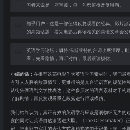
习者来说是一座宝藏，每一句都值得反复咀嚼。
知乎用户：这是一部值得反复观看的经典。影片涉
的高频话题，看完电影后再读相关的英语文章会发
英语学习论坛：凯特·温斯莱特的台词功底深厚，
看，先看剧情，再听对白，最后跟读模仿。
小编的话：
在推荐这部电影作为英语学习素材时，我们最看重的
有引人入胜的故事情节，更难得的是其台词语言的规范性
从街头俚语到文学性表达，这种多层次的语言素材对于构
了解剧情，再反复观看重点段落进行跟读模仿。
我们始终认为，真正有效的英语学习应该是润物细无声的
宴的同时让英语自然渗透进大脑。《The Dressmak
记，把电影中实用的表达方式和精彩的句子记录下来，长