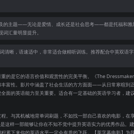
及的主题——无论是爱情、成长还是社会思考——都是托福和雅
现词汇量明显提升。
吐词清晰，语速适中，非常适合做精听训练。推荐配合中英双语字
是它的语言价值和观赏性的完美平衡。《The Dressmake
和丰富性。影片中涵盖了社会生活的方方面面——从日常寒暄到
建全面的英语能力至关重要。适合有一定基础的英语学习者，建
过程。与其机械地背单词刷题，不如找一部自己喜欢的电影，在
er》正是这样一部能够让你在不知不觉中提升英语实力的优秀作品。
期积累下来你的英语水平一定会有质的飞跃。【英字幕电影】为