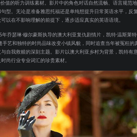
一部极具价值的听力训练素材。影片中的角色对话自然流畅、语言规范
和句型。无论是准备雅思托福还是单纯想提升日常英语水平，反
众可以在不影响理解的前提下，逐步适应真实的英语语境。
15年乔瑟琳·穆尔豪斯执导的澳大利亚复仇剧情片，凯特·温斯莱
缝手艺和独特的时尚品味改变小镇风貌，同时追查当年被冤枉的
义与自我救赎的深刻主题。影片以澳大利亚乡村为背景，凯特有
及时尚行业专业词汇的珍贵素材。