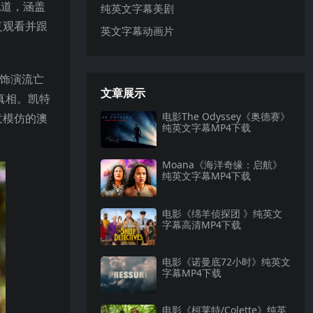
地道，涵盖
纯英文字幕美剧
复观看并跟
英文字幕动画片
特饰演流亡
文章展示
真相。凯特
电影The Odyssey《奥德赛》
意模仿的澳
纯英文字幕MP4下载
Moana《海洋奇缘：启航》
纯英文字幕MP4下载
电影《绵羊侦探团 》纯英文
字幕高清MP4下载
电影《诺曼底72小时》纯英文
字幕MP4下载
电影《柯莱特/Colette》纯英