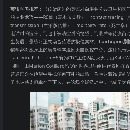
英语学习推荐：
《传染病》的英语对白堪称公共卫生和医学
的专业术语——R0值（基本传染数）、contact tracing（接触
transmission（气溶胶传播）、mortality r
电话时的慌张，到超市被清空后的绝望，到最后等待疫苗时的焦
生英语，是练习正式场合英语的极佳素材。
Contagion
物学家将她身上的病毒样本送回美国疾控中心。这种代号为M
Laurence Fishburne饰演的CDC主任四处灭火，由
同时，由Marion Cotillard饰演的世界卫生组织
普通民众在绝望中寻找任何可能的出路。马特达蒙饰演的M
子也被感染但幸存了下来。在这场全球浩劫中，他成了为