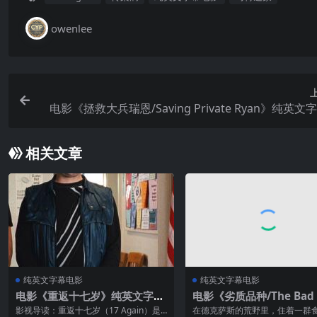
owenlee
电影《拯救大兵瑞恩/Saving Private Ryan》纯英文
清MP
相关文章
纯英文字幕电影
纯英文字幕电影
电影《重返十七岁》纯英文字幕
电影《劣质品种/The Bad 
高清MP4下载
h》纯英文字幕高清MP4
影视导读：重返十七岁（17 Again）是2
在德克萨斯的荒野里，住着一群