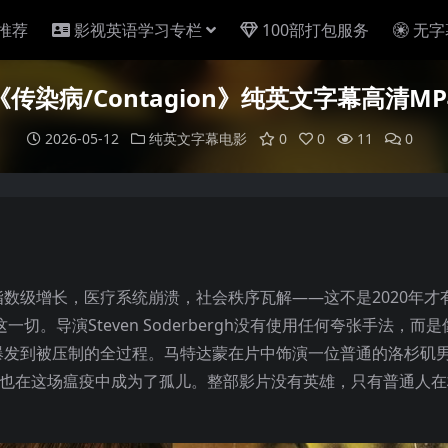
推荐
影视英语学习专栏
100部打包服务
无字
传染病/Contagion》纯英文字幕高清M
2026-05-12
纯英文字幕电影
0
0
11
0
数级增长，医疗系统崩溃，社会秩序瓦解——这不是2020年才
切。导演Steven Soderbergh没有使用任何夸张手法，而
爆发到被压制的全过程。马特达蒙在片中饰演一位普通的洛杉矶
女儿也在这场瘟疫中成为了孤儿。整部影片没有英雄，只有普通人