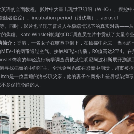
英语的全面教程。影片中大量出现世卫组织（WHO）、疾控中心
者追踪）、incubation period（潜伏期）、aerosol
ate（死亡率）等。同时，影片也呈现了普通人在极端情况下的真实对话——
虑。Kate Winslet饰演的CDC调查员在片中贡献了大量专
剧情简介：
香港，一名女子在咳嗽中倒下，在抽搐中死去。当地的
EV-1的病毒通过空气、接触和飞沫传播，R0值高达2至4。在
Kate Winslet饰演的年轻流行病学调查员被派往明尼阿波利斯展开溯
代表则在香港寻找病毒的中间宿主。全球金融系统在恐慌中崩溃，超市被
itch是一位普通的洛杉矶父亲，他的妻子在商务出差后感染病
数不多保持冷静的人。