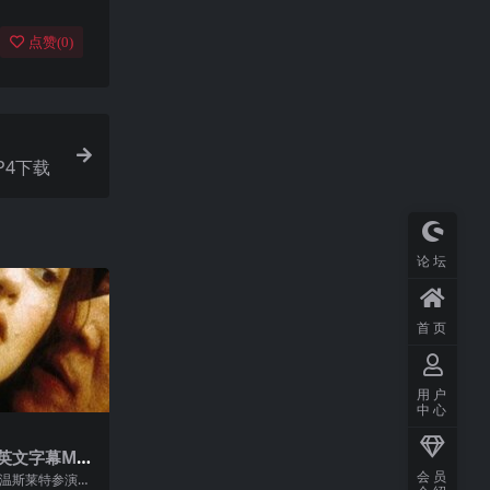
点赞(
0
)
P4下载
论坛
首页
用户
中心
英文字幕MP4
会员
·温斯莱特参演的