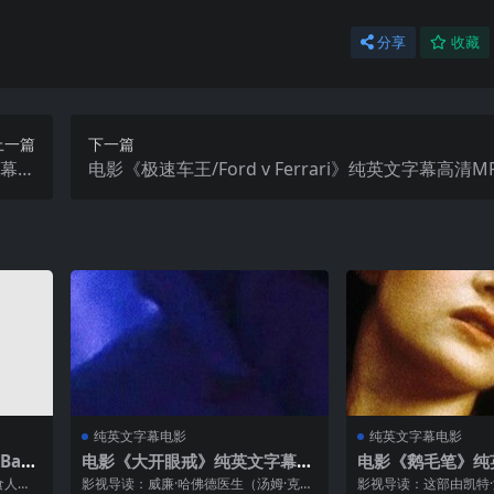
分享
收藏
上一篇
下一篇
字幕高
电影《极速车王/Ford v Ferrari》纯英文字幕高清M
4下载
纯英文字幕电影
纯英文字幕电影
Batc
电影《大开眼戒》纯英文字幕M
电影《鹅毛笔》纯
下载
P4下载
下载
食人
影视导读：威廉·哈佛德医生（汤姆·克鲁
影视导读：这部由凯特