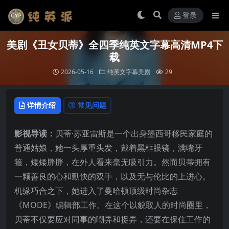
登录
美剧《丑女贝蒂》全四季纯英文字幕高清MP4下
载
2026-05-16
纯英文字幕美剧
29
详情介绍
常见问题
影视导读：
贝蒂·苏亚雷斯是一个出身墨西哥移民家庭的
普通姑娘，她一头厚重头发，戴着黑框眼镜，满嘴牙
箍，矮矮胖胖，在外人看来毫无吸引力。然而贝蒂拥有
一颗善良的心和勤快的双手，以及无与伦比的上进心。
机缘巧合之下，她进入了曼哈顿顶级时尚杂志
《MODE》编辑部工作。在这个以貌取人的时尚圈里，
贝蒂不仅要应对同事的嘲弄和捉弄，还要在保住工作的