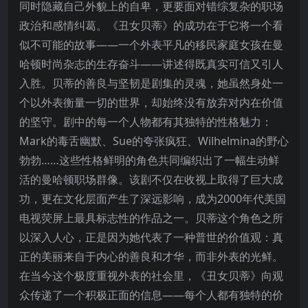
同时隐藏自己外貌上的自卑，更要面对错综复杂的职场
政治和感情纠葛。《丑女贝蒂》的成功在于它将一个看
似不可能的故事——一个外表平凡的移民家庭女孩在曼
哈顿时尚杂志的生存奋斗——讲述得既真实可信又引人
入胜。贝蒂的善良与坚韧是剧集的灵魂，她虽然身处一
个以外表衡量一切的世界，却始终没有放弃对内在价值
的坚守。剧中的每一个人物都有其独特的性格魅力：
Mark的毒舌幽默、Sue的夸张疯狂、Wilhelmina的野心
勃勃……这些性格鲜明的角色共同编织出了一幅生动鲜
活的曼哈顿职场群像。该剧不仅在收视上取得了巨大成
功，更在文化层面产生了深远影响，成为2000年代美国
电视荧屏上最具标志性的作品之一。贝蒂这个角色之所
以深入人心，正是因为她代表了一种普世的价值观：真
正的美丽来自于内心的善良和才华，而非外表的光鲜。
在当今这个极度重视外表的社会里，《丑女贝蒂》向观
众传递了一个积极正面的信息——每个人都有独特的价