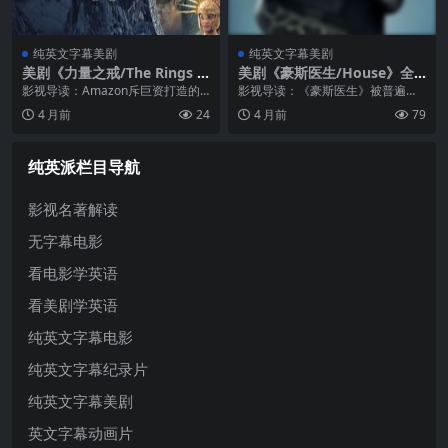
纯英文字幕美剧
纯英文字幕美剧
美剧《力量之戒/The Rings o
美剧《豪斯医生/House》全
f Power》全两季纯英文字幕
八季纯英文字幕MP4下载
影视导读：Amazon斥巨资打造的
影视导读：《豪斯医生》被普遍认
MP4下载
史诗巨制《力量之戒》是《指环
为是医学题材电视剧的巅峰之作，
4 月前
24
4 月前
79
王》三部曲的前传剧集，设定在托
讲述了普林斯顿大学附属医院天才
尔金宇宙的第二纪元——比佛罗多
内科医生格雷戈·豪斯博士——一个
踏上销毁魔戒之旅早了数千年。该
拄着拐杖、性格古怪、毒舌不断的
纯英派栏目导航
剧揭示了...
天才——...
影视名著解读
无字幕电影
看电影学英语
看美剧学英语
纯英文字幕电影
纯英文字幕纪录片
纯英文字幕美剧
英文字幕动画片