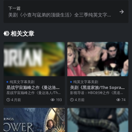
下一篇
美剧《小查与寇弟的顶级生活》全三季纯英文字幕
高清MP4下载
相关文章
纯英文字幕美剧
纯英文字幕美剧
星战宇宙巅峰之作《曼达洛人/
美剧《黑道家族/The Sopran
The Mandalorian》全季高清
os》全六季纯英文字幕MP4下
星战宇宙巅峰之作《曼达洛人/The
影视导读：HBO封神之作《黑道家
MP4下载
载
Mandalorian》全季高清MP4下载
族》被广泛认为是”电视史上最伟大
4 月前
193
4 月前
74
影视导读：卢卡斯影业复兴星战宇
的剧集”，开创了”Prestige TV”时
宙的转折点，开创”星球大战电视剧
代。...
宇宙&...