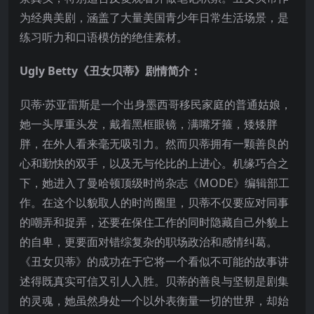
为经典美剧，涵盖了大量美国青少年日常生活场景，是
练习听力和口语模仿的绝佳素材。
Ugly Betty《丑女贝蒂》剧情简介：
贝蒂·苏亚雷斯是一个出身墨西哥移民家庭的普通姑娘，
她一头厚重头发，戴着黑框眼镜，满嘴牙箍，矮矮胖
胖，在外人看来毫无吸引力。然而贝蒂拥有一颗善良的
心和勤快的双手，以及无与伦比的上进心。机缘巧合之
下，她进入了曼哈顿顶级时尚杂志《MODE》编辑部工
作。在这个以貌取人的时尚圈里，贝蒂不仅要应对同事
的嘲弄和捉弄，还要在保住工作的同时隐藏自己外貌上
的自卑，更要面对错综复杂的职场政治和感情纠葛。
《丑女贝蒂》的成功在于它将一个看似不可能的故事讲
述得既真实可信又引人入胜。贝蒂的善良与坚韧是剧集
的灵魂，她虽然身处一个以外表衡量一切的世界，却始