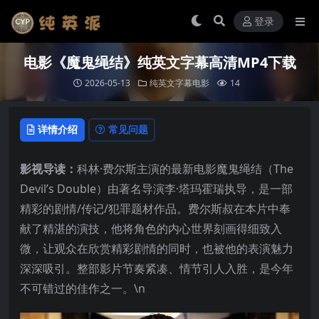
登录
电影《魔鬼绳结》纯英文字幕高清MP4下载
2026-05-13
纯英文字幕电影
14
详情介绍
常见问题
影视导读：
科林·费尔斯主演的最新电影魔鬼绳结（The
Devil’s Double）由著名导演李·塔玛霍瑞执导，是一部
精彩的剧情/传记/犯罪题材作品。费尔斯叔在本片中奉
献了精湛的演技，他将角色的内心世界刻画得细致入
微，让观众在欣赏精彩剧情的同时，也被他的表演魅力
深深吸引。整部影片节奏紧凑、情节引人入胜，是今年
不可错过的佳作之一。\n