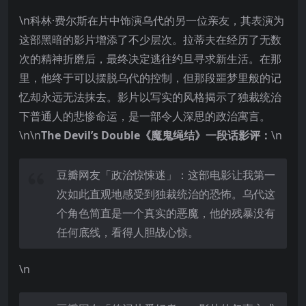
\n科林·费尔斯在片中饰演乌代的另一位亲友，其表演为
这部黑暗的影片增添了不少层次。拉蒂夫在经历了无数
次的精神折磨后，最终决定逃往约旦寻求新生活。在那
里，他终于可以摆脱乌代的控制，但那段噩梦里般的记
忆却永远无法抹去。影片以写实的风格揭示了独裁统治
下普通人的悲惨命运，是一部令人深思的政治寓言。
\n\n
The Devil’s Double《魔鬼绳结》一段话影评：
\n
豆瓣网友「政治惊悚迷」：这部电影让我第一
次如此直观地感受到独裁统治的恐怖。乌代这
个角色简直是一个真实的恶魔，他的残暴没有
任何底线，看得人胆战心惊。
\n