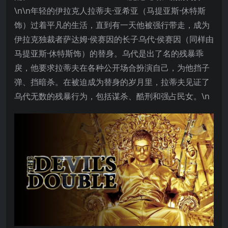
\n\n年轻的伊拉克人拉蒂夫·亚希亚（马提亚斯·休特斯
饰）过着平凡的生活，直到有一天他被强行带走，成为
伊拉克独裁者萨达姆·侯赛因的长子乌代·侯赛因（同样由
马提亚斯·休特斯饰）的替身。乌代是出了名的残暴乖
戾，他要求拉蒂夫在各种公开场合扮演自己，为他挡子
弹、挡暗杀。在被迫成为替身的岁月里，拉蒂夫见证了
乌代无数的残暴行为，包括谋杀、酷刑和强占民女。\n