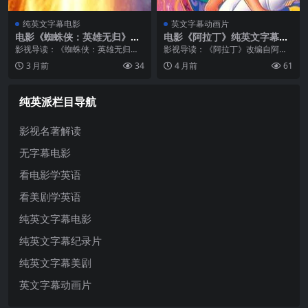
纯英文字幕电影
英文字幕动画片
电影《蜘蛛侠：英雄无归》纯
电影《阿拉丁》纯英文字幕高
英文字幕高清MP4下载
清MP4下载
影视导读：《蜘蛛侠：英雄无归》
影视导读：《阿拉丁》改编自阿拉
是蜘蛛侠重启三部曲的最终章，汤
伯民间故事《天方夜谭》，是迪士
3 月前
34
4 月前
61
姆·赫兰德饰演的彼得·帕克在身份被
尼最经典的动画电影之一。故事发
公开后，生活陷入了前所未有的混
生在神秘的阿拉伯王国阿格拉巴，
乱。为了恢复正常的身份，彼得求
贫穷但善良的街头少年阿拉丁，在
纯英派栏目导航
助奇异...
偶然间获得...
影视名著解读
无字幕电影
看电影学英语
看美剧学英语
纯英文字幕电影
纯英文字幕纪录片
纯英文字幕美剧
英文字幕动画片