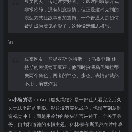
豆瓣网友「传记片爱好者」：影片的叙事方式
非常冷静，没有刻意煽情，但正是这种克制的
表达方式让故事更加震撼。一个普通人是如何
被迫成为魔鬼的影子，这种设定细思极恐。
\n
豆瓣网友「马提亚斯·休特斯」：马提亚斯·休
特斯的表演简直疯狂，他同时扮演乌代和拉蒂
夫两个角色，两者的神态、步态、表情都截然
不用，演技炸裂。
\n
小编的话：
\n\n《魔鬼绳结》是一部让人看完之后久
久无法平静的电影。影片没有美化战争，也没有刻意制
造视觉冲击，而是用冷静的镜头语言讲述了一个关于身
份、自由和道德的永恒主题。科林·费尔斯虽然在片中戏