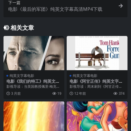
下一篇
电影《最后的军团》纯英文字幕高清MP4下载
相关文章
纯英文字幕电影
纯英文字幕电影
电影《我们的特工》纯英文字
电影《阿甘正传》纯英文字幕
幕高清MP4下载
高清MP4下载
影视导读：当英国教授佩里·梅克佩
影视导读：周末刷到《阿甘正传》
恩（伊万·麦克格雷格饰）和他的希
重映的消息，忍不住又翻出硬盘里
3 月前
19
12 年前
374
腊裔美国女友（娜奥米·沃茨饰）在
的MP4资源刷了一遍。汤姆·汉克斯
度假时遇到一个友善的俄罗斯人亚
那张憨厚的脸配上那句‘Life was lik
历克西·尼古拉耶维奇时，他们以为
e a box of...
自...