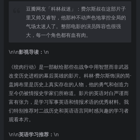
豆瓣网友「科林叔迷」：费尔斯叔在这部片子
里又帅又睿智，他那种不动声色地掌控全局的
气场太迷人了。整部电影的演员阵容也很强
大，每一个角色都有血有肉。
\n\n
影视导读：
\n
《绞肉行动》是一部献给那些在战争中用智慧而非武器
改变历史进程的幕后英雄的影片。科林·费尔斯饰演的简·
盖姆布里是历史上真实存在的人物，他的勇气和创造力
至今仍被情报史学家们所称道。影片的英语对白严谨而
富有张力，是学习军事英语和情报术语的优秀材料。我
们特别推荐对二战历史和英语语言同时感兴趣的学习者
观看本片。
\n\n
英语学习推荐：
\n