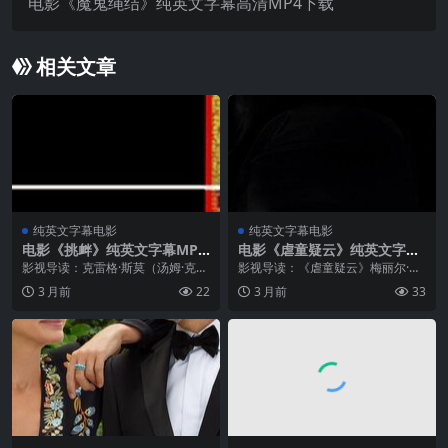
电影《魔鬼绳结》纯英文字幕高清MP4下载
相关文章
纯英文字幕电影
纯英文字幕电影
电影《挑衅》纯英文字幕MP4
电影《虐童疑云》纯英文字幕
下载
MP4下载
影视导读：克雷格·斯莫（汤姆·克鲁
影视导读：《虐童疑云》梅丽尔·斯
斯饰）是宾夕法尼亚州西部一所小
特里普主演，改编自特伦特·阿尔伯
3 月前
22
3 月前
33
镇高中里的足球明星，他有着惊人
的普利策获奖话剧，背景设定在19
的天赋，但他的未来被这座小城的
64年纽约布朗克斯区的一所天主教
经济困境所束缚。NFL的球探即将
学校。校长阿洛西斯修女怀疑神父
到来...
弗...