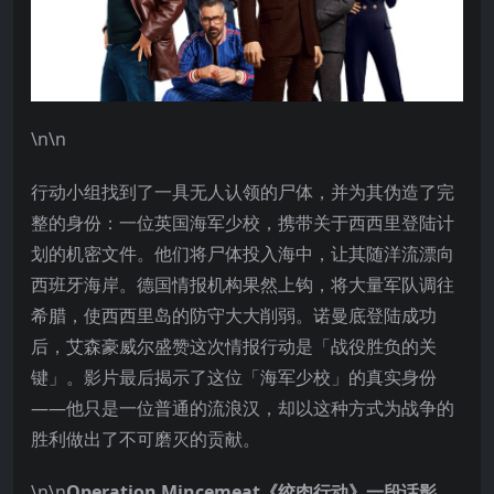
\n\n
行动小组找到了一具无人认领的尸体，并为其伪造了完
整的身份：一位英国海军少校，携带关于西西里登陆计
划的机密文件。他们将尸体投入海中，让其随洋流漂向
西班牙海岸。德国情报机构果然上钩，将大量军队调往
希腊，使西西里岛的防守大大削弱。诺曼底登陆成功
后，艾森豪威尔盛赞这次情报行动是「战役胜负的关
键」。影片最后揭示了这位「海军少校」的真实身份
——他只是一位普通的流浪汉，却以这种方式为战争的
胜利做出了不可磨灭的贡献。
\n\n
Operation Mincemeat《绞肉行动》一段话影