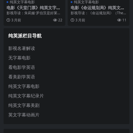
纯英文字幕电影
纯英文字幕电影
电影《天堂门票》纯英文字幕
电影《命运规划局》纯英文字
MP4下载
幕高清MP4下载
影视导读：朱莉娅·罗伯茨是好莱坞
影视导读：《命运规划局》（The A
最具标志性的女演员之一，被誉为
djustment Bureau，2011）是一部
3 月前
22
3 月前
11
「美国甜心」，她的笑容曾被《人
融合多重元素的口碑佳作，由好莱
物》杂志评为「世界最美」。从
坞知名影星领衔主演。影片在叙事
《风月俏佳人》的惊艳出道到《永
结构、人物塑造...
纯英派栏目导航
不妥协》的...
影视名著解读
无字幕电影
看电影学英语
看美剧学英语
纯英文字幕电影
纯英文字幕纪录片
纯英文字幕美剧
英文字幕动画片