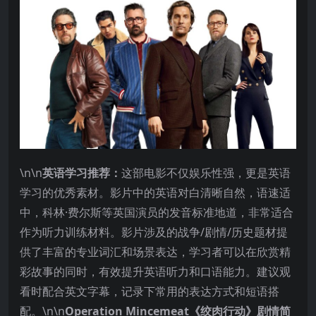
\n\n
英语学习推荐：
这部电影不仅娱乐性强，更是英语
学习的优秀素材。影片中的英语对白清晰自然，语速适
中，科林·费尔斯等英国演员的发音标准地道，非常适合
作为听力训练材料。影片涉及的战争/剧情/历史题材提
供了丰富的专业词汇和场景表达，学习者可以在欣赏精
彩故事的同时，有效提升英语听力和口语能力。建议观
看时配合英文字幕，记录下常用的表达方式和短语搭
配。\n\n
Operation Mincemeat《绞肉行动》剧情简