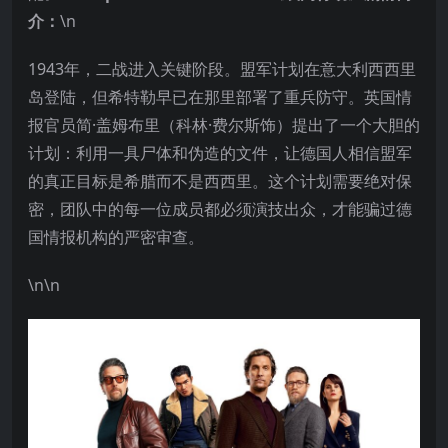
介：
\n
1943年，二战进入关键阶段。盟军计划在意大利西西里
岛登陆，但希特勒早已在那里部署了重兵防守。英国情
报官员简·盖姆布里（科林·费尔斯饰）提出了一个大胆的
计划：利用一具尸体和伪造的文件，让德国人相信盟军
的真正目标是希腊而不是西西里。这个计划需要绝对保
密，团队中的每一位成员都必须演技出众，才能骗过德
国情报机构的严密审查。
\n\n