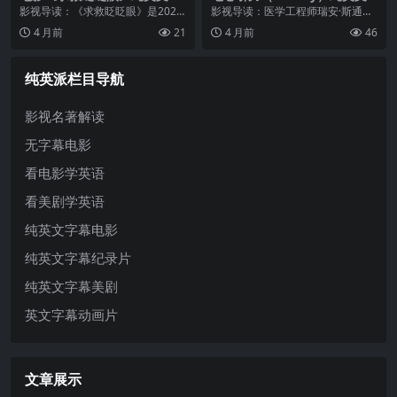
幕高清MP4下载
字幕MP4下载
影视导读：《求救眨眨眼》是2024
影视导读：医学工程师瑞安·斯通
年最具争议性的心理惊悚片之一，
（桑德拉·布洛克饰）在一次太空行
4 月前
21
4 月前
46
由佐伊·克拉维茨执导并编剧，查宁·
走事故中与乔治·克鲁尼饰演的宇航
塔图姆和娜奥米·阿基主演。影片讲
员一起困在地球轨道上，氧气即将
述科技业亿万富翁邀请一位鸡尾
耗尽，生存希望渺茫。阿方索·卡隆
纯英派栏目导航
酒...
用极...
影视名著解读
无字幕电影
看电影学英语
看美剧学英语
纯英文字幕电影
纯英文字幕纪录片
纯英文字幕美剧
英文字幕动画片
文章展示