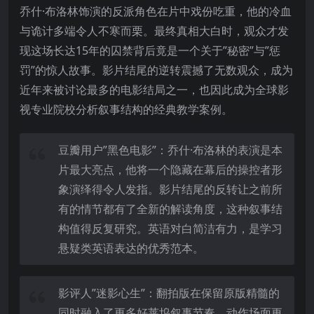
乔什·布洛林饰演的反派角色在片中戏份吃重，他的冷血
与诡计多端令人不寒而栗。最终真相大白时，观众才发
现这场长达15年的囚禁背后竟是一个关于”秘密”与”惩
罚”的惊人故事。影片结尾的逆转震撼了无数观众，成为
近年来被讨论最多的电影结局之一，也因此成为全球影
视专业院校分析叙事结构的经典教学案例。
豆瓣用户”黑色电影”：乔什·布洛林的表演是本
片最大亮点，他将一个隐藏在幕后的操控者形
象演绎得令人发指。影片结尾的反转让之前所
有的情节都有了全新的解读角度，这种叙事结
构值得反复研究。英语对白简洁有力，是学习
悬疑类英语表达的优秀范本。
影评人”迷影心生”：翻拍版在保留原版精髓的
同时融入了更多好莱坞叙事节奏，动作场面更