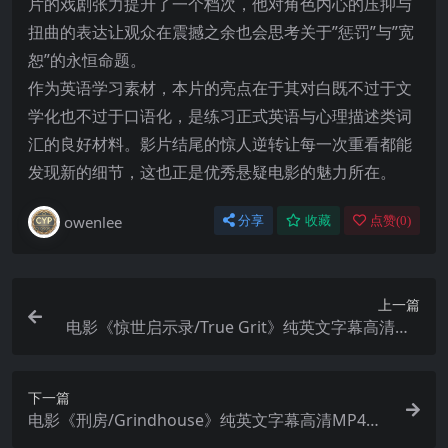
片的戏剧张力提升了一个档次，他对角色内心的压抑与
扭曲的表达让观众在震撼之余也会思考关于”惩罚”与”宽
恕”的永恒命题。
作为英语学习素材，本片的亮点在于其对白既不过于文
学化也不过于口语化，是练习正式英语与心理描述类词
汇的良好材料。影片结尾的惊人逆转让每一次重看都能
发现新的细节，这也正是优秀悬疑电影的魅力所在。
owenlee
分享
收藏
点赞(
0
)
上一篇
电影《惊世启示录/True Grit》纯英文字幕高清MP
4下载
下一篇
电影《刑房/Grindhouse》纯英文字幕高清MP4下
载