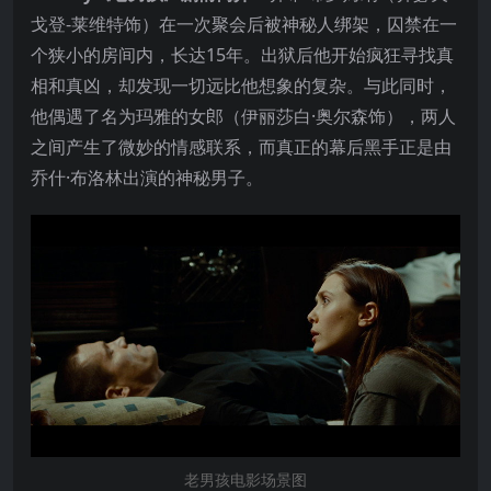
戈登-莱维特饰）在一次聚会后被神秘人绑架，囚禁在一
个狭小的房间内，长达15年。出狱后他开始疯狂寻找真
相和真凶，却发现一切远比他想象的复杂。与此同时，
他偶遇了名为玛雅的女郎（伊丽莎白·奥尔森饰），两人
之间产生了微妙的情感联系，而真正的幕后黑手正是由
乔什·布洛林出演的神秘男子。
老男孩电影场景图