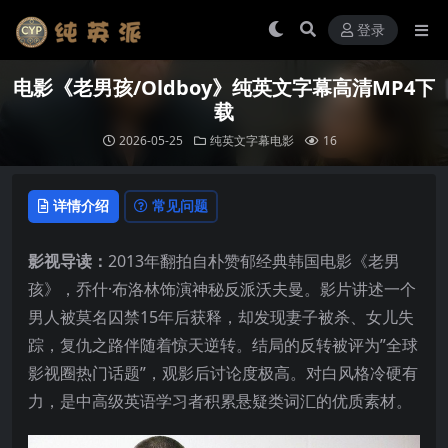
登录
电影《老男孩/Oldboy》纯英文字幕高清MP4下
载
2026-05-25
纯英文字幕电影
16
详情介绍
常见问题
影视导读：
2013年翻拍自朴赞郁经典韩国电影《老男
孩》，乔什·布洛林饰演神秘反派沃夫曼。影片讲述一个
男人被莫名囚禁15年后获释，却发现妻子被杀、女儿失
踪，复仇之路伴随着惊天逆转。结局的反转被评为”全球
影视圈热门话题”，观影后讨论度极高。对白风格冷硬有
力，是中高级英语学习者积累悬疑类词汇的优质素材。