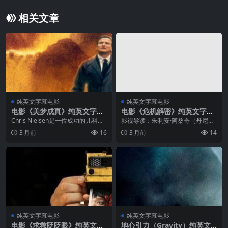
相关文章
纯英文字幕电影
纯英文字幕电影
电影《美梦成真》纯英文字幕
电影《危机解密》纯英文字幕
高清MP4下载
高清MP4下载
Chris Nielsen是一位成功的儿科医
影视导读：朱利安·阿桑奇（丹尼尔·
生，与深爱的妻子Annie和两个孩子
布鲁赫饰）创立了维基解密，一个
3 月前
16
3 月前
14
过着幸福的生活。然而一场车祸夺
旨在公开政府和企业机密文件的平
走了Chris和两个孩子的生命，Anni
台。当维基解密开始发布关于美国
e幸存了下...
政府的机密文件时，包括伊拉克战
争日志...
纯英文字幕电影
纯英文字幕电影
电影《求救眨眨眼》纯英文字
地心引力（Gravity）纯英文