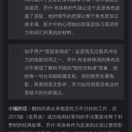
加凌厉。乔什·布洛林的气场让这个反派角色超
越了原版，他对细节的把握让整个角色更加立
体丰满。影片中的心理独白段落是练习英语听
力和词汇积累的好材料。
知乎用户”悬疑发烧友”：这是我见过最具冲击
力的电影结局之一。乔什·布洛林饰演的角色在
片中展现了教科书级的”隐性控制者”形象，他
的每一句台词都暗藏玄机。强烈推荐先看电
影，再查阅英文影评，学习如何用英语表达对
悬疑片的分析观点。
小编的话：
翻拍经典从来都是吃力不讨好的工作，但
2013版《老男孩》成功地用好莱坞的手法重新诠释了朴
赞郁的经典叙事。乔什·布洛林作为反派的出现让整部影