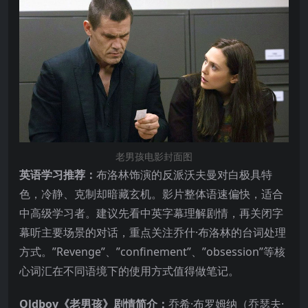
老男孩电影封面图
英语学习推荐：
布洛林饰演的反派沃夫曼对白极具特
色，冷静、克制却暗藏玄机。影片整体语速偏快，适合
中高级学习者。建议先看中英字幕理解剧情，再关闭字
幕听主要场景的对话，重点关注乔什·布洛林的台词处理
方式。”Revenge”、”confinement”、”obsession”等核
心词汇在不同语境下的使用方式值得做笔记。
Oldboy《老男孩》剧情简介：
乔希·布罗姆纳（乔瑟夫·