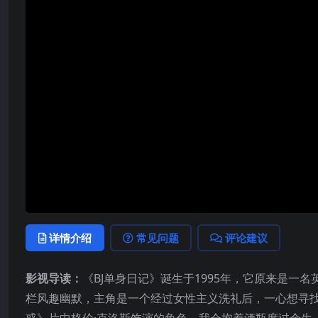
详情介绍
常见问题
评论建议
影视导读：
《BJ单身日记》诞生于1995年，它原来是一
栏风趣幽默，主角是一个经过女性主义洗礼后，一心想寻找
惑》片中格伦·克洛斯饰演的角色，我会抱着酒瓶度过余生，