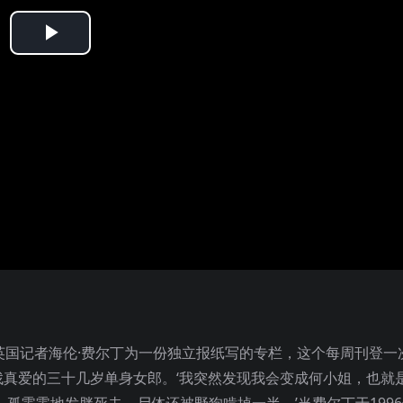
Play
Video
名英国记者海伦·费尔丁为一份独立报纸写的专栏，这个每周刊登一
真爱的三十几岁单身女郎。‘我突然发现我会变成何小姐，也就
孤零零地发胖死去，尸体还被野狗啃掉一半。’当费尔丁于199