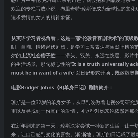
欢迎的专栏写成小说，布里奇特·琼斯便成为全球性的文化
追求爱情的女人的精神象征。
从英语学习者视角看，这是一部“伦敦音喜剧话术”的顶级
叨、自嘲、情绪起伏剧烈，是学习日常表达与幽默吐槽的范
尔的
上流社会痞子腔
——滑头、双关、永远在挑逗。影片中
的生活场景。那句标志性的“
It is a truth universally 
must be in want of a wife
”以日记形式开场，既致敬奥
电影Bridget Johns《BJ单身日记》剧情简介：
琼斯是一位32岁的单身女子，从早到晚做着电视公司研究
重以及寻找到一份真正的爱情，可这些对她来说依然是那
在新年到来的第一天，琼斯决定尝试一种新的生活，让一
来，让自己感到变化的喜悦。渐 渐地，琼斯的日记成了最