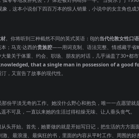
现象，这本小说创下四百万本的惊人销量，小说中的女主角也成
教材
。你将听到三种截然不同的英式英语：BJ的
当代伦敦女性口语
本；马克·达西的
贵族腔
——用词克制、语法完整、情感藏于省
大量关于体重、约会、职场、朋友的对话，几乎涵盖了30+都
acknowledged, that a single man in possession of a good f
斯汀，又宣告了故事的现代性。
员那份平淡无奇的工作。她没什么野心和抱负，唯一一点愿望就
么遥不可及，一直以来她的生活过得枯燥无味、让人垂头丧气。
切从头开始。首先，她要做的就是开始写日记，把生活的方方面
刺激、最浪漫、最疯狂的书，里面的内容从平时工作、周围的好