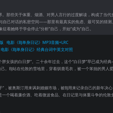
世界。那些关于体重、烟酒、对男人言行的过度解读，构成了当代
与自己对话的私密空间——那里有最真实的焦虑、最可笑的猜测
征着她终于学会停止“分析”自己，开始“成为”自己。
版
电影《BJ单身日记》MP3音频+LRC
电影《BJ单身日记》经典台词中英文对照
个胖女孩的白日梦”。二十余年过去，这个“白日梦”早已成为经典
己。BJ站在伦敦的雪地里，穿着驯鹿毛衣，被一个笨拙的男人
子”，被奥斯汀用来讽刺婚姻市场，被BJ用来记录自己的新年决
是一个喝着廉价酒、吃着微波食品、在日记里与体重斗争的伦敦