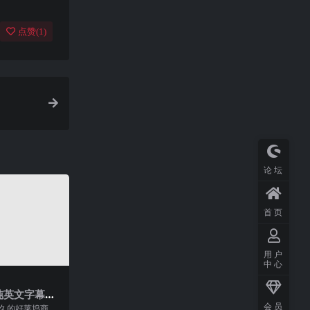
点赞(
1
)
论坛
首页
用户
中心
纯英文字幕高
会员
之久的好莱坞商战