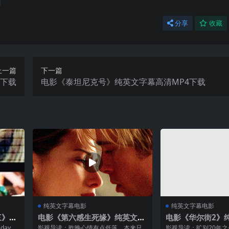
分享
收藏
上一篇
下一篇
4下载
电影《泰坦尼克号》纯英文字幕高清MP4下载
纯英文字幕电影
纯英文字幕电影
三》纯
电影《第六感生死缘》纯英文字
电影《华尔街2》
幕MP4下载
清MP4下载
day）
影视导读：昨晚心情有点低落，本来只
影视导读：旷别20年