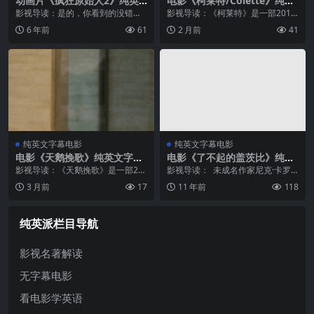
动画片《疯狂原始人2》纯英
电影《柯莱特/Colette》纯英
文字幕高清MP4下载
文字幕高清MP4下载
影视导读：是的，你看到的没错，
影视导读：《柯莱特》是一部2018
《疯狂原始人2》在美国上映的两天
年上映的历史传记片，由英国导演
6 年前
61
2 月前
41
后，就在中国上映了，中国的电影
嘉士伯·V·霍士特执导，凯拉·奈特莉
市场在这个特殊的一年仍然优于世
领衔主演，饰演法国传奇女作家西
界电影市场。七年磨一剑的匠心之
多妮·加布莉埃尔·柯莱特。影片...
作，七年...
纯英文字幕电影
纯英文字幕电影
电影《天鹅挽歌》纯英文字幕
电影《了不起的盖茨比》纯英
高清MP4下载
文字幕MP4下载
影视导读：《天鹅挽歌》是一部20
影视导读： 未成名作家尼克·卡罗
21年Apple TV+出品的科幻剧情
维深受这个纸醉金迷的上流世界及
3 月前
17
11 年前
118
片，由本·怀摩尔执导，马赫沙拉·阿
其中的幻想、爱情和谎言吸引，他
里首次担任男主角。故事发生在不
目睹这种世界内、外的一切，于是
久的将来，卡梅伦·特纳是一...
决定写一个关于一段无缘的爱情、
纯英派栏目导航
不灭的...
影视名著解读
无字幕电影
看电影学英语