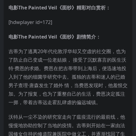
电影The Painted Veil《面纱》精彩对白赏析：
[hdwplayer id=172]
电影The Painted Veil《面纱》剧情简介：
吉蒂为了逃离20年代伦敦浮华却又空虚的社交圈，也为
了防止自己变成一位老姑娘， 接受了沉默寡言的医生沃
特·费恩的求婚。费恩在把吉蒂带到上海后，便迅速地投
入到了他的细菌学研究中去。孤独的吉蒂和迷人的已婚
男子查理·唐森发生了婚外 情，当费恩发现时，他羞恨交
加。为了报复，也为了重整自己的生活，费恩决定孤注
一掷，带着吉蒂远走霍乱肆虐的偏远城镇。
沃特从一尘不染的研究室走向了瘟疫流行的最前线，他
慢慢地协助控制了当地的疫情。吉蒂则开始在一家由法
国修女住持的修道院兼医院中做义工，并逐渐找回了生