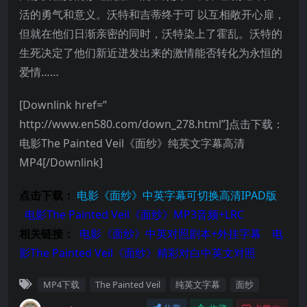
活的勇气和意义。沃特和吉蒂终于可 以互相敞开心扉，
但就在他们日渐亲密的同时，沃特染上了霍乱。沃特的
生死决定了他们新近迸发出来的激情能否转化为永恒的
爱情……
[Downlink href=”
http://www.en580.com/down_278.html”]点击下载：
电影The Painted Veil《面纱》纯英文字幕高清
MP4[/Downlink]
点击下载：
电影《面纱》中英字幕可切换高清IPAD版
电影
The Painted Veil
《
面纱
》
MP3音频+LRC
相关链接：
电影
《
面纱
》
中英对照剧本+外挂字幕
电
影
The Painted Veil
《
面纱
》精彩对白中英文对照
MP4下载
The Painted Veil
纯英文字幕
面纱