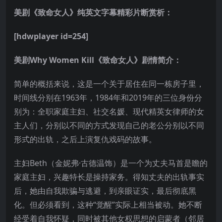
美剧《致命女人》纯英文字幕精彩片断赏析：
[hdwplayer id=254]
美剧Why Women Kill《致命女人》剧情简介：
简单的概括来说，这是一个关于居住在同一栋房子里，
时间线分别在1963年，1984年和2019年的三位身份分
别为：全职家庭主妇、社交名媛、现代精英女律师的女
主人们，分别以不同的方式发现自己的老公分别以不同
形式的出轨，之后上演复仇戏码的故事。
主妇Beth（金妮弗·古德温饰）是一个为丈夫马首是瞻的
家庭主妇，兴趣特长是操持家务。得知丈夫的出轨事实
后，她由自我欺骗与逃避，到亲眼证实，最后彻底黑
化。但必须看到，这种“觉醒”实际上相当被动。她不断
经受着自我怀疑，同时被其他女权思想的启蒙者（邻居