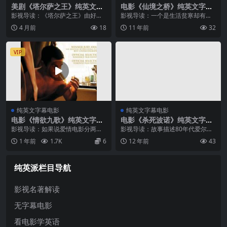
美剧《塔尔萨之王》纯英文字
电影《仙境之桥》纯英文字幕
幕MP4下载
高清MP4下载
影视导读：《塔尔萨之王》由好莱
影视导读：一个是生活贫寒却有着
坞传奇巨星西尔维斯特·史泰龙主
非凡绘画天赋的农夫之子，一个是
4 月前
18
11 年前
32
演，是他首次涉足电视领域并担任
想象力惊人的作家之女，两人独特
主角。剧中史泰龙饰演德怀特·曼弗
的气质让他们与周围的一切格格不
雷迪——一个在纽约地下世界呼风
入，他们也很自然的走到了一起。
VIP
唤雨的前...
两人 用自...
纯英文字幕电影
纯英文字幕电影
电影《情欲九歌》纯英文字幕
电影《杀死波诺》纯英文字幕
高清MP4下载
高清MP4下载
影视导读：如果说爱情电影分两
影视导读：故事描述80年代爱尔兰
类，一类是理想化的童话，那《情
摇滚乐崛起于世界乐坛的时期，尼
1 年前
1.7K
6
12 年前
43
欲九歌》就是另一类，真实得几乎
尔和他同样才华洋溢的弟弟伊凡，
让人不敢直视。它没有复杂的情
是当时最被看好的摇滚乐界明日之
节，也没有高低起伏的戏剧冲突，
星，阴错阳差下，他们离开或拒绝
纯英派栏目导航
只有两个年轻人...
了 成为...
影视名著解读
无字幕电影
看电影学英语