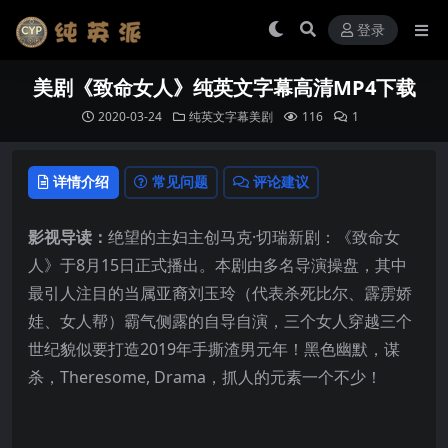
登录
美剧《致命女人》纯英文字幕高清MP4下载
2020-03-24
纯英文字幕美剧
116
1
详情介绍
常见问题
评论建议
影视导读：
绝望的主妇主创马克·切瑞新剧：《致命女
人》于8月15日正式播出。本剧由多名导演操盘，其中
最引人注目的当属亚裔刘玉玲（代表杀死比尔、霹雳娇
娃、女人帮）霸气侧露的自导自演，三个女人穿越三个
世纪貌似要打造2019年手撕渣男元年！黑色幽默，谋
杀，Theresome, Drama，抓人的元素一个不少！