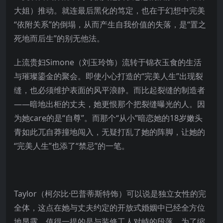
大姐）推动。就连最后黑化的笃定，也在于幻想中完美
“依附关系”的倒塌，从而产生自我价值的失落，是“置之
死地而后生”的别无他法。
上流贵妇Simone（刘玉玲饰）流转于锦衣玉食的生活
与璀璨鎏金的聚会。即使小心打造的“完美人生”出现裂
缝，也必须维护表面的风平浪静。而比起裂缝的制造者
——暗地出柜的丈夫，她更恨那个把裂缝曝光的人。因
为她care的是“自尊”。而那个“从小”暗恋她的18岁嫩头
青如此兀自莽撞地闯入，无疑打乱了她的阵脚，让她的
“完美人生”也添了“禁忌”的一笔。
Taylor（柯尔比·巴普蒂斯特饰）可以说是独立女性的完
全体，这点在她与丈夫约定的开放式婚姻中已经全方位
地显露。值得一提的是与装修工人对峙的段落。为了缩