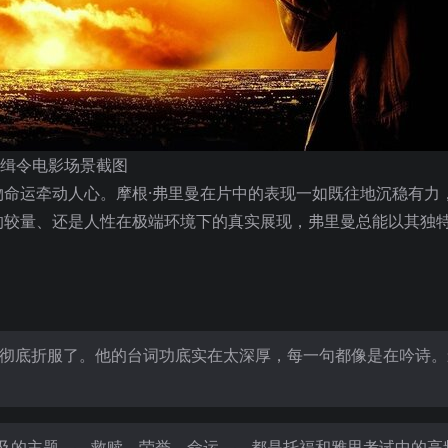
缉令电影场景截图
命运牵动人心。摩根·弗里曼在片中的表现一如既往地沉稳有力
的较量、还是人性在极端环境下的真实展现，弗里曼总能以其独
演彻底折服了。他的台词功底实在太深厚，每一句都像是在吟诗。
及的主题——救赎、荣誉、命运——都是托福和雅思考试中的高