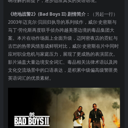
响理解的前提下，逐步适应真实的英语语境。
《绝地战警2》(Bad Boys II) 剧情简介：
（另起一行）
2003年迈克尔·贝回归执导的系列续作，威尔·史密斯与
马丁·劳伦斯再度联手侦办跨越美墨边境的毒品集团大
案。本片在动作场面上全面升级，迈阿密夜店的霓虹与
古巴的热带风情形成鲜明对比，威尔·史密斯在片中同时
应对职业危机与家庭压力，展现了更成熟的表演层次。
影片涵盖大量边境安全词汇、毒品相关法律术语以及跨
文化交流场景中的口语表达，是积累中级偏高级警匪类
英语词汇的优质素材。