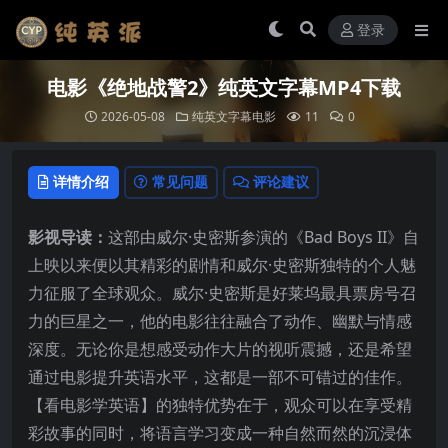
登录
电影《绝地战警2》纯英文字幕MP4下载
2026-05-08
纯英文字幕电影
11
0
详情介绍
常见问题
评论建议
影视导读：
这部由威尔·史密斯参演的《Bad Boys II》自
上映以来便以其精彩的剧情和威尔·史密斯独特的个人魅
力征服了全球观众。威尔·史密斯是好莱坞最具票房号召
力的巨星之一，他的电影往往融合了动作、幽默与情感
深度。无论你是想感受动作大片的视听震撼，还是希望
通过电影提升英语水平，这都是一部不可错过的佳作。
【看电影学英语】的独特优势在于，观众可以在享受精
彩故事的同时，将语言学习变成一种自然而然的沉浸体