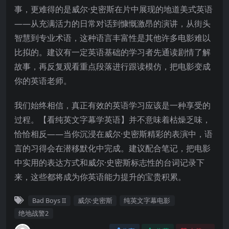
事，更难得的是威尔·史密斯在片中展现的地道美式英语
——从充满活力的日常对话到慷慨激昂的演讲，从街头
智慧到专业术语，这种语言丰富性是其他许多电影难以
比拟的。建议有一定英语基础的学习者先通读剧情了解
故事，再反复观看重点段落进行跟读模仿，把电影变成
你的英语老师。
我们始终相信，真正有效的英语学习应该是一种享受的
过程。【看纯英文字幕学英语】并不意味着枯燥乏味，
恰恰相反——当你沉浸在威尔·史密斯精彩的表演中，语
言的习得会在潜移默化中完成。建议配合笔记，把电影
中实用的表达方式和威尔·史密斯标志性的台词记录下
来，这些都将成为你英语能力提升的宝贵积累。
Bad Boys II
威尔·史密斯
纯英文字幕电影
绝地战警2