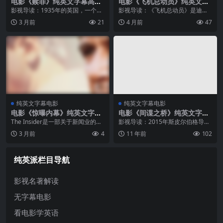
电影《赎罪》纯英文字幕高清
电影《飞机总动员》纯英文字
MP4下载
幕高清MP4下载
影视导读：1935年的英国，一个富
影视导读：《飞机总动员》是迪士
裕的乡村庄园里，十三岁的布里奥
尼出品的动画电影，讲述了一架名
3 月前
21
4 月前
47
尼·塔利恩（西尔莎·罗南饰）目睹了
叫Dusty的小型作物喷射机梦想成为
她姐姐塞西莉亚（凯拉·奈特莉饰）
竞速飞机参加环球大赛的故事。Du
与管家儿子罗比（詹姆斯·麦卡沃...
sty是一架在威洛小镇工作的农药...
纯英文字幕电影
纯英文字幕电影
电影《惊曝内幕》纯英文字幕
电影《间谍之桥》纯英文字幕
高清MP4下载
高清MP4下载
The Insider是一部关于新闻业的经
影视导读：2015年斯皮尔伯格导
典之作，由阿尔·帕西诺领衔主演。
演，带着这部《间谍之桥》重磅回
3 月前
4
11 年前
102
阿尔·帕西诺在此片贡献了极具张力
归，老搭档汤姆.汉克斯主演，科恩
的表演，将角色的内心挣扎与外在
兄弟联合编剧。这一部冷战题材的
冲突都诠释得淋漓尽致，是...
影片，不再是战争下的正义是非，
纯英派栏目导航
而是战...
影视名著解读
无字幕电影
看电影学英语