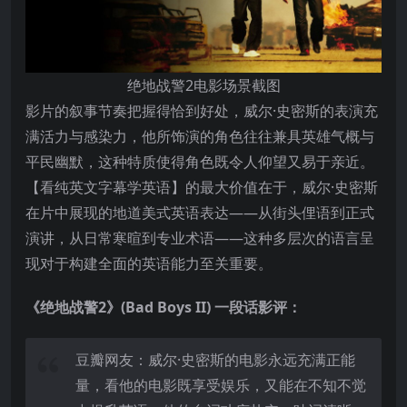
绝地战警2电影场景截图
影片的叙事节奏把握得恰到好处，威尔·史密斯的表演充
满活力与感染力，他所饰演的角色往往兼具英雄气概与
平民幽默，这种特质使得角色既令人仰望又易于亲近。
【看纯英文字幕学英语】的最大价值在于，威尔·史密斯
在片中展现的地道美式英语表达——从街头俚语到正式
演讲，从日常寒暄到专业术语——这种多层次的语言呈
现对于构建全面的英语能力至关重要。
《绝地战警2》(Bad Boys II) 一段话影评：
豆瓣网友：威尔·史密斯的电影永远充满正能
量，看他的电影既享受娱乐，又能在不知不觉