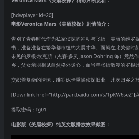
Veronica Mars《美眉校探》精彩片断赏析：
[hdwplayer id=20]
电影Veronica Mars《美眉校探》
剧情简介：
告别了青春时代作为私家侦探的冲动与飞扬，美丽的维罗妮
书，准备准备在繁华都市纽约大展才华。而就在此关键时刻
未见的罗根·埃克斯（杰森·多灵 Jason Dohring
乡，父女亲朋相见自然格外暖心，而当年张扬散漫的罗根
交织着复杂的情愫，维罗妮卡重操侦探旧业，此次归乡之
[Downlink href=”http://pan.baidu.com/s/1
提取密码：fg01
电影版《美眉校探》纯英文版播放效果截图：