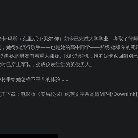
卡·玛斯（克里斯汀·贝尔 饰）如今已完成大学学业，考取了律
，她得知流行歌手——也是她的高中同学——邦妮·德维尔的死
 饰）竟然作为邦妮的男友有着重大嫌疑。以此为契机，维罗妮卡返回阔别
此时已穿上军装，变成仪表堂堂的英俊男人。
旅将带给她怎样不平凡的体验……
pKW6seZ”]点击下载：电影版《美眉校探》纯英文字幕高清MP4[/Downlink]