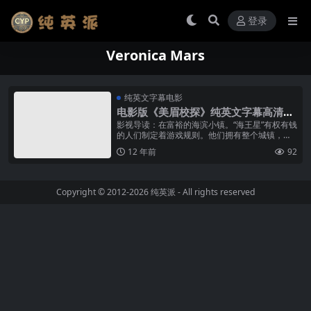
登录
Veronica Mars
纯英文字幕电影
电影版《美眉校探》纯英文字幕高清M
P4下载
影视导读：在富裕的海滨小镇。“海王星”有权有钱
的人们制定着游戏规则。他们拥有整个城镇，当
然也包括镇上的高贵，进行着各种不可告人的秘
12 年前
92
密勾当——幸运的是，小镇上还有...
Copyright © 2012-2026
纯英派
- All rights reserved