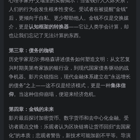
心理学家丹·艾瑞里的实验揭示：当金钱介入人际关系，
人们的行为会发生根本性变化。受试者在被提醒“金钱”
后，更倾向于自私、更少帮助他人。金钱不仅是交换媒
介，更是
认知框架的转换器
——它让人类学会计算，却
也让我们忘记了无法计算的东西。
第三章：债务的枷锁
历史学家尼尔·弗格森讲述债务如何塑造文明：从文艺复
兴时期美第奇家族的银行业，到现代国家债务驱动的战
争机器。影片尖锐指出，现代金融体系建立在“永远增长
的债务”之上——这不仅是经济模式，更是一种
集体信
仰
。当这种信仰崩塌，便迎来经济危机。
第四章：金钱的未来
影片最后探讨加密货币、数字货币和去中心化金融。受
访者观点交锋：乐观者认为区块链将让货币回归“去国家
化”的本质；悲观者警告，新技术可能加剧不平等。导演