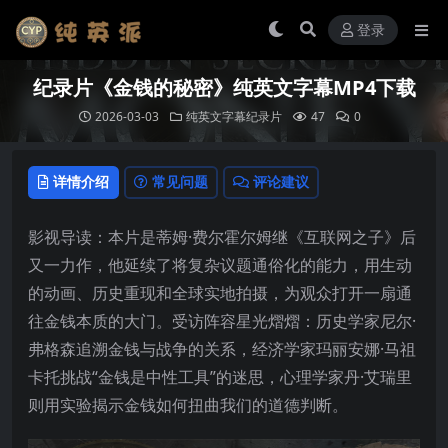
登录
纪录片《金钱的秘密》纯英文字幕MP4下载
2026-03-03
纯英文字幕纪录片
47
0
详情介绍
常见问题
评论建议
影视导读：本片是蒂姆·费尔霍尔姆继《互联网之子》后
又一力作，他延续了将复杂议题通俗化的能力，用生动
的动画、历史重现和全球实地拍摄，为观众打开一扇通
往金钱本质的大门。受访阵容星光熠熠：历史学家尼尔·
弗格森追溯金钱与战争的关系，经济学家玛丽安娜·马祖
卡托挑战“金钱是中性工具”的迷思，心理学家丹·艾瑞里
则用实验揭示金钱如何扭曲我们的道德判断。