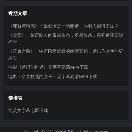
近期文章
《理智与情感》：当爱情是一场豪赌，聪明人如何下注？
《赎罪》：阶层吃人的最高形态，不是绞杀，是死后还要被
榨干
《革命之路》：中产阶级婚姻的绝望真相，远比你以为的更
残忍
电影《楚门的世界》无字幕高清MP4下载
电影《穿普拉达的女王》无字幕高清MP4下载
链接表
纯英文字幕电影下载
Copyright © 2012-2026
纯英派
- All rights reserved