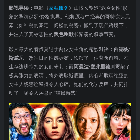
影视导读：
电影《
家弑服务
》由擅长塑造“危险女性”形
象的导演保罗·费格执导。他将原著中经典的哥特惊悚元
素（如神秘的豪宅、阁楼的秘密）搬到了现代语境下，
并注入了其标志性的
黑色幽默
和紧凑的叙事节奏。
影片最大的看点莫过于两位女主角的精妙对决：
西德妮·
斯威尼
一改往日的性感标签，饰演了一位背负前科、在
生存边缘挣扎的女佣米莉；而
阿曼达·塞弗里德
则贡献了
极具张力的表演，将外表歇斯底里、内心却脆弱绝望的
女主人妮娜诠释得令人心碎。她们的化学反应，共同推
动了一场令人屏息的“猫鼠游戏”。