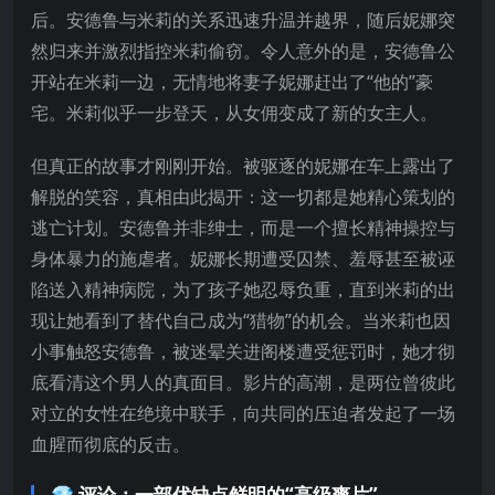
后。安德鲁与米莉的关系迅速升温并越界，随后妮娜突
然归来并激烈指控米莉偷窃。令人意外的是，安德鲁公
开站在米莉一边，无情地将妻子妮娜赶出了“他的”豪
宅。米莉似乎一步登天，从女佣变成了新的女主人。
但真正的故事才刚刚开始。被驱逐的妮娜在车上露出了
解脱的笑容，真相由此揭开：这一切都是她精心策划的
逃亡计划。安德鲁并非绅士，而是一个擅长精神操控与
身体暴力的施虐者。妮娜长期遭受囚禁、羞辱甚至被诬
陷送入精神病院，为了孩子她忍辱负重，直到米莉的出
现让她看到了替代自己成为“猎物”的机会。当米莉也因
小事触怒安德鲁，被迷晕关进阁楼遭受惩罚时，她才彻
底看清这个男人的真面目。影片的高潮，是两位曾彼此
对立的女性在绝境中联手，向共同的压迫者发起了一场
血腥而彻底的反击。
💎 评论：一部优缺点鲜明的“高级爽片”