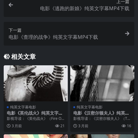
上一篇
电影《逃跑的新娘》纯英文字幕MP4下载
下一篇
电影《查理的战争》纯英文字幕MP4下载
相关文章
纯英文字幕电影
纯英文字幕电影
电影《英伦战火》纯英文字幕
电影《汉密尔顿夫人》纯英文
MP4下载
字幕MP4下载
影视导读：《英伦战火》（Fire Ov
影视导读：《汉密尔顿夫人》（Th
er England，1937）是1937年上映
at Hamilton Woman，1941）是费
3 月前
21
3 月前
16
的英国历史战争片，故事背景设定
雯·丽与劳伦斯·奥利弗合作的又一部
在16世纪伊丽莎白一世时期，讲述
历史巨作。费雯·丽饰演艾玛·汉密尔
英国海军击败...
顿——从底...