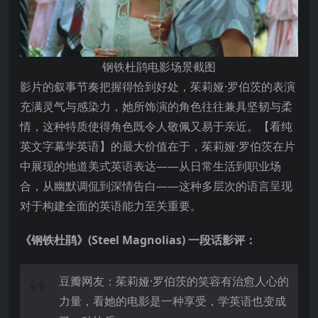
钢铁杜鹃电影场景截图
影片的叙事节奏把握得恰到好处，茱莉娅·罗伯茨的表演
充满灵气与感染力，她所饰演的角色往往兼具坚韧与柔
情，这种特质使得角色既令人敬佩又易于亲近。【看纯
英文字幕学英语】的最大价值在于，茱莉娅·罗伯茨在片
中展现的地道美式英语表达——从日常生活到职业场
合，从幽默调侃到深情告白——这种多层次的语言呈现
对于构建全面的英语能力至关重要。
《钢铁杜鹃》(Steel Magnolias) 一段话影评：
豆瓣网友：茱莉娅·罗伯茨的笑容有治愈人心的
力量，看她的电影是一种享受，学英语也变成