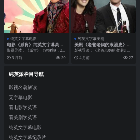
纯英文字幕电影
纯英文字幕美剧
电影《威肯》纯英文字幕高清
美剧《老爸老妈的浪漫史》纯
MP4下载
英文字幕高清MP4下载
影视导读：《威肯》（Wonka，20
影视导读：《老爸老妈的浪漫史》
23）由《帕丁顿熊》系列导演保罗·
（How I Met Your Mother）是一
3 月前
20
4 月前
27
金执导，《沙丘》当红炸子鸡蒂莫
部极具观赏价值与思想深度的作
西·柴勒梅德出演年轻时代的威利·旺
品，由顶级创作团队倾力打造。自
卡一角。影片片长117分钟...
上映以来，该片凭借精彩...
纯英派栏目导航
影视名著解读
无字幕电影
看电影学英语
看美剧学英语
纯英文字幕电影
纯英文字幕纪录片