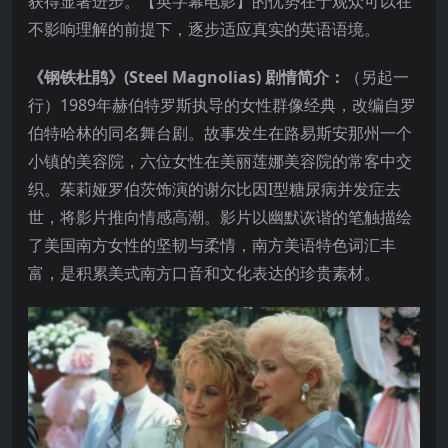
获得显著进步。【英字幕电影】的优势在于观众可以在
不影响理解的前提下，逐步适应真实的英语语境。
《钢铁杜鹃》(Steel Magnolias) 剧情简介：
（另起一
行）1989年赫伯特罗斯执导的女性群像经典，改编自罗
伯特哈林的同名舞台剧。故事发生在路易斯安那州一个
小镇的美容院，六位女性在美丽莲娜美容院的常客中交
织。茱莉娅罗伯茨饰演的谢尔比因I型糖尿病并发症去
世，将影片推向情感高潮。影片以幽默诙谐的笔触描绘
了美国南方女性的坚韧与柔情，南方美语特色词汇丰
富，是积累美式南方口音和文化表达的珍贵素材。