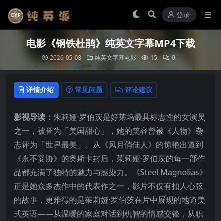
登录
电影《钢铁杜鹃》纯英文字幕MP4下载
2026-05-08
纯英文字幕电影
15
0
详情介绍
常见问题
评论建议
影视导读：
朱莉娅·罗伯茨是好莱坞最具标志性的女演员
之一，被誉为「美国甜心」，她的笑容曾被《人物》杂
志评为「世界最美」。从《风月俏佳人》的惊艳出道到
《永不妥协》的奥斯卡封后，茱莉娅·罗伯茨的每一部作
品都充满了独特的魅力与感染力。《Steel Magnolias》
正是她众多杰作中的代表作之一，影片不仅有扣人心弦
的故事，更难得的是茱莉娅·罗伯茨在片中展现的地道美
式英语——从温暖的家庭对话到机智的情感交锋，从职