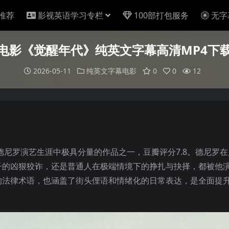
推荐
影视英语学习专栏
100部打包服务
无字
电影《觉醒年代》纯英文字幕高清MP4下
2026-05-11
纯英文字幕电影
0
0
12
伯特·德尼罗演艺生涯中极具分量的作品之一，豆瓣评分7.8。德尼罗
子的凶狠狡诈，还是普通人在极端情境下的挣扎与抉择，都被他
的法律术语，也涵盖了街头俚语和情绪化的日常表达，是全面提