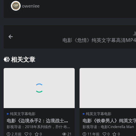
owenlee
电影《危情》纯英文字幕高清MP
相关文章
纯英文字幕电影
纯英文字幕电影
电影《边境杀手2：边境战士》
电影《铁拳男人》纯英文
纯英文字幕高清MP4下载
清MP4下载
影视导读：2018年系列续作，乔什·布洛
影视导读：电影Cinderella Ma
林饰演特工马特·格瑞弗，这次他不再受
男人》是奥斯卡影帝（美丽心灵）
2 月前
0
0
21
11 年前
0
0
规则束缚，直接深入卡特尔内部执行任
克劳领衔主演的一部温情家庭剧