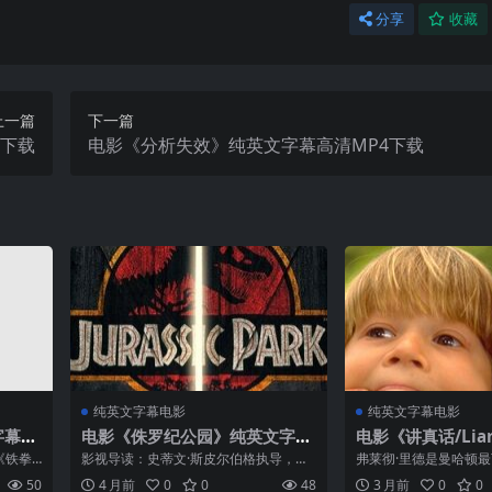
分享
收藏
上一篇
下一篇
4下载
电影《分析失效》纯英文字幕高清MP4下载
纯英文字幕电影
纯英文字幕电影
字幕高
电影《侏罗纪公园》纯英文字幕
电影《讲真话/Liar
高清MP4下载
文字幕高清MP4
n《铁拳
影视导读：史蒂文·斯皮尔伯格执导，山
弗莱彻·里德是曼哈顿
罗素·
姆·尼尔、劳拉·德恩、杰夫·高布伦主演的
师，他的人生靠两件事
50
4 月前
0
0
48
3 月前
0
0
，该片
科学冒险巨制。著名遗传学家哈蒙德博
的法庭辩论技巧，二是