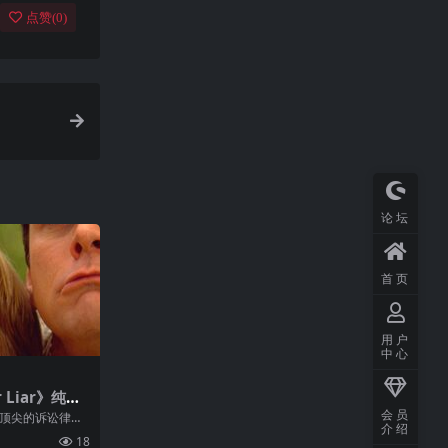
点赞(
0
)
论坛
首页
用户
中心
 Liar》纯英
下载
会员
最顶尖的诉讼律
介绍
运转：一是出色
18
从不拒绝说谎。