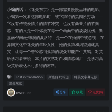
小编的话：
《迷失东京》是一部需要慢慢品味的电影。
小编第一次看这部电影时，被它独特的氛围所打动——
它没有传统爱情片的情节冲突，也没有商业片的节奏
感，有的只是一种弥漫在每一个画面中的淡淡忧伤。斯
嘉丽·约翰逊饰演的夏洛特，是一个在婚姻中被忽视、在
异国文化中迷失的年轻女性，她的孤独和渴望如此真
实，让每一个曾经感到孤独的观众都能产生共鸣。对英
语学习者来说，本片的文艺对白和情感词汇，是学习高
级英语表达不可多得的材料。
Lost in translation
斯嘉丽·约翰逊
纯英文字幕电影
迷失东京
owenlee
分享
收藏
点赞(
0
)