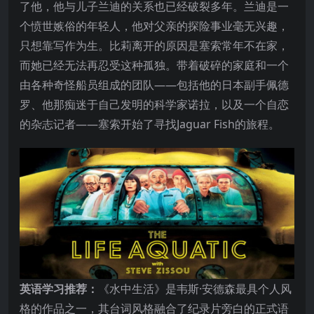
了他，他与儿子兰迪的关系也已经破裂多年。兰迪是一
个愤世嫉俗的年轻人，他对父亲的探险事业毫无兴趣，
只想靠写作为生。比莉离开的原因是塞索常年不在家，
而她已经无法再忍受这种孤独。带着破碎的家庭和一个
由各种奇怪船员组成的团队——包括他的日本副手佩德
罗、他那痴迷于自己发明的科学家诺拉，以及一个自恋
的杂志记者——塞索开始了寻找Jaguar Fish的旅程。
英语学习推荐：
《水中生活》是韦斯·安德森最具个人风
格的作品之一，其台词风格融合了纪录片旁白的正式语