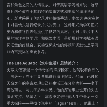
言和角色之间的人情世故。对于英语学习者来说，这部
影片的价值在于其独特的叙事方式和丰富的海洋学词
汇。影片采用了伪纪录片的拍摄手法，史蒂夫·塞索在片
中对着镜头进行纪录片式的旁白，这种形式为学习正式
英语和叙述性表达提供了良好的素材。同时，影片中大
量的海洋生物学词汇和探险术语，是扩展科学领域英语
词汇量的好机会。安德森标志性的停顿和沉默也是学习
非语言交际的重要参考。
The Life Aquatic《水中生活》剧情简介：
史蒂夫·塞索是一个传奇的海洋探险家，他驾驶着自己的
「贝萨号」在全世界各地进行海洋探险。然而，已过知
天命之年的塞索发现自己的生活正在分崩离析——妻子
离他而去，与儿子多年未见，他的探险事业也开始失去
资金支持。绝望之下，塞索决定进行他人生中最后一次
重大探险——寻找传说中的「Jaguar Fish」。他带上了