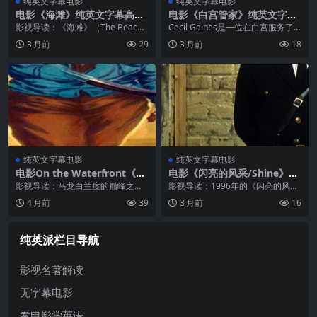
纯英文字幕电影
纯英文字幕电影
电影《海滩》纯英文字幕高清
电影《白宫管家》纯英文字幕
MP4下载
高清MP4下载
影视导读：《海滩》（The Beac
Cecil Gaines是一位在白宫服务了
h）由丹尼·博伊尔执导，莱昂纳多·
三十年的资深管家，他从杜鲁门总
3 月前
29
3 月前
18
迪卡普里奥饰演追寻乌托邦梦想的
统开始，一直服务到里根总统。在
美国青年理查德。影片讲述他来到
这三十多年里，Cecil见证了美国历
曼谷后偶然获得一张神秘地图，
史上最动荡的一些时刻—...
按...
纯英文字幕电影
纯英文字幕电影
电影On the Waterfront《码
电影《闪亮的风采/Shine》纯
头风云》纯英文字幕MP4下载
英文字幕高清MP4下载
影视导读：马龙白兰度的巅峰之
影视导读：1996年的《闪亮的风
作，1954年奥斯卡最佳影片。故事
采》是澳大利亚钢琴家大卫·赫夫考
4 月前
39
3 月前
16
发生在纽约港口的码头，工人特era
的真实人生改编电影，杰弗里·拉什
n发现工会已被黑帮渗透，他的工友
凭借此片荣获1997年奥斯卡最佳男
们被迫在危险的条件下超负荷劳
主角。拉什饰演成年后的大卫·赫...
纯英派栏目导航
动，...
影视名著解读
无字幕电影
看电影学英语