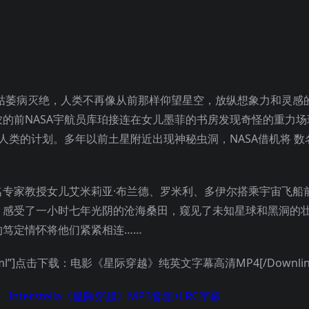
枯萎病灭绝，人类不再像从前那样仰望星空，放纵想象力和灵感
的前NASA宇航员库珀接连在女儿墨菲的书房发现奇怪的重力场
人类的计划。多年以前土星附近出现神秘虫洞，NASA借机将 数
专家教授女儿艾米莉亚·布兰德、罗米利、多伊尔搭乘宇宙飞船
，感受了一小时七年光阴的沧海桑田，窥见了未知星球和黑洞的
笃定情怀将他们紧紧相连……
n_251.html”]点击下载：电影《星际穿越》纯英文字幕高清MP4[/Downlin
Interstella《
星际穿越
》MP3音频+LRC字幕