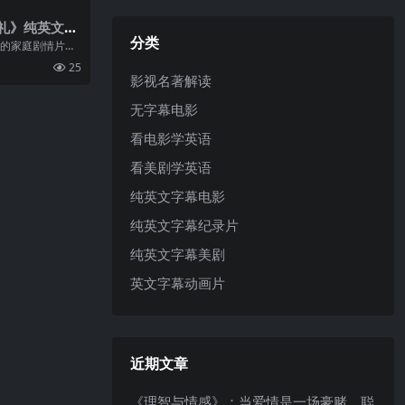
礼》纯英文字
分类
映的家庭剧情片，
妮·海瑟薇凭此片
25
佳女主角提名。故
影视名著解读
讲述了一位与家
无字幕电影
看电影学英语
看美剧学英语
纯英文字幕电影
纯英文字幕纪录片
纯英文字幕美剧
英文字幕动画片
近期文章
《理智与情感》：当爱情是一场豪赌，聪