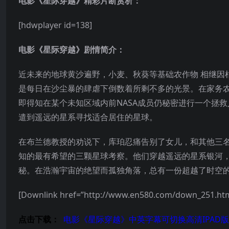
电影《星际穿越》精彩片断赏析：
[hdwplayer id=138]
电影《星际穿越》剧情简介：
近未来的地球黄沙遍野，小麦、秋葵等基础农作物 相继因
是每日在沙尘暴的肆虐下倒数着所剩不多的光景。在家务农
即得知在某个未知区域内前NASA成员仍秘密进行一个拯救
遣到遥远的星系寻找适合居住的星球。
在布兰德教授的劝说下，库珀忍痛告别了女儿，和其他三名
知的最有希望的三颗星球考察。他们穿越遥远的星系银河
秘。在浩瀚宇宙的绝望而孤独角落，总有一份超越了时空的
[Downlink href=”http://www.en580.com/dow
点击下载：
电影《星际穿越》中英字幕可切换高清IPAD版