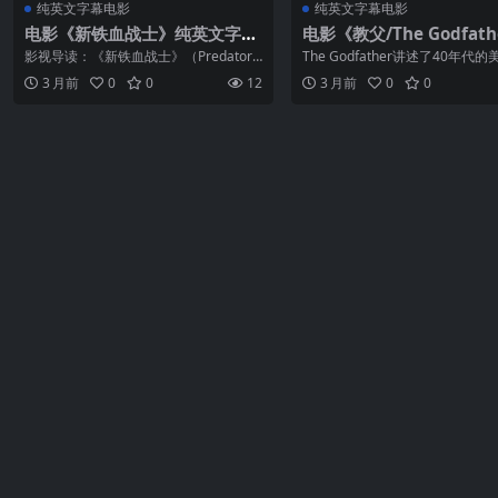
纯英文字幕电影
纯英文字幕电影
电影《新铁血战士》纯英文字幕
电影《教父/The Godfath
高清MP4下载
纯英文字幕高清MP4下载
影视导读：《新铁血战士》（Predator
The Godfather讲述了40年代
s）是2010年上映的科幻动作电影，马赫
“教父”维托·唐·柯里昂是黑手党柯
3 月前
0
0
12
3 月前
0
0
沙拉·阿里在片中饰演冷血杀手Mombas
族的首领，带领家族从事非法的
a。该片延续了经典科幻恐怖IP的精
但同时他也是许多弱小平民的保
髓，...
深得...