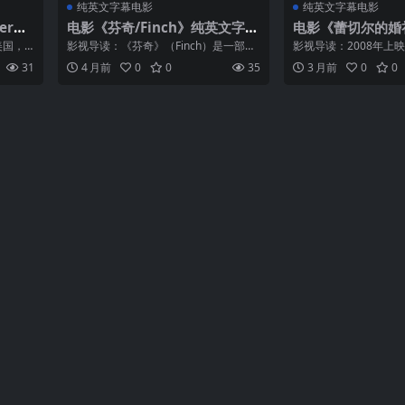
纯英文字幕电影
纯英文字幕电影
er》
电影《芬奇/Finch》纯英文字幕
电影《蕾切尔的婚
高清MP4下载
幕MP4下载
的美国，
影视导读：《芬奇》（Finch）是一部极
影视导读：2008年上
里昂家
具观赏价值与思想深度的作品，由顶级
由乔纳森·戴米执导，安
31
4 月前
0
0
35
3 月前
0
0
勾当，
创作团队倾力打造。自上映以来，该片
荣获第81届奥斯卡最
护神，
凭借精彩的叙事结构、饱满的人物塑造
事以一场婚礼为背景，
以及发人深省的主题...
庭疏离多年的女...