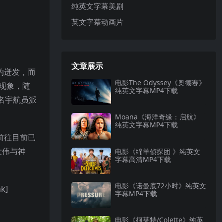
纯英文字幕美剧
英文字幕动画片
文章展示
的迸发，而
电影The Odyssey《奥德赛》
现象，随
纯英文字幕MP4下载
名宇航员派
Moana《海洋奇缘：启航》
纯英文字幕MP4下载
前往目前已
壮伟与神
电影《绵羊侦探团 》纯英文
字幕高清MP4下载
电影《诺曼底72小时》纯英文
k]
字幕MP4下载
电影《柯莱特/Colette》纯英