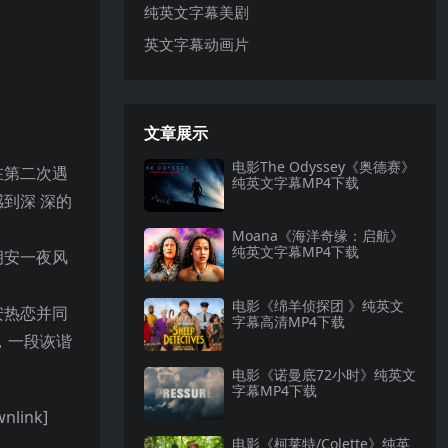
纯英文字幕美剧
英文字幕动画片
文章展示
电影The Odyssey《奥德赛》
在第二次遇
纯英文字幕MP4下载
到深 深的
Moana《海洋奇缘：启航》
纯英文字幕MP4下载
胡安一夜风
电影《绵羊侦探团 》纯英文
安热恋并同
字幕高清MP4下载
，一段诙谐
电影《诺曼底72小时》纯英文
字幕MP4下载
link]
电影《柯莱特/Colette》纯英