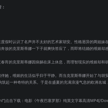
析：
在度假时认识了名声并不太好的艺术家胡安。性格迥异的两姐妹
奔放的克里斯蒂娜一下子就爽快答应了，而即将结婚的维姬却感
夜春宵的克里斯蒂娜因病躺在床上休息，而理智现实的维姬却和
陪伴她，维姬的生活似乎归于平静。而当克里斯蒂娜开始了与胡
构筑起一种奇特的关系。于是在盛夏的充满浪漫气息的欧洲名城
wn_262.html”]点击下载：电影《午夜巴塞罗那》纯英文字幕高清MP4[/Down