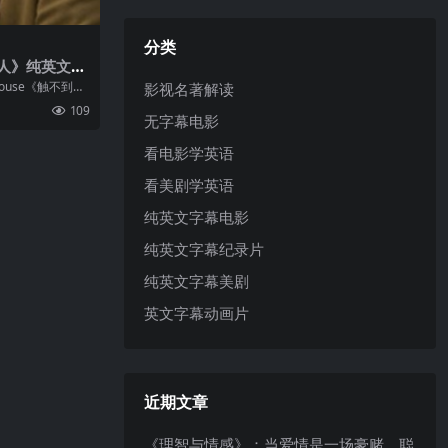
分类
人》纯英文字
House《触不到的
影视名著解读
韩国影星全智贤主
109
，由基努·里维斯
无字幕电影
主演，讲叙了一个
看电影学英语
看美剧学英语
纯英文字幕电影
纯英文字幕纪录片
纯英文字幕美剧
英文字幕动画片
近期文章
《理智与情感》：当爱情是一场豪赌，聪