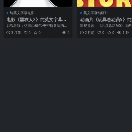
纯英文字幕电影
英文字幕动画片
电影《黑衣人2》纯英文字幕MP
动画片《玩具总动员5》纯
4下载
字幕MP4下载
影视导读：这部由威尔·史密斯参演的
影视导读：《玩具总动员5》由两
《Men in Black II》自上映以来便以其精
卡获奖导演安德鲁·斯坦顿（《海
3 月前
0
0
9
2 月前
0
0
1.1K
彩的剧情和威尔·史密斯独特的个人魅力
员》《瓦力》）执导，肯娜·哈里
征服了全球观众。威尔·史密斯是好莱坞
执导。配音阵容全明星回归：汤姆
最...
斯为胡迪配音，蒂...