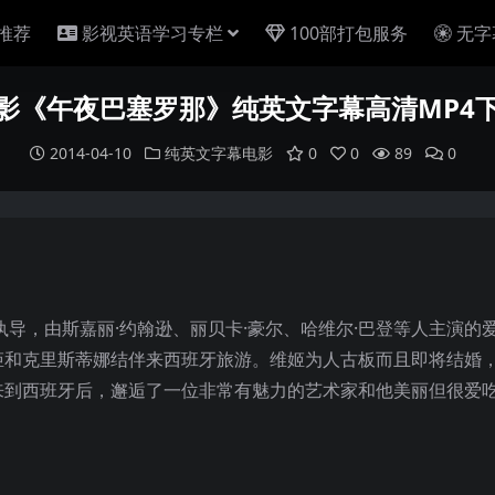
推荐
影视英语学习专栏
100部打包服务
无字
影《午夜巴塞罗那》纯英文字幕高清MP4
2014-04-10
纯英文字幕电影
0
0
89
0
执导，由斯嘉丽·约翰逊、丽贝卡·豪尔、哈维尔·巴登等人主演的
姬和克里斯蒂娜结伴来西班牙旅游。维姬为人古板而且即将结婚
来到西班牙后，邂逅了一位非常有魅力的艺术家和他美丽但很爱
。