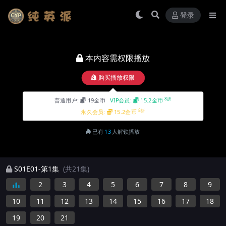
登录
本内容需权限播放
购买播放权限
8折
普通用户:
19金币
VIP会员:
15.2金币
8折
永久会员:
15.2金币
已有
13
人解锁播放
S01E01-第1集
(共21集)
2
3
4
5
6
7
8
9
10
11
12
13
14
15
16
17
18
19
20
21