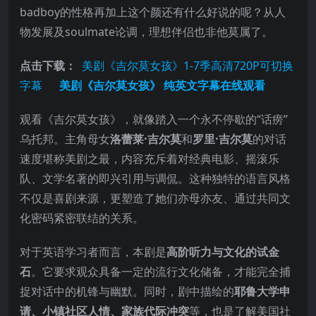
badboy的性格再加上这个颜还有什么好说的呢？从人
物发展及soulmate论调，理想伴侣也非他莫属了。
点击下载：
美剧《吉尔莫女孩》1-7季高清720P可切换
字幕
美剧《吉尔莫女孩》 纯英文字幕在线观看
观看《吉尔莫女孩》，就像踏入一个永不停歇的“话痨”
乌托邦。主角母女
洛蕾莱·吉尔莫
和
罗里·吉尔莫
的对话
速度堪称美剧之最，内容充斥着对经典电影、摇滚乐
队、文学名著的即兴引用与调侃。这种独特的语言风格
不仅是喜剧来源，更塑造了她们亦母亦友、通过共同文
化密码紧密联结的关系。
对于英语学习者而言，本剧是
高阶听力与文化的试金
石
。它要求观众具备一定的流行文化储备，才能完全捕
捉对话中的机锋与幽默。同时，剧中描绘的
耶鲁大学申
请、小镇社区人情、家族代际冲突
等，也是了解美国社