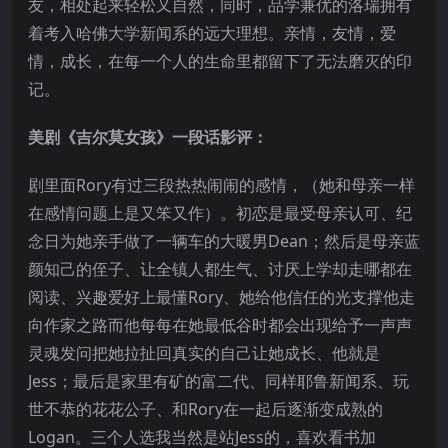
友，相处起来轻松又自然，同时，品学兼优的洛瑞拥有
着考入哈佛大学新闻系的远大理想。亲情，友情，爱
情，成长，在每一个人的生命里都留下了无法磨灭的印
记。
美剧《吉尔莫女孩》一段话影评：
剧里面Rory有过三段热热闹闹的感情，（她和母亲一样
在感情问题上是又笨又作）。初恋是最受母亲认可、纪
念日为她亲手做了一辆车的大暖男Dean；然后是母亲蓝
颜知己的侄子、让全镇人都生气、讨厌上学却走哪都在
阅读、兴趣爱好上最懂Rory、她给他信任的光支撑他走
向作家之路而他每每在她最低谷时都会出现给予一声声
灵魂发问把她拉扯回真实的自己让她成长、他就是
Jess；最后是家里有矿的富二代、同样耶鲁新闻系、玩
世不恭的花花公子、和Rory在一起后逐渐变成熟的
Logan。三个人选我当然是站Jess的，喜欢看书加