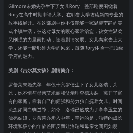
Gilmore未婚先孕生下了女儿Rory，整部剧便围绕着
Rory在高中时期申请大学、在耶鲁大学攻读新闻专业的
故事线展开。在这部剧中你不仅能够一窥温馨宁静的美
式小镇生活，被这对母女的暖心家常治愈，被女性温柔
又刚强的力量而打动，随着剧情发展、女儿离家去上大
学，还能一睹耶鲁大学的风采，跟随Rory体验一把顶级
学府的魅力。
美剧《吉尔莫女孩》剧情简介：
罗蕾莱未婚先孕，年仅十六岁便生下了女儿洛瑞，为
此，她不惜与母亲艾米丽和父亲理查德决裂，离开了富
有的家庭，靠着自己的倔强和努力独自抚养女儿。时间
流逝如同白驹过隙，如今，洛瑞已然成为了亭亭玉立的
漂亮姑娘，罗蕾莱亦步入中年，幸运的是，独特的成长
环境和极小的年龄差距反而让洛瑞和母亲之间宛如朋