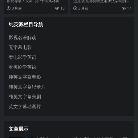
战》纯英文字幕高清MP4下载
纯英文字幕高清MP4下载
影视导读：灭霸（乔什·布洛林饰）
迈克·麦克德莫特是哈佛法学院的高
一个响指，宇宙中半数生命化为尘
材生，前途一片光明。然而，他有
3 月前
18
3 月前
17
埃。在最后的时刻，超级英雄们必
一个不为人知的秘密——他是美国
须找到一种方式逆转这一切——他
地下德州扑克界公认的天才。一次
们必须穿越时间，回到过去的六个
在赌场的豪赌中，迈克在一手关键
纯英派栏目导航
关键节点...
的牌局中...
影视名著解读
无字幕电影
看电影学英语
看美剧学英语
纯英文字幕电影
纯英文字幕纪录片
纯英文字幕美剧
英文字幕动画片
文章展示