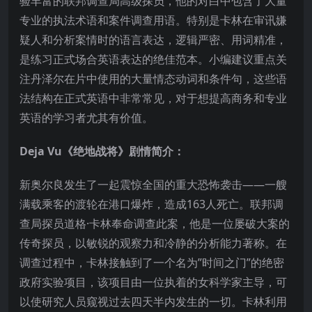
验丰富的联邦调查局高级探员，他的对白中包含了大量
专业的执法术语和案件调查用语。特别是卡林在审讯嫌
疑人和分析案情时的语言表达，逻辑严密、用词精准，
是练习正式场合英语表达的绝佳范本。小编建议重点关
注丹泽尔在片中使用的大量情态动词和条件句，这些语
法结构在正式英语中非常常见，对于想提高商务和专业
英语的学习者尤其有价值。
Deja Vu《绝地战将》剧情简介：
新奥尔良发生了一起震惊全国的重大恐怖袭击——一艘
满载乘客的渡轮在港口爆炸，造成163人死亡。联邦调
查局探员道格·卡林奉命调查此案，他是一位屡破大案的
传奇探员，以敏锐的观察力和冷静的分析能力著称。在
调查过程中，卡林接触到了一个名为”时间之门”的绝密
政府实验项目，该项目由一位执着的女科学家主导，可
以使研究人员窥视过去四天半内发生的一切。卡林利用