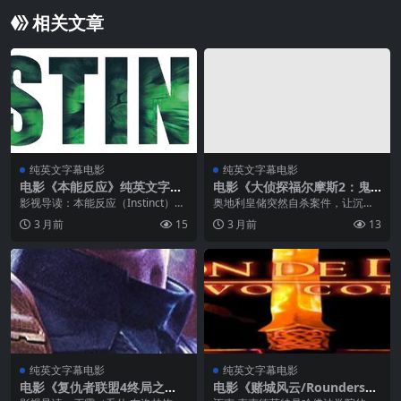
相关文章
纯英文字幕电影
纯英文字幕电影
电影《本能反应》纯英文字幕
电影《大侦探福尔摩斯2：鬼
高清MP4下载
迹》纯英文字幕下载
影视导读：本能反应（Instinct）是
奥地利皇储突然自杀案件，让沉寂6
剧情、惊悚题材的经典影片，由著
个月的福尔摩斯再次启动。这次，
3 月前
15
3 月前
13
名导演乔·德凡赫 Turteltaub执导，
福尔摩斯有了一个强有力的对手
安东尼·霍普金斯倾情主演。影片片
——智力上与福尔摩斯相当的莫里
长126分钟，...
亚蒂教授。为了调查清楚皇储的自
杀案件，福...
纯英文字幕电影
纯英文字幕电影
电影《复仇者联盟4终局之
电影《赌城风云/Rounders》