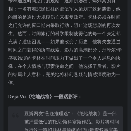
卡林通过时间之门的观察，逐渐拼凑出了爆炸案的真
相：一名有着悲惨过往的退伍军人策划了这起袭击，他
的目的是通过大规模伤亡来报复政府。卡林必须在时间
之门允许的窗口期内采取行动，阻止这场悲剧的再次发
生。然而，时间旅行的科学限制使得他的每一个决定都
充满了道德困境——如果他改变了历史，他将失去通过
时间之门获得的所有线索。影片的高潮部分，丹泽尔·华
盛顿饰演的卡林在时间压力下做出了一个令人屏息的抉
择，在个人情感与职责使命之间，他选择了后者。影片
的结局出人意料，完美地将科幻悬疑与情感深度融为一
体。
Deja Vu《绝地战将》一段话影评：
豆瓣网友”悬疑推理迷”：《绝地战将》是一部
被严重低估的托尼·斯科塞斯作品。影片将时间
旅行这一科幻题材与传统的犯罪调查叙事完美