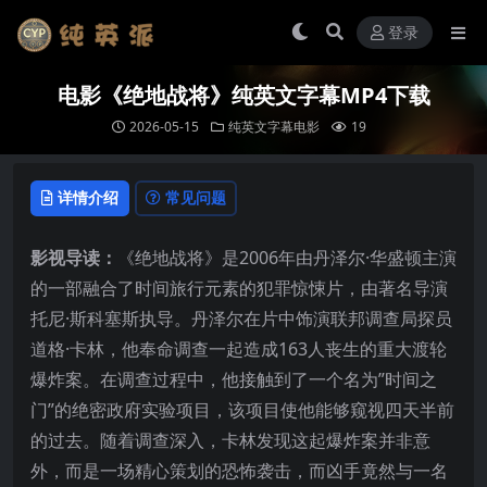
登录
电影《绝地战将》纯英文字幕MP4下载
2026-05-15
纯英文字幕电影
19
详情介绍
常见问题
影视导读：
《绝地战将》是2006年由丹泽尔·华盛顿主演
的一部融合了时间旅行元素的犯罪惊悚片，由著名导演
托尼·斯科塞斯执导。丹泽尔在片中饰演联邦调查局探员
道格·卡林，他奉命调查一起造成163人丧生的重大渡轮
爆炸案。在调查过程中，他接触到了一个名为”时间之
门”的绝密政府实验项目，该项目使他能够窥视四天半前
的过去。随着调查深入，卡林发现这起爆炸案并非意
外，而是一场精心策划的恐怖袭击，而凶手竟然与一名