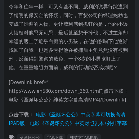
今年和往年一样，可又有些不同。威利的诡异行踪遭到
了精明的保安金的怀疑，同时，百货公司的经理鲍勃也
变成了难缠的人物。更让威利感到抓狂的是，他的小矮
人搭档对他忍无可忍，最后甚至想干掉他，不过主角却
幸运的遇上了近乎白痴的小男孩，在他的影响下他逐渐
找回了自我，也是多亏得他在被捕后主角竟然没有被判
刑，反而得到警察的赦免。一个8岁的小男孩盯上了
他。在重重地阻力面前，威利的行动能否成功呢？
[Downlink href=”
http://www.en580.com/down_360.html”]点击下载：
电影《圣诞坏公公》纯英文字幕高清MP4[/Downlink]
点击下载：
电影《圣诞坏公公》中英字幕可切换高清
IPAD版
电影《圣诞坏公公》中英对照剧本+外挂字幕
圣诞坏公公
字幕下载
纯英文字幕电影