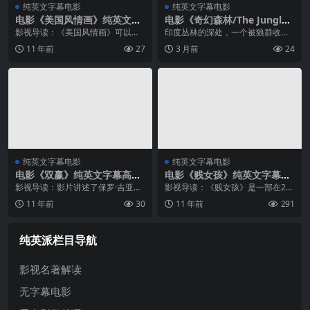
纯英文字幕电影
纯英文字幕电影
电影《美国风情画》纯英文字
电影《奇幻森林/The Jungle
幕高清MP4下载
Book》纯英文字幕高清MP4
影视导读：《美国风情画》可以看
印度丛林的深处，一个被狼群收养
下载
成是卢卡斯的青春自传，电影描述
的人类婴儿在黑豹巴希拉的引导
11 年前
27
3 月前
24
了一群刚步出高中校园，即将因不
下，被善良的狼群收留，取名毛克
同的人生选择各自发展的哥儿们，
利。一只名叫巴鲁的懒熊是他最好
在小城一夜之间的经历。故事发生
的朋友，毛克利在丛林中与动物朋
在60年代...
友们一起度过...
纯英文字幕电影
纯英文字幕电影
电影《双赢》纯英文字幕高清
电影《贱女孩》纯英文字幕高
MP4下载
清MP4下载
影视导读：影片讲述了保罗·吉亚玛
影视导读：《贱女孩》是一部在20
提饰演的律师麦克，兼任一所高中
04年上映的校园青春电影，由蒂娜·
11 年前
30
11 年前
291
的摔跤教练，由于生意淡薄加上经
菲编剧、马克·沃特斯执导，林赛·罗
济不景色，他无奈利用自己的专业
韩、瑞秋·麦克亚当斯等主演。本片
知识耍了点小手段，从一个客户那
改编自萝瑟琳·魏斯曼撰写的非...
纯英派栏目导航
里争取到...
影视名著解读
无字幕电影