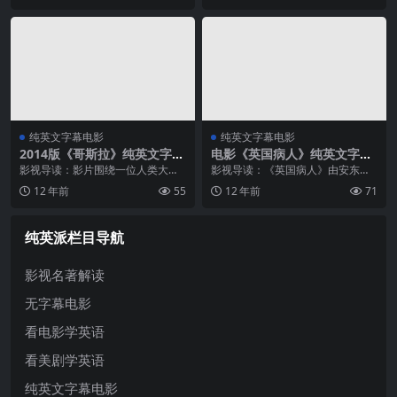
哈维尔·巴登 / 拉尔夫·费因斯等联袂
湛的表演赢得了全球观众的喜爱。
主演。作为0...
温斯...
纯英文字幕电影
纯英文字幕电影
2014版《哥斯拉》纯英文字幕
电影《英国病人》纯英文字幕
MP4下载
高清MP4下载
影视导读：影片围绕一位人类大兵
影视导读：《英国病人》由安东尼·
的生活展开，讲述了沉睡的古代巨
明格拉执导，根据著名作家迈克尔·
12 年前
55
12 年前
71
型怪兽被人们意外唤醒，醒来后的
翁达杰的获奖同名小说改编，拉尔
怪兽展现出强大的破坏能力，它的
夫·费因斯、克里斯汀·斯科特·托马
存在也震惊了世界。影片同时强调
斯、朱丽叶·比诺什等联袂主演，
纯英派栏目导航
了原子弹对...
以...
影视名著解读
无字幕电影
看电影学英语
看美剧学英语
纯英文字幕电影