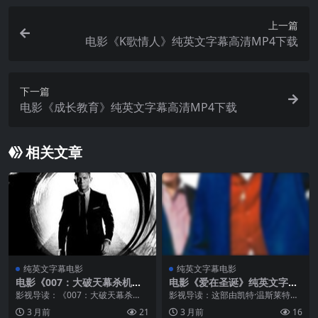
上一篇
电影《K歌情人》纯英文字幕高清MP4下载
下一篇
电影《成长教育》纯英文字幕高清MP4下载
相关文章
纯英文字幕电影
纯英文字幕电影
电影《007：大破天幕杀机》
电影《爱在圣诞》纯英文字幕
纯英文字幕高清MP4下载
MP4下载
影视导读：《007：大破天幕杀
影视导读：这部由凯特·温斯莱特参
机》（Skyfall，2012）由著名导演
演的《Something’s Gotta Give》
3 月前
21
3 月前
16
萨姆·门德斯执导，丹尼尔·克雷格 /
自上映以来便以其深刻的主题和精