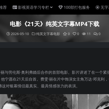
推荐
影视英语学习专栏
100部打包服务
无字
电影《21天》纯英文字幕MP4下载
2026-05-10
纯英文字幕电影
0
0
11
0
0）是费雯·丽与劳伦斯·奥利弗婚后合作的首部电影。影片讲述了在一个紧
他宁愿在21天后自首。费雯·丽在片中饰演女主角万达·邓克利
弗这对银幕情侣最真实、最具情感张力的表演。