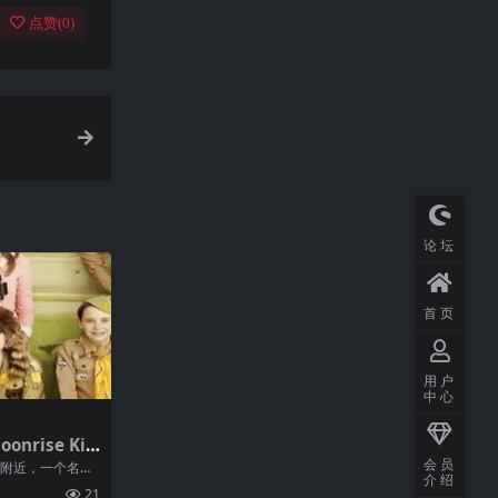
点赞(
0
)
论坛
首页
用户
中心
nrise Kin
幕高清MP4下
会员
岸附近，一个名为
介绍
军和另一个12岁女
21