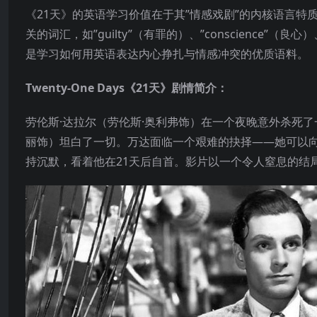
《21天》的英语学习价值在于其”情感戏剧”的内核语言
关的词汇，如”guilty”（有罪的）、”conscience”（
是学习如何用英语表达内心挣扎与情感冲突的优质语料。
Twenty-One Days《21天》剧情简介：
劳伦斯·达拉尔（劳伦斯·奥利弗饰）在一个夜晚意外杀死了
丽饰）坦白了一切。万达面临一个艰难的抉择——她可以
持沉默，看着他在21天后自首。影片以一个令人窒息的结