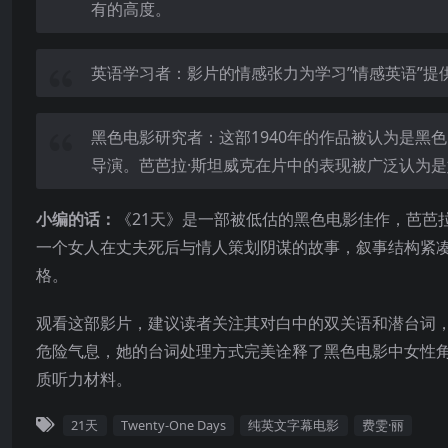
有的高度。
英语学习者：影片的情感张力为学习”情感英语”提
黑色电影研究者：这部1940年的作品被认为是黑
导演。芭芭拉·斯坦威克在片中的表现被广泛认为
小编的话：
《21天》是一部被低估的黑色电影佳作，芭芭拉
一个女人在丈夫死后与情人策划阴谋的故事，叙事结构紧
格。
观看这部影片，建议读者关注其对白中的双关语和潜台词，
危险气息，她的台词处理方式完美诠释了黑色电影中女性
质听力材料。
21天
Twenty-One Days
纯英文字幕电影
费雯·丽