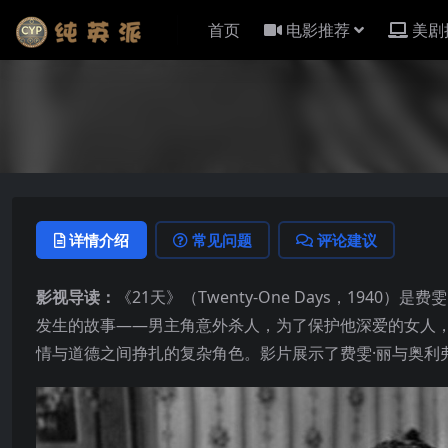
首页
电影推荐
美剧
详情介绍
常见问题
评论建议
影视导读：
《21天》（Twenty-One Days，194
发生的故事——男主角意外杀人，为了保护他深爱的女人，
情与道德之间挣扎的复杂角色。影片展示了费雯·丽与奥利