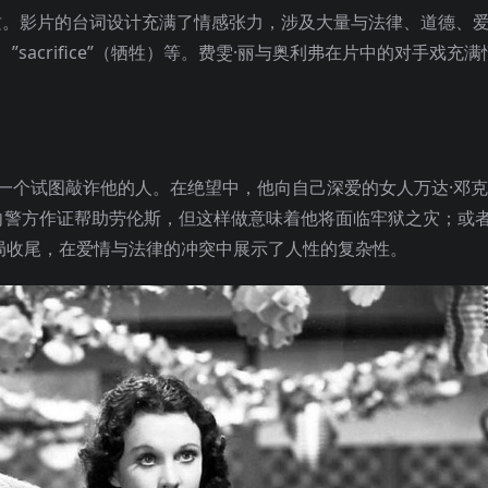
特质。影片的台词设计充满了情感张力，涉及大量与法律、道德、
良心）、”sacrifice”（牺牲）等。费雯·丽与奥利弗在片中的对手戏
一个试图敲诈他的人。在绝望中，他向自己深爱的女人万达·邓克
向警方作证帮助劳伦斯，但这样做意味着他将面临牢狱之灾；或
局收尾，在爱情与法律的冲突中展示了人性的复杂性。