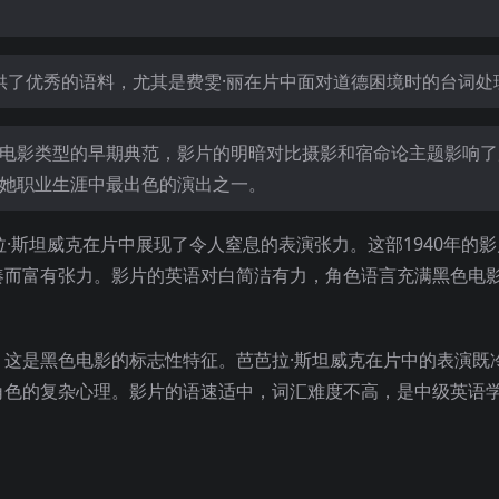
供了优秀的语料，尤其是费雯·丽在片中面对道德困境时的台词处
色电影类型的早期典范，影片的明暗对比摄影和宿命论主题影响
是她职业生涯中最出色的演出之一。
·斯坦威克在片中展现了令人窒息的表演张力。这部1940年的
凑而富有张力。影片的英语对白简洁有力，角色语言充满黑色电
这是黑色电影的标志性特征。芭芭拉·斯坦威克在片中的表演既
角色的复杂心理。影片的语速适中，词汇难度不高，是中级英语