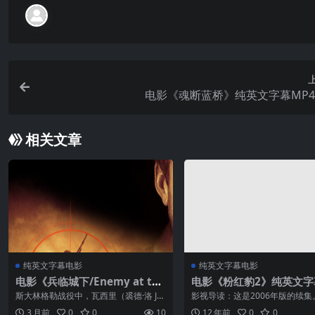
电影《魂断蓝桥》纯英文字幕MP
相关文章
纯英文字幕电影
纯英文字幕电影
电影《兵临城下/Enemy at the
电影《粉红豹2》纯英文字
Gates》纯英文字幕高清MP4下
清MP4下载
斯大林格勒战役中，瓦西里（裘德·洛 Ju
影视导读：这是2006年版的续集
载
de Law 饰）是一个威震部队的神枪手。
人马演出。延续了上一部的风格
3 月前
0
0
10
12 年前
0
0