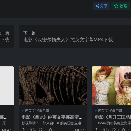
分享
收藏
上一篇
下一篇
4下载
电影《汉密尔顿夫人》纯英文字幕MP4下载
纯英文字幕电影
纯英文字幕电影
幕高
电影《暴龙》纯英文字幕高清M
电影《月升王国/Moo
P4下载
gdom》纯英文字
。原班
影视导读：一部来自BBC的英国独立电
1965年的新英格兰海
载
，及人
影，却成为了当年英国电影最大的惊
萨姆·谢克的12岁童子
42
3 月前
0
0
17
3 月前
0
0