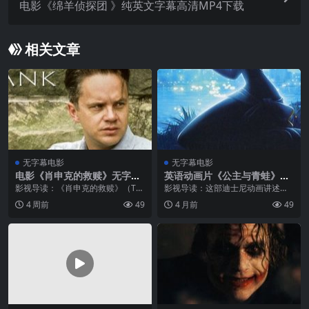
电影《绵羊侦探团 》纯英文字幕高清MP4下载
相关文章
无字幕电影
无字幕电影
电影《肖申克的救赎》无字幕
英语动画片《公主与青蛙》无
高清MP4下载
字幕片段下载
影视导读：《肖申克的救赎》（Th
影视导读：这部迪士尼动画讲述了
e Shawshank Redemption）是199
住在新奥尔良的公主蒂安娜意外亲
4 周前
49
4 月前
49
4年上映的经典英语电影，IMDb评
吻了一只青蛙王子纳迪，从此卷入
分9.3，常年位居IMDb Top 25...
魔法森林的神秘冒险。影片融合了
美国爵士乐、路易斯安那州美食文
化与经典童...