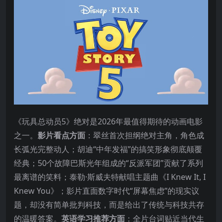
《玩具总动员5》绝对是2026年最值得期待的动画电影
之一
。
影片看点方面
：翠丝首次担纲绝对主角，角色成
长弧光完整动人
；胡迪“中年发福”的搞笑形象彻底颠覆
经典
；50个故障巴斯光年组成的“反派军团”贡献了系列
最离谱的笑料
；泰勒·斯威夫特献唱主题曲《I Knew It, I
Knew You》
；影片直面数字时代“屏幕焦虑”的现实议
题，却没有简单批判科技，而是给出了传统与科技共存
的温暖答案
。
英语学习推荐方面
：全片台词贴近当代生