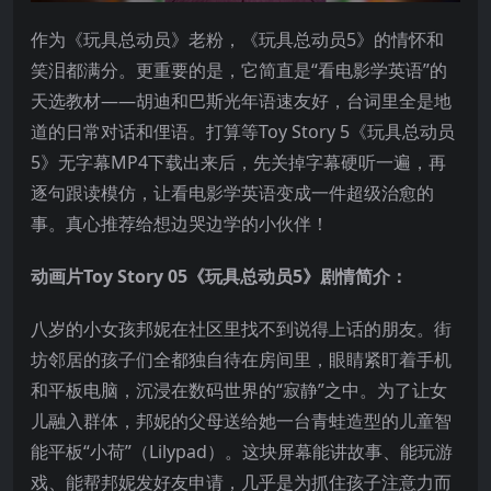
作为《玩具总动员》老粉，《玩具总动员5》的情怀和
笑泪都满分。更重要的是，它简直是“看电影学英语”的
天选教材——胡迪和巴斯光年语速友好，台词里全是地
道的日常对话和俚语。打算等Toy Story 5《玩具总动员
5》无字幕MP4下载出来后，先关掉字幕硬听一遍，再
逐句跟读模仿，让看电影学英语变成一件超级治愈的
事。真心推荐给想边哭边学的小伙伴！
动画片Toy Story 05《玩具总动员5》剧情简介：
八岁的小女孩邦妮在社区里找不到说得上话的朋友
。街
坊邻居的孩子们全都独自待在房间里，眼睛紧盯着手机
和平板电脑，沉浸在数码世界的“寂静”之中
。为了让女
儿融入群体，邦妮的父母送给她一台青蛙造型的儿童智
能平板“小荷”（Lilypad）
。这块屏幕能讲故事、能玩游
戏、能帮邦妮发好友申请，几乎是为抓住孩子注意力而