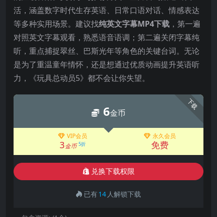
活，涵盖数字时代生存英语、日常口语对话、情感表达
等多种实用场景
。建议找
纯英文字幕MP4下载
，第一遍
对照英文字幕观看，熟悉语音语调；第二遍关闭字幕纯
听，重点捕捉翠丝、巴斯光年等角色的关键台词
。无论
是为了重温童年情怀，还是想通过优质动画提升英语听
力，《玩具总动员5》都不会让你失望。
下载
6
金币
VIP会员
永久会员
3
免费
5折
金币
兑换下载权限
已有
14
人解锁下载