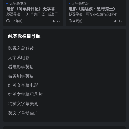
无字幕电影
无字幕电影
电影《BJ单身日记》无字幕片
电影《蝙蝠侠：黑暗骑士》无
断赏析
字幕高清MP4下载
影视导读：《BJ单身日记》诞生于1
影视导读：哥谭市在蝙蝠侠的守护
995年，它原来是一名英国记者海
下犯罪率持续下降，但新的威胁出
12 年前
72
4 周前
17
伦·费尔丁为一份独立报纸写的专
现了——一个被称为「小丑」的疯
栏，这个每周刊登一次的漫画专栏
狂罪犯。小丑不追求金钱和权力，
风趣幽默，主角是一个经过女性主
他只想制造混乱和恐慌，一步步将
纯英派栏目导航
义洗...
哥谭市推向...
影视名著解读
无字幕电影
看电影学英语
看美剧学英语
纯英文字幕电影
纯英文字幕纪录片
纯英文字幕美剧
英文字幕动画片