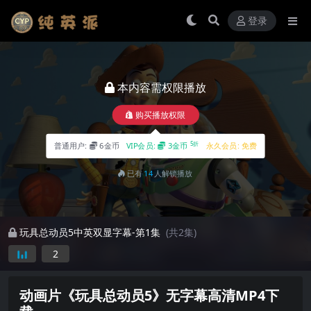
登录
本内容需权限播放
购买播放权限
5折
普通用户:
6金币
VIP会员:
3金币
永久会员:
免费
已有
14
人解锁播放
玩具总动员5中英双显字幕-第1集
(共2集)
2
动画片《玩具总动员5》无字幕高清MP4下