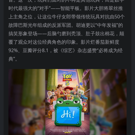
时代最强大的“对手”——智能平板。影片大胆将翠丝推
上主角之位，让这位牛仔女郎带领传统玩具对抗由50个
故障巴斯光年组成的反派军团。胡迪更以“中年发福”的
搞笑形象登场——后脑勺磨到秃顶、肚子鼓出棉花，颠
覆了观众对这位经典角色的印象。影片烂番茄新鲜度
92%、豆瓣评分8.1，被《综艺》杂志盛赞“必将成为经
典”。