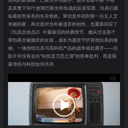
房间的新领袖，巴斯光年任副手
。面对智能平板“小荷”
及其麾下50个故障巴斯光年组成的反派军团，玩具们面
临着前所未有的生存危机
。翠丝意外回到第一任主人艾
米丽的家，再次面对当年被遗弃的创伤，也重新回应了
《玩具总动员2》中最催泪的经典情节
。她从过去那个
害怕再次被抛弃的女孩，成长为愿意守护其他玩具的领
袖
。一场传统玩具与高科技产品的战争就此展开——但
影片并没有走向“科技是万恶之源”的简单批判，而是探
索传统与科技如何共存
。
视
频
播
放
器