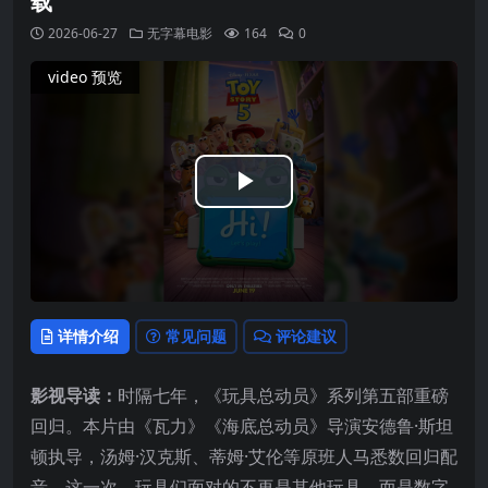
载
2026-06-27
无字幕电影
164
0
video 预览
Play
Video
详情介绍
常见问题
评论建议
影视导读：
时隔七年，《玩具总动员》系列第五部重磅
回归。本片由《瓦力》《海底总动员》导演安德鲁·斯坦
顿执导，汤姆·汉克斯、蒂姆·艾伦等原班人马悉数回归配
音。这一次，玩具们面对的不再是其他玩具，而是数字