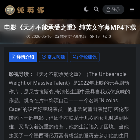
登录
电影《天才不能承受之重》纯英文字幕MP4下载
2026-05-10
纯英文字幕电影
19
0
详情介绍
常见问题
评论建议
影视导读：
《天才不能承受之重》（The Unbearable
Weight of Massive Talent）是2022年上映的元喜剧动
作片，是尼古拉斯·凯奇演艺生涯中最具自我戏仿意味的
作品。凯奇在片中饰演自己——一个名叫”Nicolas
Cage”的破产好莱坞演员，他非常渴望出演昆汀·塔伦蒂
诺的下一部电影，但因为在联系十几岁的女儿时遇到困
难、又背负着沉重的债务，他的生活陷入了困境。当他
接受了一个墨西哥亿万富翁粉丝的邀请去参加他的生日