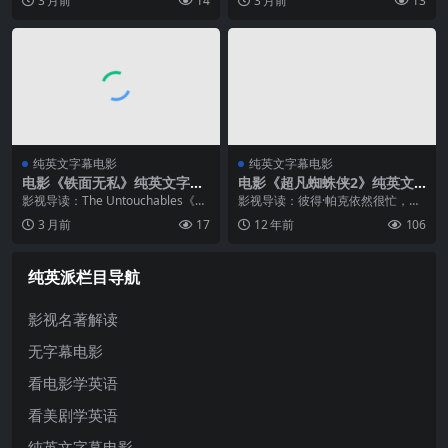
3 月前
14
3 月前
13
会的讨论，但不得志的他还是整日
表作之一，由凯瑟琳·毕奇罗执导，
闷闷不乐，生命陷入低潮。更雪上
将FBI犯罪调查与极限冲浪文化两大
加霜的是，在股灾中，邱吉尔成了
截然不同的元素融...
最大的受害...
纯英文字幕电影
纯英文字幕电影
电影《铁面无私》纯英文字幕
电影《超凡蜘蛛侠2》纯英文
高清MP4下载
字幕高清MP4下载
影视导读：The Untouchables《铁
影视导读：彼得·帕克依然很忙，因
面无私》（1987）是罗伯特·德尼罗
为他一边要作为正常人谈恋爱，一
3 月前
17
12 年前
106
演艺生涯中极具分量的作品之一，
边要变身蜘蛛侠打坏人。而格温高
豆瓣评分7.7。德尼罗在片中贡献了
中还没毕业，彼得·帕克给格温父亲
教科书级别的表...
承诺过要以远离她的方式保护她，
纯英派栏目导航
但他显...
影视名著解读
无字幕电影
看电影学英语
看美剧学英语
纯英文字幕电影