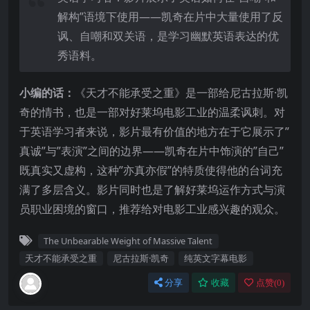
解构”语境下使用——凯奇在片中大量使用了反
讽、自嘲和双关语，是学习幽默英语表达的优
秀语料。
小编的话：
《天才不能承受之重》是一部给尼古拉斯·凯
奇的情书，也是一部对好莱坞电影工业的温柔讽刺。对
于英语学习者来说，影片最有价值的地方在于它展示了”
真诚”与”表演”之间的边界——凯奇在片中饰演的”自己”
既真实又虚构，这种”亦真亦假”的特质使得他的台词充
满了多层含义。影片同时也是了解好莱坞运作方式与演
员职业困境的窗口，推荐给对电影工业感兴趣的观众。
The Unbearable Weight of Massive Talent
天才不能承受之重
尼古拉斯·凯奇
纯英文字幕电影
分享
收藏
点赞(
0
)