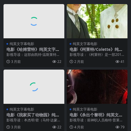
纯英文字幕电影
纯英文字幕电影
电影《哈姆雷特》纯英文字幕
电影《柯莱特/Colette》纯英
MP4下载
文字幕高清MP4下载
影视导读：这部由凯特·温斯莱特参
影视导读：《柯莱特》是一部2018
演的《Hamlet》自上映以来便以其
年上映的历史传记片，由英国导演
3 月前
22
2 月前
41
深刻的主题和精湛的表演赢得了全
嘉士伯·V·霍士特执导，凯拉·奈特莉
球观众的喜爱。温斯莱特以其独特
领衔主演，饰演法国传奇女作家西
的气质和深沉内敛的演技，在影片
多妮·加布莉埃尔·柯莱特。影片...
中...
纯英文字幕电影
纯英文字幕电影
电影《我家买了动物园》纯英
电影《杀出个黎明》纯英文字
文字幕高清MP4下载
幕高清MP4下载
影视导读：本杰明·密（马特·达蒙
影视导读：前神职人员格特·普莱斯
饰）是一个丧妻两年的父亲，他努
科（乔治·克鲁尼饰）和他的弟弟塞
3 月前
22
4 月前
79
力独自抚养两个孩子——青春期的
斯（昆廷·塔拉汀什饰）是一对亡命