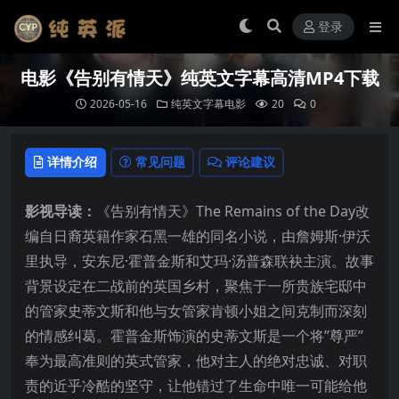
登录
电影《告别有情天》纯英文字幕高清MP4下载
2026-05-16
纯英文字幕电影
20
0
详情介绍
常见问题
评论建议
影视导读：
《告别有情天》The Remains of the Day改
编自日裔英籍作家石黑一雄的同名小说，由詹姆斯·伊沃
里执导，安东尼·霍普金斯和艾玛·汤普森联袂主演。故事
背景设定在二战前的英国乡村，聚焦于一所贵族宅邸中
的管家史蒂文斯和他与女管家肯顿小姐之间克制而深刻
的情感纠葛。霍普金斯饰演的史蒂文斯是一个将”尊严”
奉为最高准则的英式管家，他对主人的绝对忠诚、对职
责的近乎冷酷的坚守，让他错过了生命中唯一可能给他