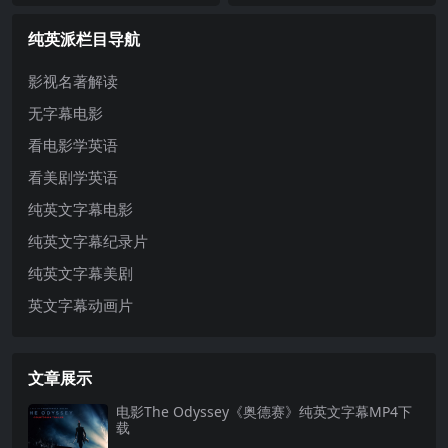
大女儿罗西（艾玛·斯通饰）和内向
兄弟，他们绑架了一家人作为人质
的小儿子迪伦。然而，本杰明的生
逃亡。在跨越美墨边境时，他们被
纯英派栏目导航
活陷入...
迫进...
影视名著解读
无字幕电影
看电影学英语
看美剧学英语
纯英文字幕电影
纯英文字幕纪录片
纯英文字幕美剧
英文字幕动画片
文章展示
电影The Odyssey《奥德赛》纯英文字幕MP4下
载