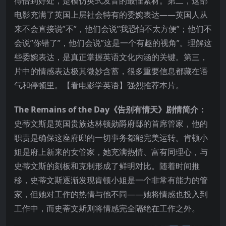
得恰到好处，是模仿英式发音的最佳素材。第二，这部
电影充满了英国上层社会特有的委婉表达——英国人从
来不会直接说”不”，他们会说”我恐怕不太方便”；他们不
会说”你错了”，他们会说”这是一个有趣的视角”。理解这
些委婉表达，是真正掌握英语文化内涵的关键。第三，
片中的情感表达极其微妙含蓄，很多重要信息都藏在语
气和停顿里。【看电影学英语】强烈推荐本片。
The Remains of the Day《告别有情天》剧情简介：
史蒂文斯是英国贵族达林顿勋爵府邸的首席管家，他的
职责是确保这座府邸的一切事务都能完美运转。肯顿小
姐是府上新来的女管家，她充满热情、富有同理心，与
史蒂文斯的刻板和克制形成了鲜明对比。随着时间推
移，史蒂文斯逐渐发现肯顿小姐是一个非常有能力的管
家，但她对工作的热情与他不同——她将情感也投入到
工作中，而史蒂文斯则将情感完全隔绝在工作之外。