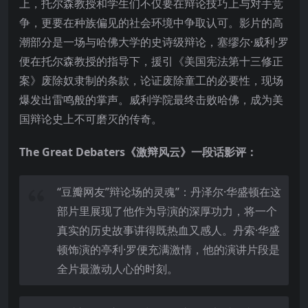
上，托尔森教授和学生们不仅要在辩论技巧上与对手竞
争，更要在种族偏见的社会环境中争取认可。影片的高
潮部分是一场与哈佛大学的史诗级辩论，塞缪尔·威利·罗
便在托尔森教授的指导下，援引《美国宪法第十三修正
案》废除奴隶制的条款，论证废除童工的必要性，现场
爆发出雷鸣般的掌声。威利学院最终击败哈佛，成为美
国辩论史上不可磨灭的传奇。
The Great Debaters《激辩风云》一段话影评：
“豆瓣网友”辩论场的灵魂”：丹泽尔·华盛顿在这
部片里展现了他作为导演的深厚功力，将一个
真实的历史故事讲得既热血又感人。丹索·华盛
顿饰演的亭利·罗便充满激情，他的演讲片段是
全片最激动人心的时刻。