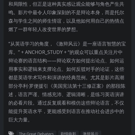
和局限性，但正是这种真实感让观众能够与角色产生共
鸣。影片中最令人印象深刻的不是辩论本身，而是托尔
森与学生之间的师生情谊，以及他如何用自己的热情点
燃了一群年轻人改变世界的梦想。
“从英语学习的角度，《激辩风云》是一座语言智慧的宝
库。” + ANCHOR_STUDY + “的观众可以重点关注片中
辩论赛的语言结构——辩论双方如何提出论点、如何运
用事实和逻辑来支撑论点、如何反驳对手的论证，这些
都是英语学术写作和演讲的经典范例。尤其是影片高潮
部分亭利·罗便援引《美国宪法第十三修正案》的那段陈
述，语言严谨、情感充沛、逻辑清晰，是练习英语演讲
的必看片段。通过反复观看和模仿这些辩论语言，不仅
能提升英语水平，更能感受到语言在推动社会进步中的
巨大力量。
The Great Debaters
剧情电影
激辩风云