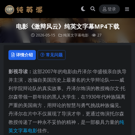
登录
电影《激辩风云》纯英文字幕MP4下载
2026-05-15
纯英文字幕电影
27
详情介绍
常见问题
影视导读：
这部2007年的电影由丹泽尔·华盛顿亲自执导
并主演，改编自美国历史上最著名的大学辩论队——威
利学院辩论队的真实故事。丹泽尔饰演的教授梅尔文·托
尔森带领一群年轻的黑人大学生，在1930年代种族隔离
严重的美国南方，用辩论的智慧与勇气挑战种族偏见。
丹泽尔在片中不仅展现了导演才华，更通过饰演托尔森
教授传递了一种永不妥协的精神，是一部极具力量的
纯
英文字幕电影
佳作。