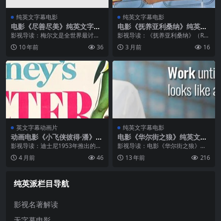
纯英文字幕电影
纯英文字幕电影
电影《尽善尽美》纯英文字幕
电影《抚养亚利桑纳》纯英文
高清MP4下载
字幕MP4下载
影视导读：梅尔文是全世界最讨人
影视导读：《抚养亚利桑纳》（Rai
嫌的人。他神经兮兮，说话刻薄，
sing Arizona）是1987年上映的荒
10 年前
36
3 月前
16
自私自利，浑身都是怪僻，连去餐
诞喜剧，由科恩兄弟执导，尼古拉
馆吃饭都自带塑料餐具。就这样一
斯·凯奇饰演前科累累的惯犯”嗨R...
个老头居然写了62部言情小说，而
在生活中...
英文字幕动画片
纯英文字幕电影
动画电影《小飞侠彼得·潘》(P
电影《华尔街之狼》纯英文字
eter Pan)纯英文字幕MP4下
幕MP4下载
影视导读：迪士尼1953年推出的第
影视导读：电影《华尔街之狼》改
载
14部动画长片，改编自苏格兰作家J.
编自美国传奇股票经纪乔丹·贝尔福
4 月前
46
13 年前
216
M.巴里的经典舞台剧。故事讲述永
特(Jordan Belfort)的自传，以这本
远不会长大的男孩彼得潘飞入伦敦
自传为基础，马丁·斯科塞斯用了长
温蒂家中，带她和两个弟弟前往...
达3小时的篇幅，展...
纯英派栏目导航
影视名著解读
无字幕电影