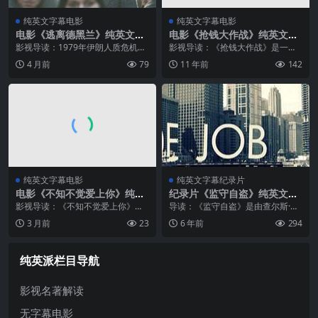
纯英文字幕电影
纯英文字幕电影
电影《逃离德黑兰》纯英文字
电影《抢钱大作战》纯英文字
幕高清MP4下载
幕MP4下载
影视导读：1979年伊朗人质危机期
影视导读：《抢钱大作战》是一部
间，六名美国外交官在CIA特工托尼
反映公司丑闻的剧情片，讲述了一
4 月前
79
11 年前
142
·门德斯的策划下，化装成电影剧组
个年轻的经纪人通过欺骗为自己谋
成功逃离德黑兰。本·阿弗莱克执
取暴利但最终敌不过良心的谴责弃
导，乔治·克鲁尼担任制片人，真...
恶从善的故事。男主角将选择良心
还是金钱的...
纯英文字幕电影
纯英文字幕纪录片
电影《不知不觉爱上你》纯英
纪录片《监守自盗》纯英文字
文字幕MP4下载
幕MP4下载
影视导读：《不知不觉爱上你》是
导读：《监守自盗》是由查尔斯·弗
一部由梅格·瑞恩与马修·布罗德里克
格森执导，马特·达蒙担任旁白的纪
3 月前
23
6 年前
294
联袂出演的浪漫喜剧，1997年由罗
录片，于2010年10月8日在美国上
伯特·林德森执导。故事讲述了一位
映。该片通过详尽的资料搜集，追
天文学家萨姆在未婚妻被风流成
访全球金融业界商人、政客、财
纯英派栏目导航
性...
经...
影视名著解读
无字幕电影