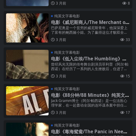
仿自己年轻时代的歌曲为生。某一天，他意外收
3 月前
8
到一封信——这封40年前由约...
纯英文字幕电影
电影《威尼斯商人/The Merchant of
Venice》纯英文字幕高清MP4下载
巴萨尼奥是一个贫穷的威尼斯青年，他深深爱上
了富有的鲍西娅小姐。为了赢得这位才貌双全的
女子，巴萨尼奥向好友安东尼奥求助，希望能够
3 月前
33
借到求婚所需的资金。安东尼奥是威尼...
纯英文字幕电影
电影《低入尘埃/The Humbling》纯
英文字幕高清MP4下载
曾经风光无限的传奇舞台剧演员菲利普（阿尔·帕
西诺）在经历了一系列的人生挫败后，住进了一
个精神诊所接受治疗。在那里，他遇见了一个年
3 月前
15
轻迷人的女病人艾丽西亚，两人之间...
纯英文字幕电影
电影《88分钟/88 Minutes》纯英文字
幕高清MP4下载
Jack Gramm博士（阿尔·帕西诺）是一位法医心
理学家，在一起轰动全国的连环谋杀案中担任关
键证人，他的证词将连环杀手尼克·帕里什送进了
3 月前
17
死囚牢。9年后，当执行...
纯英文字幕电影
电影《毒海鸳鸯/The Panic in Needl