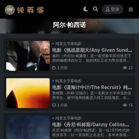
登录
阿尔·帕西诺
纯英文字幕电影
电影《挑战星期天/Any Given Sunda
y》纯英文字幕高清MP4下载
威利（丹尼尔·威廉斯）是一名经验丰富但状态下
滑的橄榄球四分卫，他的球队正在为季后赛席位
做最后的拼搏。球队老板克里斯蒂娜（卡梅隆·迪
3 月前
22
亚兹）是一个精明的商人，她更关...
纯英文字幕电影
电影《谍海计中计/The Recruit》纯英
文字幕高清MP4下载
詹姆斯（科林·法瑞尔）是一名刚从大学毕业的优
秀学生，被中情局招募进入特工训练项目。在训
练过程中，他遇见了严厉但富有魅力的教官沃特
3 月前
16
（阿尔·帕西诺）。沃特对詹姆斯寄...
纯英文字幕电影
电影《丹尼·科林斯/Danny Collins》
纯英文字幕高清MP4下载
丹尼·科林斯（阿尔·帕西诺）是一位1970年代的
摇滚乐手，以一首假死之名走红，多年来靠着模