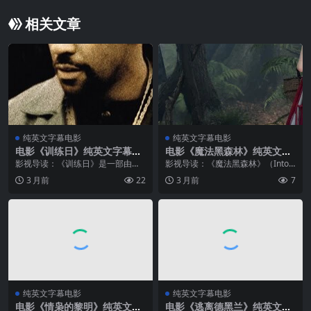
相关文章
纯英文字幕电影
纯英文字幕电影
电影《训练日》纯英文字幕M
电影《魔法黑森林》纯英文字
P4下载
幕高清MP4下载
影视导读：《训练日》是一部由丹
影视导读：《魔法黑森林》（Into t
泽尔·华盛顿与伊桑·霍克联袂主演的
he Woods，2014）是一部融合多
3 月前
22
3 月前
7
犯罪惊悚片，也是华盛顿职业生涯
重元素的口碑佳作，由好莱坞知名
中最具突破性的作品之一。凭借此
影星领衔主演。影片在叙事结构、
片，华盛顿成功摘得第74届奥斯卡
人物塑造以及情感表达上...
金像...
纯英文字幕电影
纯英文字幕电影
电影《情枭的黎明》纯英文字
电影《逃离德黑兰》纯英文字