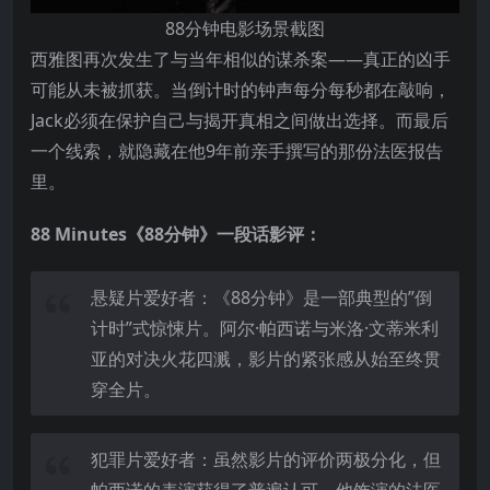
88分钟电影场景截图
西雅图再次发生了与当年相似的谋杀案——真正的凶手
可能从未被抓获。当倒计时的钟声每分每秒都在敲响，
Jack必须在保护自己与揭开真相之间做出选择。而最后
一个线索，就隐藏在他9年前亲手撰写的那份法医报告
里。
88 Minutes《88分钟》一段话影评：
悬疑片爱好者：《88分钟》是一部典型的”倒
计时”式惊悚片。阿尔·帕西诺与米洛·文蒂米利
亚的对决火花四溅，影片的紧张感从始至终贯
穿全片。
犯罪片爱好者：虽然影片的评价两极分化，但
帕西诺的表演获得了普遍认可。他饰演的法医