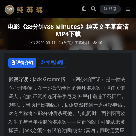
登录
电影《88分钟/88 Minutes》纯英文字幕高清
MP4下载
2026-05-11
纯英文字幕电影
16
详情介绍
常见问题
影视导读：
Jack Gramm博士（阿尔·帕西诺）是一位法
医心理学家，在一起轰动全国的连环谋杀案中担任关键
证人，他的证词将连环杀手尼克·帕里什送进了死囚牢。
9年后，当执行日期临近，Jack突然接到一通神秘电话，
对方声称将在88分钟后杀死他。与此同时，西雅图再次
发生了与当年相似的谋杀案——真正的凶手可能从未被
抓获。Jack必须在有限的时间内找出真凶，同时还要应