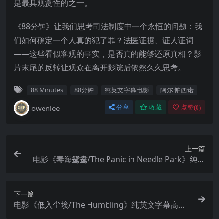
是最具观赏性的之一。
《88分钟》让我们思考司法制度中一个永恒的问题：我
们如何确定一个人真的犯了罪？法医证据、证人证词
——这些看似客观的事实，是否真的能够还原真相？影
片末尾的反转让观众在离开影院后依然久久思考。
88 Minutes
88分钟
纯英文字幕电影
阿尔·帕西诺
owenlee
分享
收藏
点赞(
0
)
上一篇
电影《毒海鸳鸯/The Panic in Needle Park》纯英
文字幕高清MP4下载
下一篇
电影《低入尘埃/The Humbling》纯英文字幕高清
MP4下载