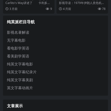
幕高清MP4下载
幕高清MP4下载
Carlito's Way讲述了 卡利多因
影视导读：1979年伊朗人质危机期
贩毒而被判入狱30年，在他入狱的
间，六名美国外交官在CIA特工托尼
3 月前
9
4 月前
78
第五年，律师大卫将他从监狱救了
·门德斯的策划下，化装成电影剧组
出来。卡利多出狱后的理想就是赚
成功逃离德黑兰。本·阿弗莱克执
够7万5千美元离开这里和...
导，乔治·克鲁尼担任制片人，真...
纯英派栏目导航
影视名著解读
无字幕电影
看电影学英语
看美剧学英语
纯英文字幕电影
纯英文字幕纪录片
纯英文字幕美剧
英文字幕动画片
文章展示