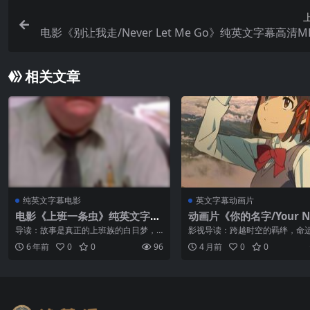
电影《别让我走/Never Let Me Go》纯英文字幕高清M
相关文章
纯英文字幕电影
英文字幕动画片
电影《上班一条虫》纯英文字幕
动画片《你的名字/Your 
MP4下载
e》纯英文字幕高清MP4
导读：故事是真正的上班族的白日梦，
影视导读：跨越时空的羁绊，命
生性懦弱的彼得被意外催眠，由此性格
个灵魂在梦中相遇。 本片由著名
6 年前
0
0
96
4 月前
0
0
大变，翘班、迟到、顶撞老板，却意外
海诚执导，神木隆之介 / 上白石萌音
获得升职和重用，但是彼得并未因此被
泽雅美 / 市原悦子联袂献声，动画 
招安，反倒开始谋划一场倒...
...