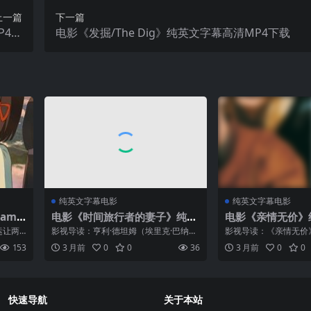
上一篇
下一篇
P4下
电影《发掘/The Dig》纯英文字幕高清MP4下载
载
纯英文字幕电影
纯英文字幕电影
Nam
电影《时间旅行者的妻子》纯英
电影《亲情无价》
下载
文字幕高清MP4下载
P4下载
运让两
影视导读：亨利·德坦姆（埃里克·巴纳
影视导读：《亲情无价
导演新
饰）是一名图书馆管理员，他患有罕见
普主演，改编自安娜·
153
3 月前
0
0
36
3 月前
0
0
 / 长
的时间错位症——他无法控制自己何时
说，讲述出版界冉冉之
/ 剧情
何地会在时间中跳跃。当他在一个雨天
母亲格文被诊断出癌症
的芝加哥街道上遇到年轻...
乡照顾母亲，同时面对..
快速导航
关于本站