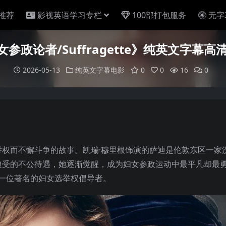
推荐
影视英语学习专栏
100部打包服务
无字
参政论者/Suffragette》纯英文字幕高
2026-05-13
纯英文字幕电影
0
0
16
0
权而不懈斗争的故事。凯瑞·穆里根饰演的萨迪是伦敦东区一家
遭受的不公待遇，她逐渐觉醒，成为妇女参政运动中最平凡却最
是一位著名的妇女选举权倡导者。