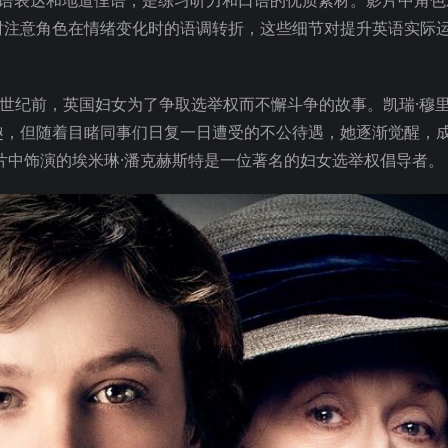
富的日常口语表达和地道俚语，是练习听力和口语的优质素材。影片中角
时注意角色在情绪变化时的语调转折，这些细节对提升英语实际
世纪前，英国妇女为了争取选举权而不懈斗争的故事。凯瑞·穆
趣，但随着目睹同事们日复一日遭受的不公待遇，她逐渐觉醒，
片中饰演的埃米琳·潘克赫斯特是一位著名的妇女选举权倡导者。