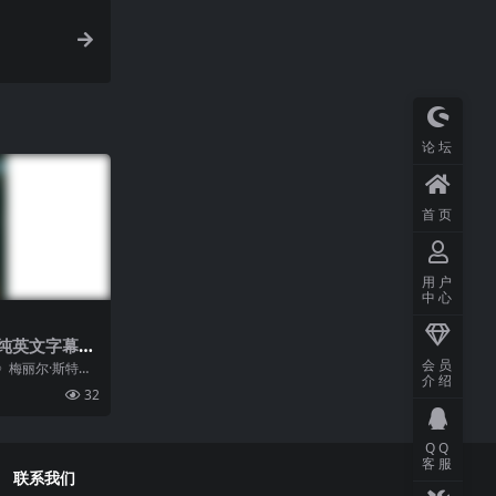
论坛
首页
用户
中心
纯英文字幕M
会员
》梅丽尔·斯特里
介绍
奎莱明的同名小
32
星茱迪·摩根，在
后，被迫回到家
.
QQ
客服
联系我们