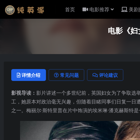
首页
电影推荐
美剧
电影《妇女
详情介绍
常见问题
评论建议
影视导读：
影片讲述一个多世纪前，英国妇女为了争取选举
工，她原本对政治毫无兴趣，但随着目睹同事们日复一日
之一。梅丽尔·斯特里普在片中饰演的埃米琳·潘克赫斯特