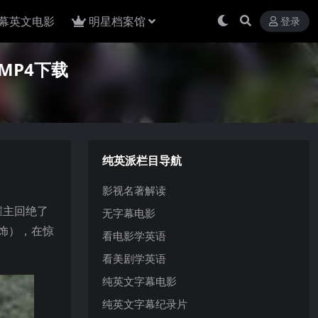
幕英文电影
明星档案馆
登录
清MP4下载
纯英派栏目导航
影视名著解读
雇主回绝了
无字幕电影
饰），在惊
看电影学英语
看美剧学英语
纯英文字幕电影
纯英文字幕纪录片