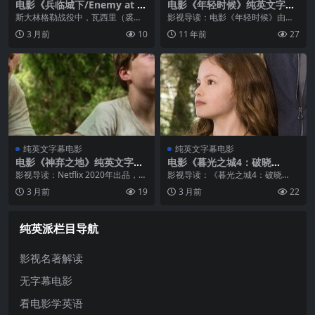
电影《兵临城下/Enemy at th
电影《年轻时候》纯英文字幕
e Gates》纯英文字幕高清MP
高清MP4下载
斯大林格勒战役中，瓦西里（裘德·
影视导读：电影《年轻时候》由导
4下载
洛 Jude Law 饰）是一个威震部队的
演 诺亚·鲍姆巴赫自编自导，本片中
3 月前
10
11 年前
27
神枪手。他的好枪法百发百中，令
的主角夫妇由《博物馆之夜》的男
敌人闻风丧胆。为了激励士气，树
主本·斯蒂勒 和以《穆赫兰道》闻名
立榜样，瓦西里的战友荷马送...
的女演员娜奥米·沃茨联袂主演。 ...
纯英文字幕电影
纯英文字幕电影
电影《神弃之地》纯英文字幕
电影《暮光之城4：破晓
MP4下载
（下）》纯英文字幕高清MP4
影视导读：Netflix 2020年出品，汤
影视导读：《暮光之城4：破晓
下载
姆·赫兰德与帕丁森首次银幕合作，
（下）》（The Twilight Saga: Bre
3 月前
19
3 月前
22
阿拉贡与蜘蛛侠的破次元壁组合引
aking Dawn Part 2）是暮光系列的
爆全球话题。影片以美国俄亥俄州
最终章，为这个横跨五部的吸血
和西弗吉尼亚州的宗教家庭...
鬼...
纯英派栏目导航
影视名著解读
无字幕电影
看电影学英语