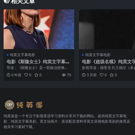
相关文章
纯英文字幕电影
纯英文字幕电影
电影《斯隆女士》纯英文字幕高
电影《超级名模》纯英文
清MP4下载
P4下载
导读：《斯隆女士》是一部政治惊悚
影视导读：德里克·扎兰德尔（本
片，它充满了言语间的对抗场面，以及
勒饰）是90年代末最红的男模之
6 年前
0
0
79
3 月前
0
0
精彩的独角戏。本片讲述了华盛顿政治
他有一个标志性的”兰德尔一号”
说客斯隆女士，在美国枪击事件接连发
及一颗几乎空空如也的脑袋...
生的情况下，不惜牺牲自己的...
纯英派是一个专注于影视英语学习资料分享与下载的网站。提供纯英文字幕电
影、纯英文字幕美剧、英文动画片、英语配音资料等英文原视电影美剧的推荐及
相关学习素材下载。