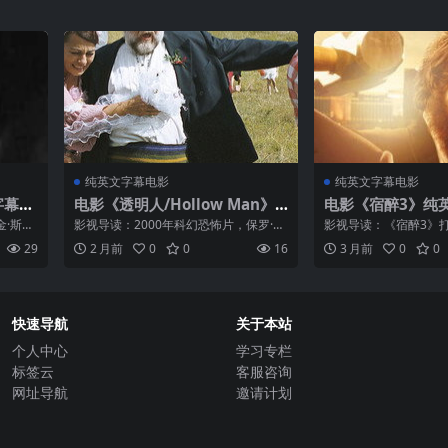
纯英文字幕电影
纯英文字幕电影
字幕M
电影《透明人/Hollow Man》
电影《宿醉3》纯
纯英文字幕高清MP4下载
MP4下载
金·斯泰
影视导读：2000年科幻恐怖片，保罗·范
影视导读：《宿醉3》
一——
赫文执导，乔什·布洛林饰演实验小组成
醒来失忆”模式，兄弟
29
2 月前
0
0
16
3 月前
0
0
表情，以
员塞巴斯蒂安。影片讲述科学家团队研
旅前往墨西哥，途中遭
发出隐身药剂，在动物实验成功后，布
重来。布拉德利·库珀的菲
洛林饰演的塞巴斯...
快速导航
关于本站
个人中心
学习专栏
标签云
客服咨询
网址导航
邀请计划