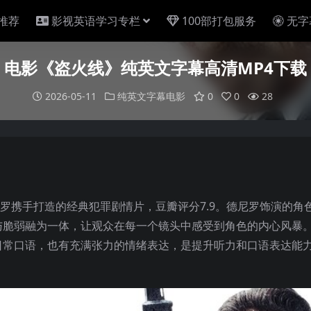
推荐
影视英语学习专栏
100部打包服务
无字
电影《盗火线》纯英文字幕高清MP4下载
2026-05-11
纯英文字幕电影
0
0
28
德尼罗携手打造的经典犯罪剧情片，豆瓣评分7.9。德尼罗饰演的角
与脆弱融为一体，让观众在每一个镜头中感受到角色的内心风暴
日常口语，也有充满张力的情绪表达，是提升听力和口语表达能