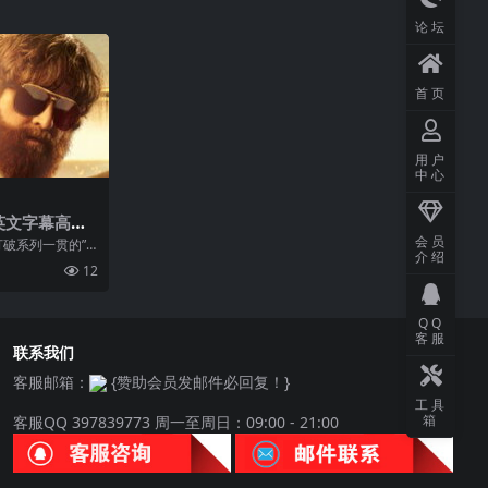
论坛
首页
用户
中心
英文字幕高清
会员
打破系列一贯的”
介绍
们这次是为送葬之
12
遇黑帮老大卷土
尔在片...
QQ
客服
联系我们
客服邮箱：
{赞助会员发邮件必回复！}
工具
箱
客服QQ 397839773 周一至周日：09:00 - 21:00