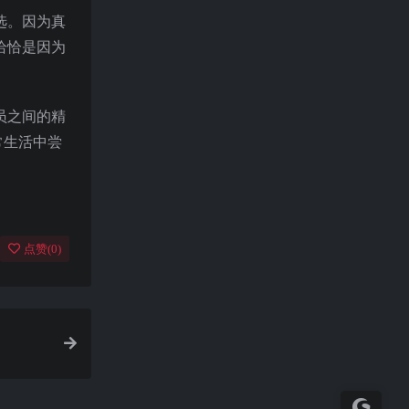
选。因为真
恰恰是因为
员之间的精
常生活中尝
点赞(
0
)