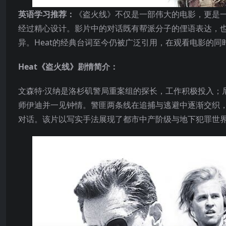
英语学习推荐：
《盗火线》不仅是一部伟大的电影，更是
经过精心设计。影片中的对话既有帮派分子的俚语表达，
异。Heat的经典台词至今仍被广泛引用，在观看电影的
Heat《盗火线》剧情简介：
文森特·汉纳是洛杉矶警局重案组的探长，工作积极投入；
师伊迪并一见钟情。警匪两条线在追捕与逃避中逐渐交织
对话。该片以写实手法展现了都市中产阶级与地下犯罪世