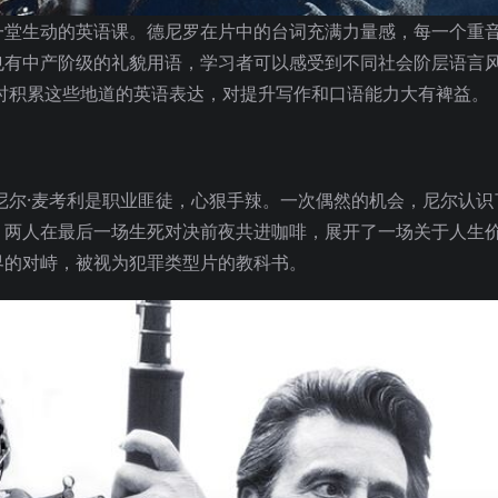
一堂生动的英语课。德尼罗在片中的台词充满力量感，每一个重
也有中产阶级的礼貌用语，学习者可以感受到不同社会阶层语言
同时积累这些地道的英语表达，对提升写作和口语能力大有裨益。
尼尔·麦考利是职业匪徒，心狠手辣。一次偶然的机会，尼尔认识
，两人在最后一场生死对决前夜共进咖啡，展开了一场关于人生
界的对峙，被视为犯罪类型片的教科书。