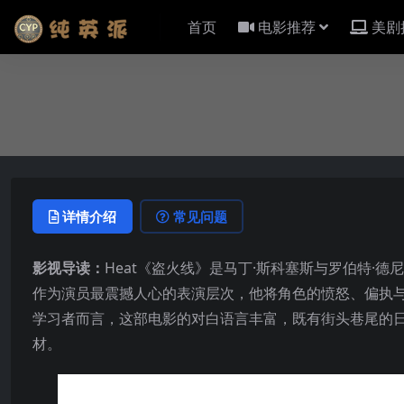
首页
电影推荐
美剧
详情介绍
常见问题
影视导读：
Heat《盗火线》是马丁·斯科塞斯与罗伯特·
作为演员最震撼人心的表演层次，他将角色的愤怒、偏执
学习者而言，这部电影的对白语言丰富，既有街头巷尾的
材。