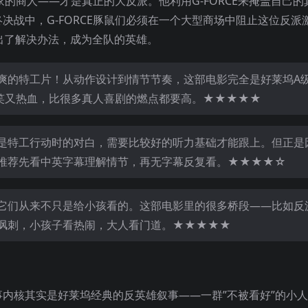
家的商人——才是真正的大反派。他利用G-FORCE来掩盖自己
战中，G-FORCE豚鼠们必须在一个大型商场中阻止这位反派
想出了解决办法，成为全队的英雄。
爽的特工片！从动作设计到情节节奏，这部电影完全是好莱坞A
搞笑又热血，比很多真人喜剧的燃点都要高。★★★★★
是特工行动时的对白，需要比较好的听力基础才能跟上。但正是
推荐先看中英字幕理解情节，再无字幕反复看。★★★★☆
它们从来不只是给小孩看的。这部电影里的很多桥段——比如反
讽刺，小孩子看热闹，大人看门道。★★★★★
内核其实是好莱坞经典的反英雄叙事——一群”不被看好”的小