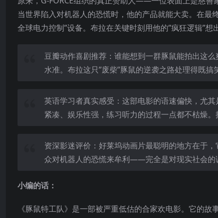
原来，G-FORCE组织的真正赞助人——一位表面上是慈善
当世界陷入对机器人的恐慌时，他的产品就能大卖。在最终决
全球电力控制”设备。布拉在关键时刻用他的”疯狂逻辑”
豆瓣动作喜剧推荐：谁能想到一群豚鼠能拍出这么
水准。布拉这只”废柴”豚鼠的逆袭之路处理得既
英语学习者真实感受：这部电影的语速偏快，尤其
紧凑、娱乐性强，练习听力的过程一点都不枯燥。
资深影迷评价：好莱坞动画片最聪明的地方在于，
众对机器人的恐慌来牟利——完全是对现实社会的
小编的话：
《豚鼠特工队》是一部被严重低估的合家欢电影。它的故事