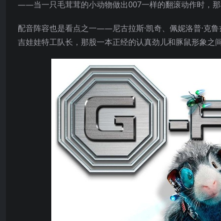
——当一只毛茸茸的小动物做出007一样的翻滚动作时，
配音阵容也是看点之一——尼古拉斯·凯奇、佩妮洛普·克
吉娃娃特工队长，那股一本正经的认真劲儿和豚鼠形象之