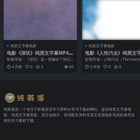
纯英文字幕电影
纯英文字幕电影
电影《深坑》纯英文字幕MP4下
电影《人性污点》纯英文
载
清MP4下载
影视导读：《深坑》是一部融合了科幻
影视导读：人性污点（The Human 
与惊悚元素的动作片，故事围绕两个被
n，2003）由知名导演Robert Be
4 月前
0
0
60
3 月前
0
0
秘密派遣到同一片禁区的高端军事人员
导，安东尼·霍普金斯（Anthony H
展开。两人醒来后发现自己身处一片神
s）出演重...
秘的”热区&...
纯英派是一个专注于影视英语学习资料分享与下载的网站。提供纯英文字幕电
影、纯英文字幕美剧、英文动画片、英语配音资料等英文原视电影美剧的推荐及
相关学习素材下载。