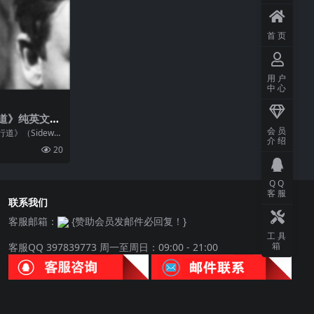
首页
用户
中心
道》纯英文字
会员
》（Sidewal
介绍
38，中文常译《伦敦
20
尾》）讲述了伦
，费雯·丽...
QQ
客服
联系我们
客服邮箱：
{赞助会员发邮件必回复！}
工具
箱
客服QQ 397839773 周一至周日：09:00 - 21:00