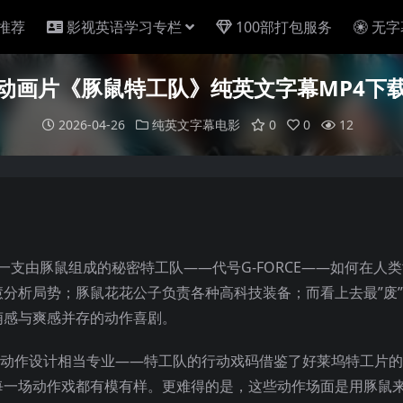
推荐
影视英语学习专栏
100部打包服务
无字
动画片《豚鼠特工队》纯英文字幕MP4下
2026-04-26
纯英文字幕电影
0
0
12
述一支由豚鼠组成的秘密特工队——代号G-FORCE——如何在人
分析局势；豚鼠花花公子负责各种高科技装备；而看上去最”废
萌感与爽感并存的动作喜剧。
的动作设计相当专业——特工队的行动戏码借鉴了好莱坞特工片
每一场动作戏都有模有样。更难得的是，这些动作场面是用豚鼠