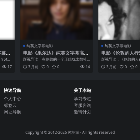
纯英文字幕电影
纯英文字幕电影
字幕高
电影《果尔达》纯英文字幕高清
电影《伦敦的人行
MP4下载
幕MP4下载
Stai
影视导读：在伦敦的一个正统犹太教社
影视导读：《伦敦的人行道
nton执
区中，摄影师艾丝特（瑞秋·麦克亚当斯
ks of London，19
17
3 月前
0
0
14
3 月前
0
0
opkin
饰）回到了她离开多年的家乡，参加她
的人行道》或《街头巷
深爱的父亲的葬礼。然而，当她得知她
敦街头流浪艺人之间的故事
尊敬的精神领袖——拉比...
快速导航
关于本站
个人中心
学习专栏
标签云
客服咨询
网址导航
邀请计划
Copyright © 2012-2026
纯英派
- All rights reserved