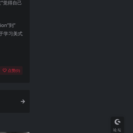
”觉得自己
on”到”
对于学习美式
点赞(
0
)
论坛