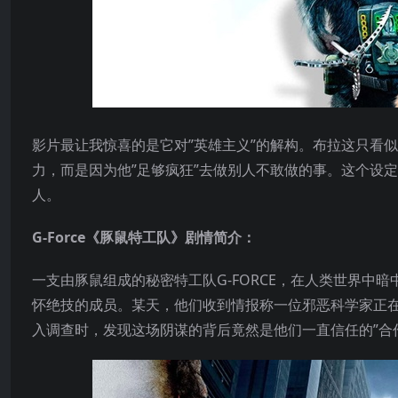
影片最让我惊喜的是它对”英雄主义”的解构。布拉这只看
力，而是因为他”足够疯狂”去做别人不敢做的事。这个设
人。
G-Force《豚鼠特工队》剧情简介：
一支由豚鼠组成的秘密特工队G-FORCE，在人类世界
怀绝技的成员。某天，他们收到情报称一位邪恶科学家正
入调查时，发现这场阴谋的背后竟然是他们一直信任的”合