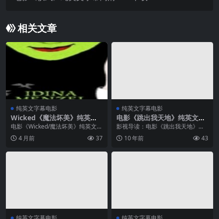
相关文章
纯英文字幕电影
纯英文字幕电影
Wicked《魔法坏美》纯英文
电影《跳出我天地》纯英文字
字幕MP4下载 – 91talk英语影
幕高清MP4下载
电影《Wicked/魔法坏美》纯英文字
影视导读：电影《跳出我天地》是
视
幕高清MP4下载 影视导读：《魔法
英国知名度最高及最具影响力的电
4 月前
37
10 年前
43
坏美》（Wicked）改编自百老汇同
影之一，由著名导演史蒂芬·戴德利
名经典音乐剧，故事以《绿野仙
执导。影片讲述了英国底层矿工家
踪》中的西方坏女巫艾芙芭...
庭的少年，因偶然机会接触并爱上
芭蕾舞蹈...
纯英文字幕电影
纯英文字幕电影