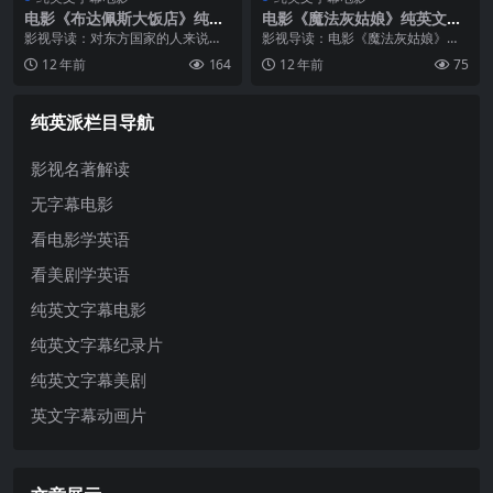
电影《布达佩斯大饭店》纯英
电影《魔法灰姑娘》纯英文字
文字幕高清MP4下载
幕高清MP4下载
影视导读：对东方国家的人来说，
影视导读：电影《魔法灰姑娘》根
缺乏历史和文化背景可能会让观看
据1998年纽伯利(Newberry)儿童文
12 年前
164
12 年前
75
《布达佩斯大饭店》这部影片少掉
学奖《魔法灰姑娘》(Ella Enchante
些味道。但即使如此，电影中的欧
d)改编，讲述了一个颠覆传统的另
陆风骨依旧那么鲜明。令人忍俊不
类童话。...
纯英派栏目导航
禁的幽默后...
影视名著解读
无字幕电影
看电影学英语
看美剧学英语
纯英文字幕电影
纯英文字幕纪录片
纯英文字幕美剧
英文字幕动画片