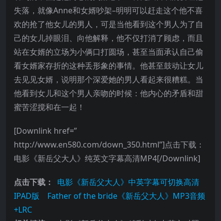
失落，就像Anne和女婿吵架–明明可以赶走这个他不喜
欢的抢了他女儿的男人，可是当他看到这个男人为了自
己的女儿掉眼泪、向他解释，他不仅打消了顾虑，而且
站在女婿的立场为小俩口打圆场，甚至当面承认自己偷
看女婿家存折的这种丢形象的事情。他甚至鼓动让女儿
去见见女婿，说明那个深爱她的男人看起来很糟糕。当
他看到女儿和这个男人亲吻的时候：他内心的矛盾和甜
蜜苦涩搅和在一起！
[Downlink href=”
http://www.en580.com/down_350.html”]点击下载：
电影《新岳父大人》纯英文字幕高清MP4[/Downlink]
点击下载：
电影《新岳父大人》中英字幕可切换高清
IPAD版
Father of the bride《新岳父大人》MP3音频
+LRC