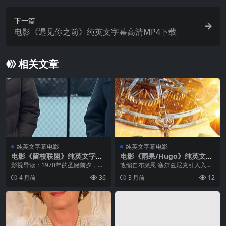
下一篇
电影《遇见你之前》纯英文字幕高清MP4下载
相关文章
纯英文字幕电影
纯英文字幕电影
电影《留校联盟》纯英文字幕
电影《雨果/Hugo》纯英文字
MP4下载
幕高清MP4下载
影视导读：1970年的圣诞前夕，在
改编自布莱恩·塞尔兹尼克引人入胜
一所偏僻的寄宿学校里，古板毒舌
又充满想象力的《纽约时报》畅销
4 月前
36
3 月前
12
的历史老师、调皮却孤独的少年，
书《造梦的雨果》。马丁·斯科塞斯
以及痛失爱子的厨师长，因为各种
首部采用3D技术拍摄的电影，讲述
原因被迫留校度过假期。这是一部
了一个孤儿男孩在巴黎火车站墙壁
充满了...
内秘...