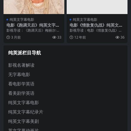
纯英文字幕电影
纯英文字幕电影
电影《跑调天后》纯英文字幕
电影《情敌复仇战》纯英文字
MP4下载
幕高清MP4下载
影视导读：《跑调天后》梅丽尔·斯
影视导读：电影《情敌复仇战》讲
特里普主演，改编自真实故事，讲
述了一个颇为狗血的故事。卡梅隆·
3 月前
33
12 年前
36
述二十世纪上半叶美国社交名媛弗
迪亚茨饰演的女主角，有天忽然发
洛伦斯·福斯特·詹金斯的传奇经历：
现他的男友竟然是已婚人士，同时
她出身贵族，对音乐有着近乎疯狂
她也偶然遇见了男友那被蒙在鼓里
纯英派栏目导航
的热...
的妻子，...
影视名著解读
无字幕电影
看电影学英语
看美剧学英语
纯英文字幕电影
纯英文字幕纪录片
纯英文字幕美剧
英文字幕动画片