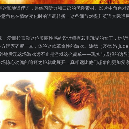
日常口语表达和地道俚语，是练习听力和口语的优质素材。影片中角色对
注意角色在情绪变化时的语调转折，这些细节对提升英语实际运
来，爱丽拉盖勒这位美丽性感的设计师有若电玩界的女王，她所
家齐聚一堂，体验这款革命性的游戏。婕德（裘德·洛 Jude L
意外地发现这场游戏远不止是游戏这么简单——现实与虚拟的边界
一场惊心动魄的追逐之旅就此展开，真相远比他们想象的更加复