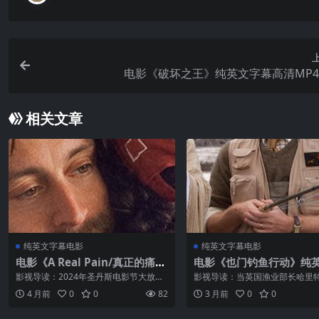
电影《破坏之王》纯英文字幕高清MP
相关文章
纯英文字幕电影
纯英文字幕电影
电影《A Real Pain/真正的痛
电影《也门钓鱼行动》纯
苦》纯英文字幕高清MP4下载
幕高清MP4下载
影视导读：2024年圣丹斯电影节大放异
影视导读：当英国渔业部长哈里特
彩的获奖影片《真正的痛苦》，由脱口
勒（艾米莉·布朗特饰）收到一位
4 月前
0
0
82
3 月前
0
0
秀明星基顿·帕蒂亚自编自导，讲述了两
长的提议——在也门的沙漠中建
个表兄弟马奇和本纳德之间的故事。二
三文鱼钓鱼圣地时，她认为这是