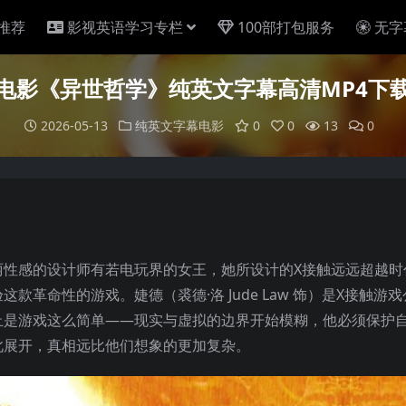
推荐
影视英语学习专栏
100部打包服务
无字
电影《异世哲学》纯英文字幕高清MP4下
2026-05-13
纯英文字幕电影
0
0
13
0
丽性感的设计师有若电玩界的女王，她所设计的X接触远远超越时
革命性的游戏。婕德（裘德·洛 Jude Law 饰）是X接触游
止是游戏这么简单——现实与虚拟的边界开始模糊，他必须保护
此展开，真相远比他们想象的更加复杂。