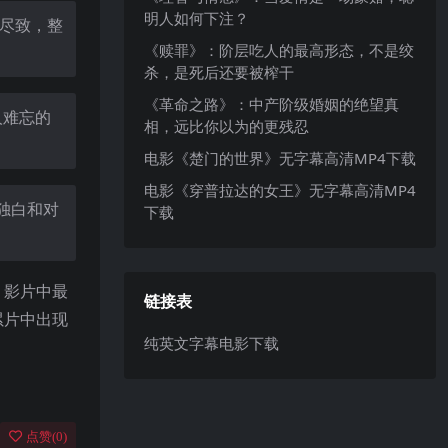
明人如何下注？
漓尽致，整
《赎罪》：阶层吃人的最高形态，不是绞
杀，是死后还要被榨干
《革命之路》：中产阶级婚姻的绝望真
人难忘的
相，远比你以为的更残忍
电影《楚门的世界》无字幕高清MP4下载
电影《穿普拉达的女王》无字幕高清MP4
独白和对
下载
。影片中最
链接表
累片中出现
纯英文字幕电影下载
点赞(
0
)