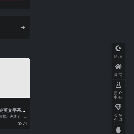
论坛
首页
用户
中心
纯英文字幕高
会员
营救》讲述了一
介绍
商劫机犯的故
74
成了极具新意和
演上更是将一个