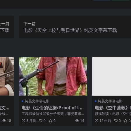
上一篇
下一篇
4下载
电影《天空上校与明日世界》纯英文字幕下载
纯英文字幕电影
纯英文字幕电影
英文字
电影《生命的证据/Proof of Lif
电影《空中营救》
e》纯英文字幕高清MP4下载
清MP4下载
·钱德
工程师彼特被武装分子绑架，罪犯要求
影视导读：电影《空中
也门酋
彼特的雇主支付六百万美元的赎金，面
个问题老空警勇斗高智
18
3 月前
0
0
14
12 年前
0
0
立一个
对数额如此巨大的赎金，皮特的雇主回
事。影片中连姆不仅完
一个荒
绝了绑匪的要求，保险公司亦采取了回
难度的动作场面，在表