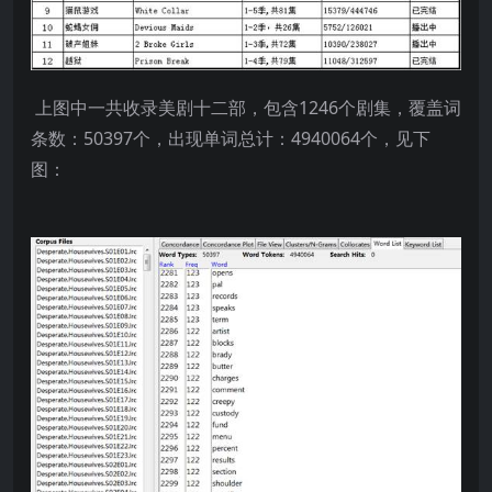
上图中一共收录美剧十二部，包含1246个剧集，覆盖词
条数：50397个，出现单词总计：4940064个，见下
图：