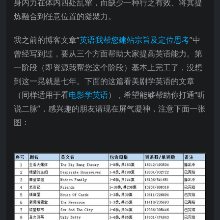
身内力在体内四处乱窜，而缺少一种行之有效、将其提
炼融合到任意位置的凝聚力。
我之前的博客文章“
英语我帮您建站宗旨及定位思考
”中
曾经写到过，要从三个方面帮助大家提高英语能力。第
一阶段（即资源我帮您这个阶段）基本上完工了，没想
到这一晃就是七年。下面的这篇看美剧学英语的文章
（同样适用于看
电影学英语
），希望能够帮助你打通“听
说二脉”，感兴趣的朋友请现在屏气凝神，注意下面一张
图：