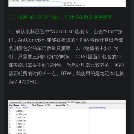
二、使用“单词列表”功能，统计词条数及使用频率：
1、确认鼠标已选中“Word List”选项卡，点击“Start”按
钮，AntConc软件能够在极短的时间内帮你计算出单部
美剧所包含的单词数量及频率，以《绝望的主妇》为
例，只需要三到四秒钟的时间，COAT里面所包含的12
部美剧只需要不到15秒钟，当然处理器比较老的，可能
需要耗费的时间长一点。BTW，我使用的是笔记本电脑
为i7-4720HQ。