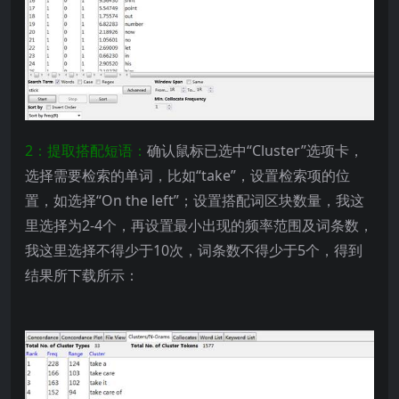
2：提取搭配短语：
确认鼠标已选中“Cluster”选项卡，
选择需要检索的单词，比如“take”，设置检索项的位
置，如选择“On the left”；设置搭配词区块数量，我这
里选择为2-4个，再设置最小出现的频率范围及词条数，
我这里选择不得少于10次，词条数不得少于5个，得到
结果所下载所示：