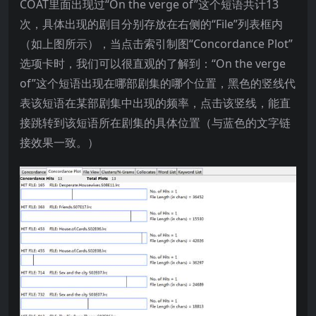
COAT里面出现过“On the verge of”这个短语共计13
次，具体出现的剧目分别存放在右侧的“File”列表框内
（如上图所示），当点击索引制图“Concordance Plot”
选项卡时，我们可以很直观的了解到：“On the verge
of”这个短语出现在哪部剧集的哪个位置，黑色的竖线代
表该短语在某部剧集中出现的频率，点击该竖线，能直
接跳转到该短语所在剧集的具体位置（与蓝色的文字链
接效果一致。）