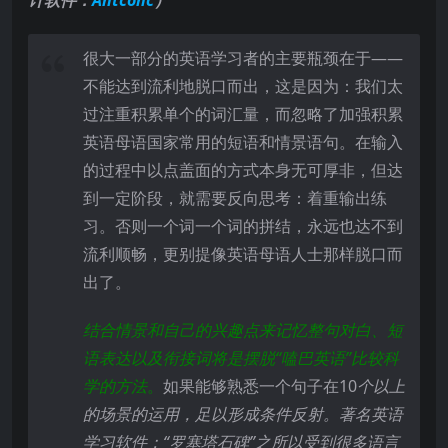
很大一部分的英语学习者的主要瓶颈在于――
不能达到流利地脱口而出，这是因为：我们太
过注重积累单个的词汇量，而忽略了加强积累
英语母语国家常用的短语和情景语句。在输入
的过程中以点盖面的方式本身无可厚非，但达
到一定阶段，就需要反向思考：着重输出练
习。否则一个词一个词的拼结，永远也达不到
流利顺畅，更别提像英语母语人士那样脱口而
出了。
结合情景和自己的兴趣点来记忆整句对白、短
语表达以及衔接词将是摆脱
“嗑巴英语”比较科
学的方法
。
如果能够熟悉一个句子在10
个以上
的场景的运用，足以形成条件反射。著名英语
学习软件：“罗塞塔石碑”之所以受到很多语言