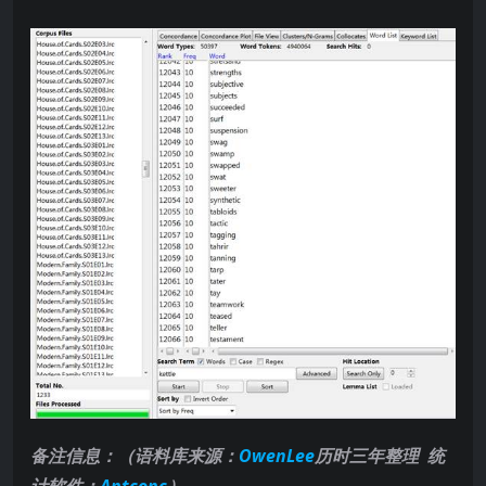
备注信息：（语料库来源：
OwenLee
历时三年整理 统
计软件：
Antconc
）