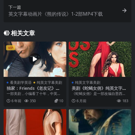
下一篇
英文字幕动画片《熊的传说》1-2部MP4下载
相关文章
VIP
看美剧学英语
纯英文字幕美剧
纯英文字幕美剧
独家：Friends《老友记》全
美剧《蛇蝎女佣》纯英文字幕
十季纯英文字幕高清MP4下载
MP4下载
一部美剧，小编看了十年，中英版
《蛇蝎女佣》是一部改编自墨西哥
看了六遍。纯英文字幕第四遍，我
热门剧集、由《绝望的主妇》制作
6 年前
350
10
6 月前
183
不是个恋旧的人却挡不住她的经
人马克·切利开发的美国黑色喜剧悬
典！她，就是Friends《老友记》。
疑剧。全剧共四季，于2013年至20
无论是她对于主人公的人物性格刻
16年间播出。剧集以洛杉矶比佛
画、...
利...