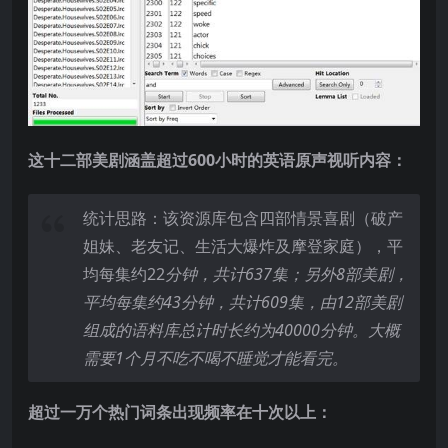
这十二部美剧涵盖超过600
小时的英语原声视听内容：
统计思路：该资源库包含四部情景喜剧（破产
姐妹、老友记、生活大爆炸及摩登家庭），平
均每集约22
分钟，共计637
集；另外8
部美剧，
平均每集约43
分钟，共计609
集，由12
部美剧
组成的语料库总计时长约为40000
分钟。大概
需要1
个月不吃不喝不睡觉才能看完。
超过一万个热门词条出现频率在十次以上：