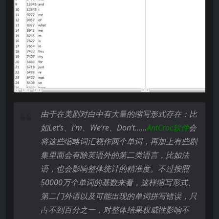
由于在美剧对白中有大量的缩写形式存在：比
如Let’s
、I’m
、We’re
、Don’t
……
AntCroc
软件
会
将这些缩略词汇视作两个单词，再加上有些剧
集里面会有除英语外的第二类语言，比如法
语，也会影响整体统计的精准度。不过按照
50000
万个单词的基数来看，这样缩写形式、
第二门外语以及可能出现的单词拼写错误，只
占不到百分之一，对整体结果权威性影响不