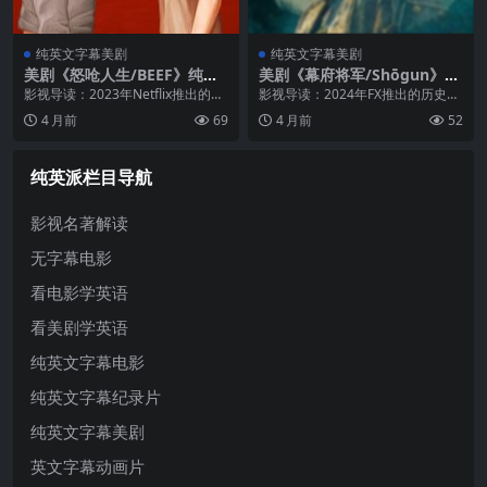
纯英文字幕美剧
纯英文字幕美剧
美剧《怒呛人生/BEEF》纯英
美剧《幕府将军/Shōgun》纯
文字幕MP4下载
英文字幕MP4下载
影视导读：2023年Netflix推出的黑
影视导读：2024年FX推出的历史战
色幽默剧集，由韩国comedian出身
争剧，改编自詹姆斯·克拉维尔1975
4 月前
69
4 月前
52
的姜成镐担任主创并主演，A24出
年出版的同名历史小说。作为FX历
品。故事围绕一桩在停车场发生的
史上最昂贵的剧集之一，《幕府将
行车纠纷展开：丹尼...
军》共制作了五集，单集预算...
纯英派栏目导航
影视名著解读
无字幕电影
看电影学英语
看美剧学英语
纯英文字幕电影
纯英文字幕纪录片
纯英文字幕美剧
英文字幕动画片