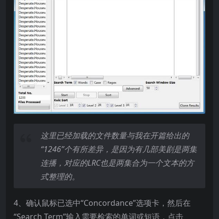
这里已经加载的文件数量与我在开篇给出的
“1246
”个有所差异，是因为有几部美剧是两集
连播，对应的LRC
也是两集合为一个文本的方
式整理的。
4、确认鼠标已选中“Concordance”选项卡，然后在
“Search Term”输入需要检索的单词或短语，点击