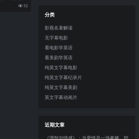
 2，2022）是一部
52
声誉的经典之
造，主演贡献了
分类
影视名著解读
无字幕电影
看电影学英语
看美剧学英语
纯英文字幕电影
纯英文字幕纪录片
纯英文字幕美剧
英文字幕动画片
近期文章
《理智与情感》：当爱情是一场豪赌，聪