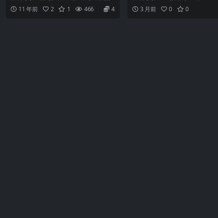
年轻，就像新海报上所写的“体验永不变
个人电脑革命为背景，记录了IB
11 年前
2
1
466
4
3 月前
0
0
老”，他不仅跟职场的小年轻打成一片，
果、康懋达等科技巨头之间的明
还亦父亦友帮助海瑟薇度过职场和家庭
斗。剧中主角乔·麦克米伦和卡梅
中的难关。整个影片的...
动个人电脑革命的无...