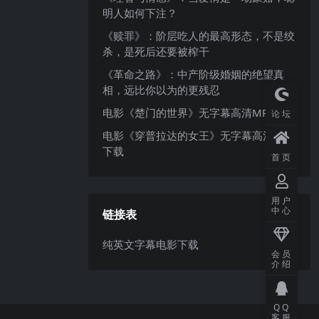
明人如何下注？
《赎罪》：阶层吃人的最高形态，不是绞
杀，是死后还要被榨干
《革命之路》：中产阶级婚姻的绝望真
相，远比你以为的更残忍
电影《楚门的世界》无字幕高清MP4下载
论坛
电影《穿普拉达的女王》无字幕高清MP4
下载
首页
用户
中心
链接表
纯英文字幕电影下载
会员
介绍
QQ
客服