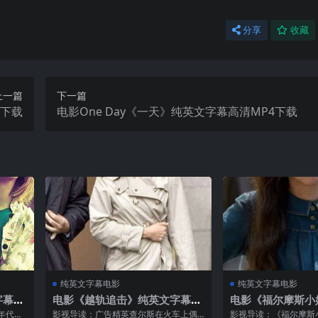
分享
收藏
上一篇
下一篇
4下载
电影One Day《一天》纯英文字幕高清MP4下载
纯英文字幕电影
纯英文字幕电影
字幕M
电影《越轨追击》纯英文字幕M
电影《福尔摩斯小
P4下载
运》纯英文字幕高
年代的
影视导读：广告精英查尔斯在火车上偶
影视导读：《福尔摩斯