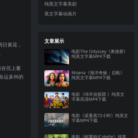
纯英文字幕美剧
英文字幕动画片
文章展示
明日黄花，
电影The Odyssey《奥德赛》
。
纯英文字幕MP4下载
箭在弦上蓄
Moana《海洋奇缘：启航》
命运多舛的
纯英文字幕MP4下载
电影《绵羊侦探团 》纯英文
字幕高清MP4下载
电影《诺曼底72小时》纯英文
字幕MP4下载
电影《柯莱特/Colette》纯英