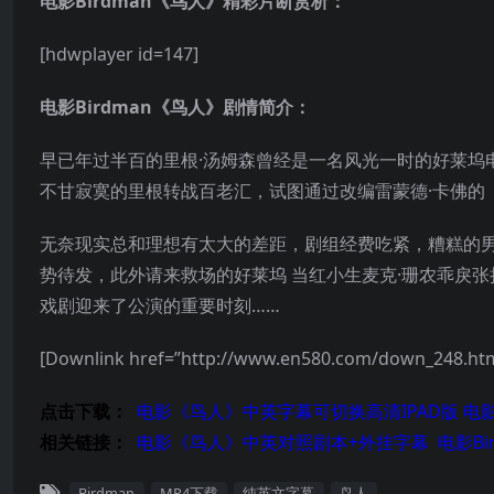
电影Birdman《鸟人》精彩片断赏析：
[hdwplayer id=147]
电影Birdman《鸟人》剧情简介：
早已年过半百的里根·汤姆森曾经是一名风光一时的好莱坞
不甘寂寞的里根转战百老汇，试图通过改编雷蒙德·卡佛的
无奈现实总和理想有太大的差距，剧组经费吃紧，糟糕的
势待发，此外请来救场的好莱坞 当红小生麦克·珊农乖戾
戏剧迎来了公演的重要时刻……
[Downlink href=”http://www.en580.com/down
点击下载：
电影《鸟人》中英字幕可切换高清IPAD版
电影
相关链接：
电
影
《
鸟人
》中英对照剧本+外挂字幕
电影
Bi
Birdman
MP4下载
纯英文字幕
鸟人