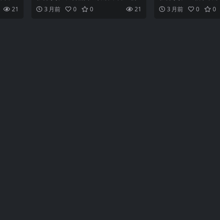
M、苹
遇女商人卢辛达，两人激情过后却遭遇
运》（Enola Holmes
21
3 月前
0
0
21
3 月前
0
0
争暗
敲诈勒索，身陷危险阴谋。詹妮弗·安妮
在全球范围内享有极高
伦是推
斯顿在片中贡献了罕见的惊悚表演，与
作，由著名导演倾力打
克里夫·欧文的对手戏充...
极具张力的...