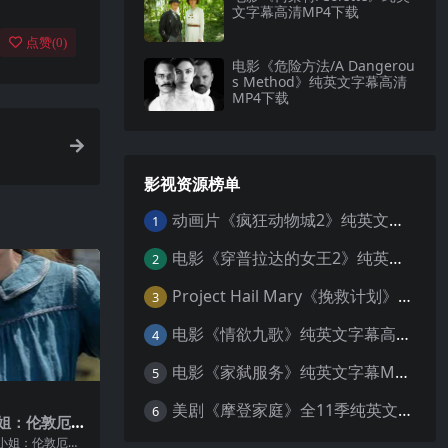
文字幕高清MP4下载
点赞(
0
)
电影《危险方法/A Dangerou
s Method》纯英文字幕高清
MP4下载
影视资源榜单
动画片《疯狂动物城2》纯英文字幕MP4下载
1
电影《穿普拉达的女王2》纯英文字幕MP4下载
2
Project Hail Mary《挽救计划》纯英文字幕科幻电影MP4下载
3
电影《情欲九歌》纯英文字幕高清MP4下载
4
电影《家弑服务》纯英文字幕MP4下载
5
美剧《摩登家庭》全11季纯英文字幕高清MP4下载
6
姐：伦敦厄
清MP4下载
小姐：伦敦厄