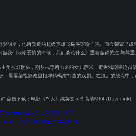
电影明星，他所塑造的超级英雄飞鸟侠家喻户晓。而今荣耀早成
《当我们谈论爱情的时候，我们谈论什么》重新赢得关注 与尊重
男主角被灯砸头，刚从戒毒所出来的女儿萨米，毒舌戏剧评论员
张扬，屡屡染指篡改里根殚精竭虑打造的戏剧。在混乱的鼓点中，
_248.html”]点击下载：电影《鸟人》纯英文字幕高清MP4[/Downlink]
Birdman
《鸟人
》MP3音频+LRC
rdman
《
鸟人
》精彩对白中英文对照