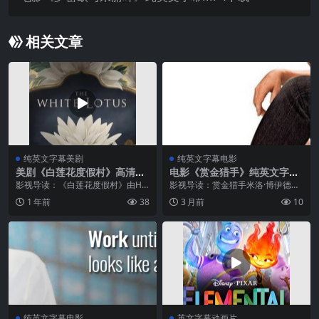
相关文章
纯英文字幕美剧
纯英文字幕电影
美剧《白莲花度假村》高清纯
电影《赏金猎手》纯英文字幕
英文字幕MP4下载
MP4下载
影视导读：《白莲花度假村》由HB
影视导读：赏金猎手米洛·博伊德接
O出品，奥斯卡提名演员詹妮弗·库
到一单赏金任务：追捕自己的前妻
1 年前
38
3 月前
10
里奇（《破产姐妹》毒舌富婆专业
妮可。当曾经的夫妻因为一场离奇
户）领衔饰演空虚贵妇坦雅，搭配
自杀案再次被绑在一起，他们必须
穆雷·巴特利特（《都市女孩》）饰
一面应对赌债追杀，一面躲避神秘
演濒...
杀手的致...
纯英文字幕电影
英文字幕动画片