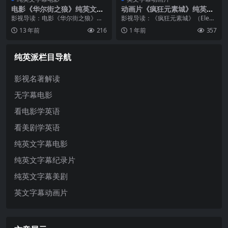
电影《华尔街之狼》纯英文字
动画片《疯狂元素城》纯英文
幕MP4下载
字幕MP4下载
影视导读：电影《华尔街之狼》改
影视导读：《疯狂元素城》（Elem
编自美国传奇股票经纪乔丹·贝尔福
ental）是由皮克斯动画工作室制作
13 年前
216
1 年前
357
特(Jordan Belfort)的自传，以这本
的一部2023年上映的3D动画电影，
自传为基础，马丁·斯科塞斯用了长
由彼得·孙（Peter Sohn）执导，主
达3小时的篇幅，展...
要配音演员包...
纯英派栏目导航
影视名著解读
无字幕电影
看电影学英语
看美剧学英语
纯英文字幕电影
纯英文字幕纪录片
纯英文字幕美剧
英文字幕动画片