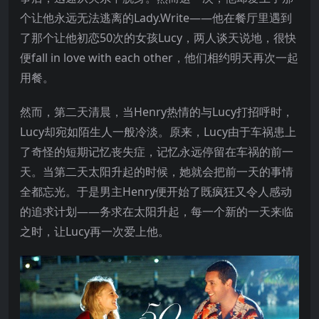
个让他永远无法逃离的Lady.Write——他在餐厅里遇到
了那个让他初恋50次的女孩Lucy，两人谈天说地，很快
便fall in love with each other，他们相约明天再次一起
用餐。
然而，第二天清晨，当Henry热情的与Lucy打招呼时，
Lucy却宛如陌生人一般冷淡。原来，Lucy由于车祸患上
了奇怪的短期记忆丧失症，记忆永远停留在车祸的前一
天。当第二天太阳升起的时候，她就会把前一天的事情
全都忘光。于是男主Henry便开始了既疯狂又令人感动
的追求计划——务求在太阳升起，每一个新的一天来临
之时，让Lucy再一次爱上他。