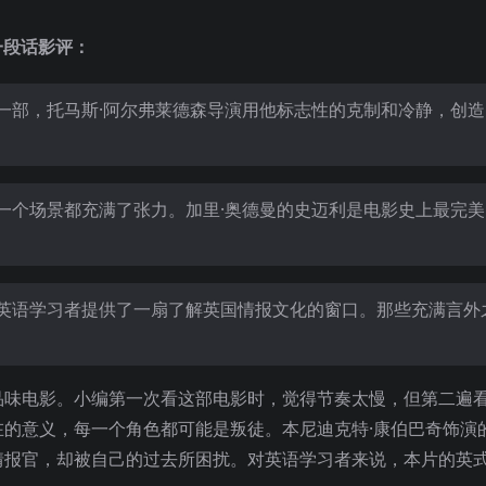
谍》一段话影评：
一部，托马斯·阿尔弗莱德森导演用他标志性的克制和冷静，创造
一个场景都充满了张力。加里·奥德曼的史迈利是电影史上最完美
英语学习者提供了一扇了解英国情报文化的窗口。那些充满言外
品味电影。小编第一次看这部电影时，觉得节奏太慢，但第二遍
的意义，每一个角色都可能是叛徒。本尼迪克特·康伯巴奇饰演
情报官，却被自己的过去所困扰。对英语学习者来说，本片的英