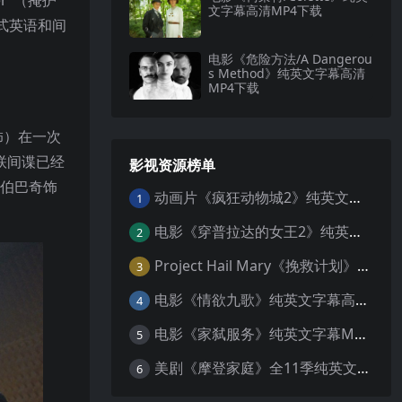
r”（掩护
文字幕高清MP4下载
英式英语和间
电影《危险方法/A Dangerou
s Method》纯英文字幕高清
MP4下载
饰）在一次
联间谍已经
影视资源榜单
康伯巴奇饰
动画片《疯狂动物城2》纯英文字幕MP4下载
1
电影《穿普拉达的女王2》纯英文字幕MP4下载
2
Project Hail Mary《挽救计划》纯英文字幕科幻电影MP4下载
3
电影《情欲九歌》纯英文字幕高清MP4下载
4
电影《家弑服务》纯英文字幕MP4下载
5
美剧《摩登家庭》全11季纯英文字幕高清MP4下载
6