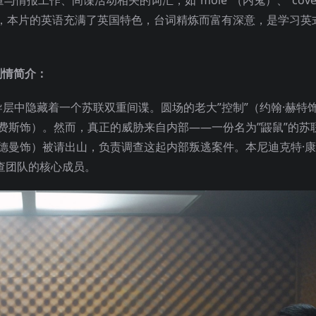
情报工作、间谍活动相关的词汇，如”mole”（内鬼）、”cove
伦悬疑片，本片的英语充满了英国特色，台词精炼而富有深意，是学习
谍》剧情简介：
领导层中隐藏着一个苏联双重间谍。圆场的老大”控制”（约翰·赫特
·费斯饰）。然而，真正的威胁来自内部——一份名为”鼹鼠”的苏
奥德曼饰）被请出山，负责调查这起内部叛逃案件。本尼迪克特·
查团队的核心成员。