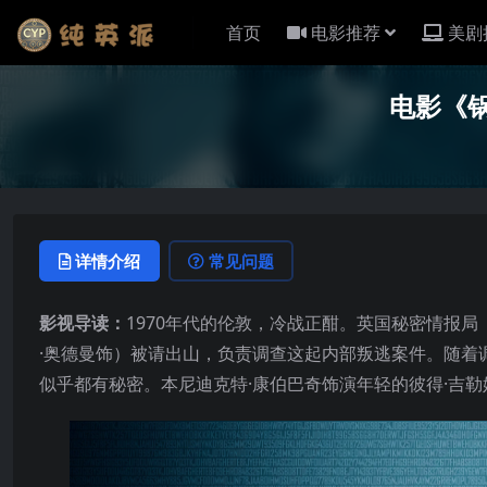
首页
电影推荐
美剧
电影《
详情介绍
常见问题
影视导读：
1970年代的伦敦，冷战正酣。英国秘密情报
·奥德曼饰）被请出山，负责调查这起内部叛逃案件。随着
似乎都有秘密。本尼迪克特·康伯巴奇饰演年轻的彼得·吉