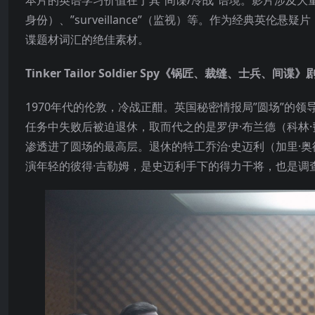
本片的英语学习价值在于其”间谍/冷战”语境。影片涉及大量与
身份）、”surveillance”（监视）等。作为经典英
谍题材词汇的绝佳素材。
Tinker Tailor Soldier Spy《锅匠、裁缝、士兵、间
1970年代的伦敦，冷战正酣。英国秘密情报局”圆场”的
任务中失败后被迫退休，取而代之的是罗伊·布兰德（科林
渗透进了圆场的最高层。退休的特工乔治·史迈利（加里·
演年轻的彼得·吉勒姆，是史迈利手下的得力干将，也是调