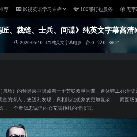
推荐
影视英语学习专栏
100部打包服务
无字
锅匠、裁缝、士兵、间谍》纯英文字幕高清M
2026-05-10
纯英文字幕电影
0
0
21
局（圆场）的领导层中隐藏着一个苏联双重间谍。退休特工乔治·史
调查的深入，史迈利发现，真相比他想象的更加复杂——而圆场
勒姆，一个看似忠诚但内心充满挣扎的情报官。