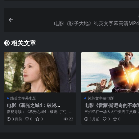
电影《影子大地》纯英文字幕高清MP
相关文章
纯英文字幕电影
纯英文字幕电影
电影《暮光之城4：破晓
电影《雷蒙·斯尼奇的不幸
（下）》纯英文字幕高清MP4下
纯英文字幕下载
影视导读：《暮光之城4：破晓（下）》
三姐弟在一场大火中失去了父母
载
（The Twilight Saga: Breaking Dawn P
了父母留下的一大笔遗产。因为
3 月前
0
0
22
3 月前
0
0
art 2）是暮光系列的最终章，为这个横
小，只能到了法定年龄才能动用
跨五部的吸血鬼...
钱。于是，三姐弟被暂时带到远
奥拉夫（金·凯瑞 Jim ...