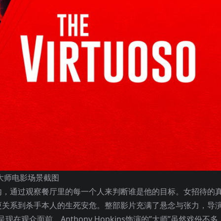
大师电影场景截图
内，通过观察餐厅里的每一个人来判断谁是他的目标。女招待的
关系到杀手本人的生死安危。整部影片充满了悬念与张力，导演N
现在观众面前。Anthony Hopkins饰演的”大师”虽然戏份不