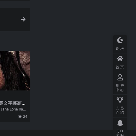
论坛
首页
用户
中心
英文字幕高清
会员
e Lone Rang
介绍
融合多重元素的口碑
24
星领衔主演。影
造以及情感表达
QQ
客服