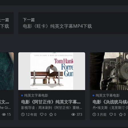
上一篇
下一篇
4下载
电影《旺卡》纯英文字幕MP4下载
纯英文字幕电影
纯英文字幕电影
英文字
电影《阿甘正传》纯英文字幕高
电影《决战犹马镇/3:
清MP4下载
ma》纯英文字幕
Girl
影视导读：周末刷到《阿甘正传》重映
丹•埃文斯（克里斯汀·
融合科幻、
的消息，忍不住又翻出硬盘里的MP4资
战争断了一条腿，得到
15
12 年前
0
0
373
3 月前
0
0
明星主
源刷了一遍。汤姆·汉克斯那张憨厚的脸
偿，他和妻子艾丽丝还
.
配上那句‘Life was like a box of...
利桑那的农场居住。然
和腐败之风却让丹负债累.