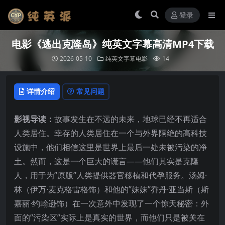
登录
电影《逃出克隆岛》纯英文字幕高清MP4下载
2026-05-10
纯英文字幕电影
14
详情介绍
常见问题
影视导读：
故事发生在不远的未来，地球已经不再适合
人类居住。幸存的人类居住在一个与外界隔绝的高科技
设施中，他们相信这里是世界上最后一处未被污染的净
土。然而，这是一个巨大的谎言——他们其实是克隆
人，用于为”原版”人类提供器官移植和代孕服务。汤姆·
林（伊万·麦克格雷格饰）和他的”妹妹”乔丹·亚当斯（斯
嘉丽·约翰逊饰）在一次意外中发现了一个惊天秘密：外
面的”污染区”实际上是真实的世界，而他们只是被关在