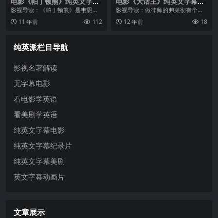
电影《帕丁顿熊》纯英文字幕
电影《大话王》纯英文字幕高
高清MP4下载
清MP4下载
影视导读：《帕丁顿熊》是韦恩斯
影视导读：做律师的弗莱彻有个毛
坦公司2014年出品的真人动画结合
病，那就是撒谎不脸红。他靠这个
11 年前
112
12 年前
18
影片。影片由保罗·金执导， 本·卫
把假的说成真的，把死的说成 活的
肖、妮可·基德曼、休·博内威利等主
的本事，竟一再帮客户把官司打
演。本片的故事围绕一只年轻的...
赢，当然，他个人的收入也随之水
纯英派栏目导航
涨船高。可...
影视名著解读
无字幕电影
看电影学英语
看美剧学英语
纯英文字幕电影
纯英文字幕纪录片
纯英文字幕美剧
英文字幕动画片
文章展示