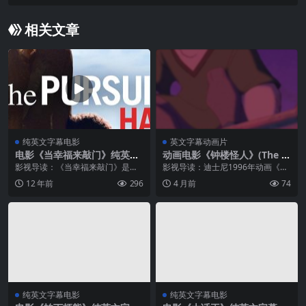
相关文章
纯英文字幕电影
英文字幕动画片
电影《当幸福来敲门》纯英文
动画电影《钟楼怪人》(The H
字幕高清MP4下载
unchback of Notre Dame)
影视导读：《当幸福来敲门》是由
影视导读：迪士尼1996年动画《钟
纯英文字幕高清MP4下载
加布里尔·穆奇诺执导，威尔·史密斯
楼怪人》改编自维克多·雨果的同名
12 年前
296
4 月前
74
等主演的美国电影。影片取材真实
文学名著，将这个发生在中世纪巴
故事，主角是美国黑人投资专家Chr
黎的悲剧故事赋予了动画特有的魔
is Gardner。影片讲述了...
力。影片讲述了巴黎圣母院的敲钟
人加...
纯英文字幕电影
纯英文字幕电影